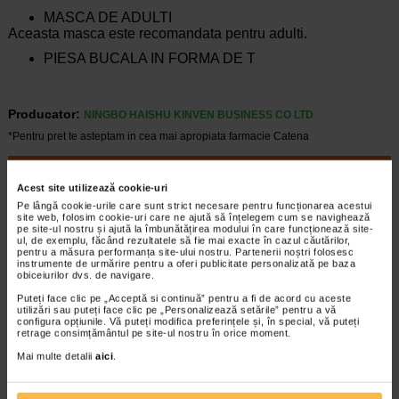
MASCA DE ADULTI
Aceasta masca este recomandata pentru adulti.
PIESA BUCALA IN FORMA DE T
Producator:
NINGBO HAISHU KINVEN BUSINESS CO LTD
*Pentru pret te asteptam in cea mai apropiata farmacie Catena
CELE MAI RECENTE ARTICOLE
Acest site utilizează cookie-uri
Cum sa va dezvoltati inteligenta emotionala:
Pe lângă cookie-urile care sunt strict necesare pentru funcționarea acestui
metode prin care va puteti imbunatati EQ-ul
site web, folosim cookie-uri care ne ajută să înțelegem cum se navighează
pe site-ul nostru și ajută la îmbunătățirea modului în care funcționează site-
Boli neurologice si psihice
ul, de exemplu, făcând rezultatele să fie mai exacte în cazul căutărilor,
Inteligenta emotionala (EQ) se refera la
pentru a măsura performanța site-ului nostru. Partenerii noștri folosesc
instrumente de urmărire pentru a oferi publicitate personalizată pe baza
capacitatea de a identifica si gestiona
obiceiurilor dvs. de navigare.
propriile emotii, precum si emotiile celorlalti.
In general, se spune ca inteligenta
Puteți face clic pe „Acceptă si continuă” pentru a fi de acord cu aceste
utilizări sau puteți face clic pe „Personalizează setările” pentru a vă
emotionala cuprinde cateva abilitati:…
configura opțiunile. Vă puteți modifica preferințele și, în special, vă puteți
retrage consimțământul pe site-ul nostru în orice moment.
Timp de citire:
4 minute, 39 secunde
6 august 2026
Mai multe detalii
aici
.
Enurezis: cauze, factori declansatori si solutii
Sistem urinar