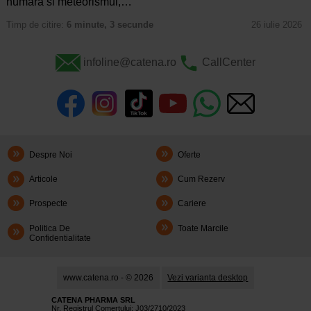
numara si meteorismul,…
Timp de citire:
6 minute, 3 secunde
26 iulie 2026
infoline@catena.ro
CallCenter
Despre Noi
Oferte
Articole
Cum Rezerv
Prospecte
Cariere
Politica De
Toate Marcile
Confidentialitate
www.catena.ro - © 2026
Vezi varianta desktop
CATENA PHARMA SRL
Nr. Registrul Comerţului: J03/2710/2023