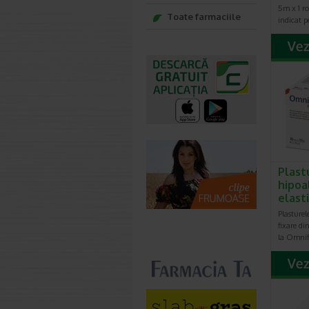
5m x 1 ro
Toate farmaciile
indicat p
Plast
hipoa
elast
Plasturel
fixare di
la Omnif