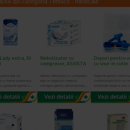
duse din categoria Tehnico - medicale
Lady extra, 10
Nebulizator cu
Dopuri pentru u
i
compresor, ASSISTA
cu snur-in cutie
 extra este un
Assista nebulizator cu compresor
Dopurile pentru urechi s
t cu forma anatomica
este un dispozitiv medical
confectionate dintr-un m
a o protectie sporita si…
conceput pentru administrarea…
extrem de moale si care 