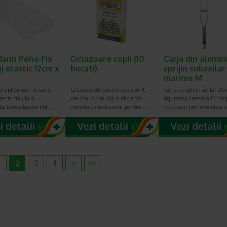
ann Peha-Fix
Ocluzoare copii (10
Carja din alumin
j elastic 12cm x
bucati)
sprijin subaxilar
marime M
e aplica usor si rapid,
Ocluzoarele pentru copii sunt
Carje cu sprijin axilar ofe
renta fiabila si
cea mai obisnuita si eficienta
siguranta crescuta in tim
bila (autoclavare 134…
metoda de tratament pentru…
deplasarii prin existenta 
2
3
4
>
>>