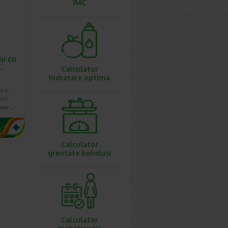
IMC
iu cu
 -
Calculator
hidratare optima
ra o
pul
celor …
Calculator
greutate bebelusi
Calculator