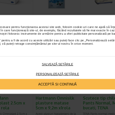
ann Peha-Fix
Organizator
HartMann Omnis
j elastic 10cm
medicamente
Plasture adeziv
saptamanal, SANA
suport de mat
necesare pentru funcționarea acestui site web, folosim cookie-uri care ne ajută să î
 în care funcționează site-ul, de exemplu, făcând rezultatele să fie mai exacte în caz
elastic Peha-fix poate fi
Sana organizator medicamente
Plasturele Omnisilk este i
 noștri folosesc instrumente de urmărire pentru a oferi publicitate personalizată pe ba
xtrem de usor si rapid,
saptamanal este de ajutor
pentru fixare pe pansame
 pentru a fi de acord cu aceste utilizări sau puteți face clic pe „Personalizează setăr
derenta fiabila. In…
persoanelor care urmeaza un…
catetere, canule etc. Aces
ial, vă puteți retrage consimțământul pe site-ul nostru în orice moment.
SALVEAZĂ SETĂRILE
PERSONALIZEAZĂ SETĂRILE
ACCEPTĂ SI CONTINUĂ
Mann
Hartmann Omnisilk
Scutece tip chil
last 2.5cm x
plasture matase
Pants Normal, M
 rola
5cm x 9,2m x1rola
bucati, TENA
n Omniplast 2.5cm x
Acesti plasturi hipoalergeni de la
TENA Pants normal medi