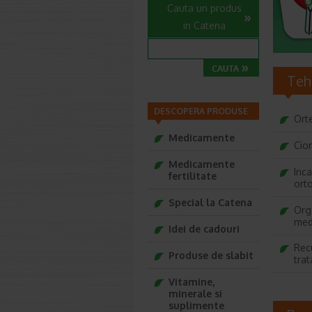
Cauta un produs
in Catena
Teh
DESCOPERA PRODUSE
Ort
Medicamente
Cio
Medicamente
Inc
fertilitate
ort
Special la Catena
Org
med
Idei de cadouri
Rec
Produse de slabit
tra
Vitamine,
minerale si
suplimente