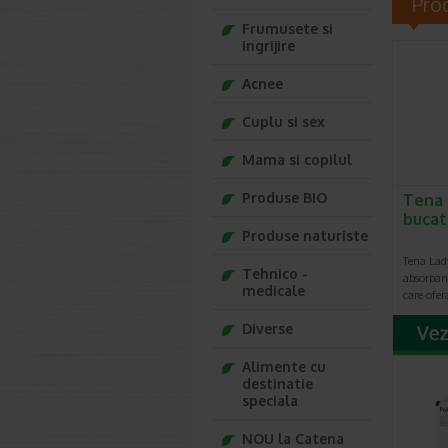
Pro
Frumusete si
ingrijire
Acnee
Cuplu si sex
Mama si copilul
Produse BIO
Tena 
bucat
Produse naturiste
Tena Lady
Tehnico -
absorban
medicale
care ofer
Diverse
Alimente cu
destinatie
speciala
NOU la Catena