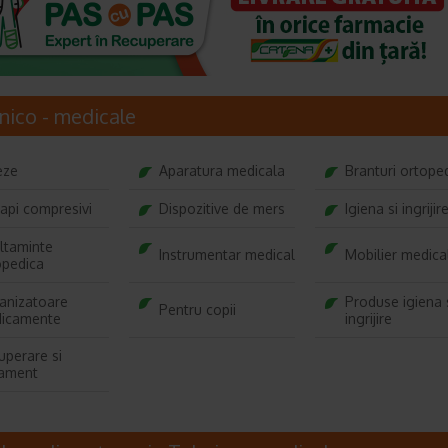
nico - medicale
eze
Aparatura medicala
Branturi ortope
rapi compresivi
Dispozitive de mers
Igiena si ingrijir
altaminte
Instrumentar medical
Mobilier medica
opedica
anizatoare
Produse igiena 
Pentru copii
icamente
ingrijire
uperare si
tament