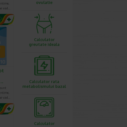
ovulatie
 intime,
 se vad…
Calculator
greutate ideala
ot
i…
Calculator rata
metabolismului bazal
 sunt
 intime,
 se vad…
Calculator