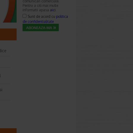
comunicari comerciale.
Pentru a citi mai multe
informatii apasa
aici
.
Sunt de acord cu
politica
de confidentialitate
dice
e
l
si