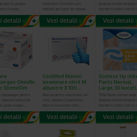
la este un produs
Hartmann Omnisilk sunt
produse similare lenjeriei
entru fixarea…
realizati pe suport de matase…
discrete si subtiri care nu
ure
CoolMed Manusi
Scutece tip chil
lergen Omnifix
examinare nitril M
Pants Normal,
ic 10cmx10m
albastre X 100…
Large, 10 bucat
e hipoalergen pentru
Manusi pentru examinare, din
TENA Pants normal large
n material netesut de
nitril, albastre Caracteristici
produse similare lenjeriei
ix poate acoperi…
Manusi examinare nitril…
discrete si subtiri care nu