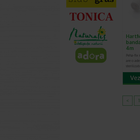
HartM
banda
4m
Peha-fix s
are o ade
steriliza
<
1