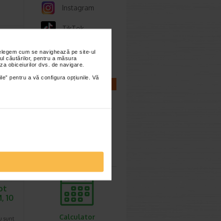
Instagram
TikTok
ilk -
 pe
Whatsapp
ase…
nțelegem cum se navighează pe site-ul
ul căutărilor, pentru a măsura
deal
za obiceiurilor dvs. de navigare.
nte,
ile” pentru a vă configura opțiunile. Vă
t…
CALCULATOARE
Calculator
sarcina
ot
, 10
Calculator
u sunt