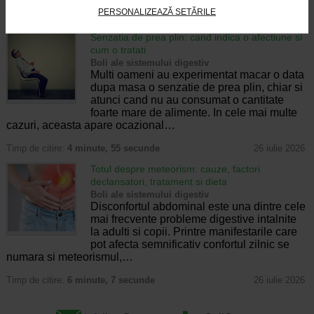
PERSONALIZEAZĂ SETĂRILE
Timp de citire:
4 minute, 32 secunde
28 iulie 2026
Senzatia de prea plin: cand indica o afectiune si
cum o tratati
Boli ale sistemului digestiv
Multi oameni au experimentat macar o data
dupa masa o senzatie de prea plin, chiar si
atunci cand nu au consumat o cantitate
foarte mare de alimente. In cele mai multe
cazuri, aceasta apare ocazional…
Timp de citire:
4 minute, 55 secunde
26 iulie 2026
Totul despre meteorism: cauze, factori
declansatori, tratament si dieta
Boli ale sistemului digestiv
Disconfortul abdominal este una dintre cele
mai frecvente probleme digestive intalnite
la adulti si copii. Printre manifestarile care
pot afecta semnificativ confortul zilnic se
numara si meteorismul,…
Timp de citire:
6 minute, 7 secunde
26 iulie 2026