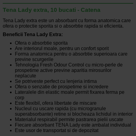
Tena Lady extra, 10 bucati - Catena
Tena Lady extra este un absorbant cu forma anatomica care
ofera o protectie sporita si o absorbtie rapida si eficienta.
Beneficii Tena Lady Extra:
Ofera o absorbtie sporita
Are interiorul moale, pentru un confort sporit
Forma anatomica pentru o absorbtie superioara care
previne scurgerile
Tehnologia Fresh Odour Control cu micro-perle de
prospetime active previne aparitia mirosurilor
neplacute
Se potriveste perfect cu lenjeria intima
Ofera o senzatie de prospetime si incredere
Lateralele din elastic moale permit fixarea ferma pe
corp
Este flexibil, ofera libertate de miscare
Nucleul cu uscare rapida (cu microgranule
superabsorbante) retine si blocheaza lichidul in interior
Materialul respirabil permite pastrarea pielii uscate
Fiecare absorbant TENA Lady este ambalat individual
Este usor de transportat si de depozitat