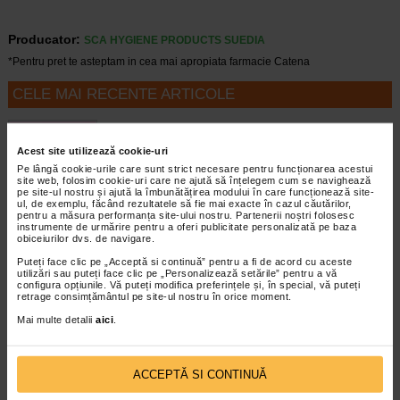
Producator:
SCA HYGIENE PRODUCTS SUEDIA
*Pentru pret te asteptam in cea mai apropiata farmacie Catena
CELE MAI RECENTE ARTICOLE
Cum sa va dezvoltati inteligenta emotionala:
metode prin care va puteti imbunatati EQ-ul
Acest site utilizează cookie-uri
Boli neurologice si psihice
Pe lângă cookie-urile care sunt strict necesare pentru funcționarea acestui
Inteligenta emotionala (EQ) se refera la
site web, folosim cookie-uri care ne ajută să înțelegem cum se navighează
capacitatea de a identifica si gestiona
pe site-ul nostru și ajută la îmbunătățirea modului în care funcționează site-
ul, de exemplu, făcând rezultatele să fie mai exacte în cazul căutărilor,
propriile emotii, precum si emotiile celorlalti.
pentru a măsura performanța site-ului nostru. Partenerii noștri folosesc
In general, se spune ca inteligenta
instrumente de urmărire pentru a oferi publicitate personalizată pe baza
emotionala cuprinde cateva abilitati:…
obiceiurilor dvs. de navigare.
Puteți face clic pe „Acceptă si continuă” pentru a fi de acord cu aceste
Timp de citire:
4 minute, 39 secunde
6 august 2026
utilizări sau puteți face clic pe „Personalizează setările” pentru a vă
configura opțiunile. Vă puteți modifica preferințele și, în special, vă puteți
Enurezis: cauze, factori declansatori si solutii
retrage consimțământul pe site-ul nostru în orice moment.
Sistem urinar
Mai multe detalii
aici
.
Enurezisul este termenul medical pentru
pierderea accidentala de urina, de obicei in
timpul somnului. Este o afectiune frecventa
ACCEPTĂ SI CONTINUĂ
atat in randul copiilor, cat si al adultilor.
Enurezisul este considerat…