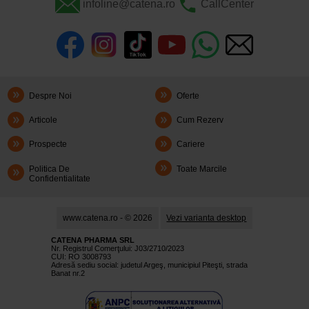
infoline@catena.ro
CallCenter
Despre Noi
Oferte
Articole
Cum Rezerv
Prospecte
Cariere
Politica De
Toate Marcile
Confidentialitate
www.catena.ro - © 2026
Vezi varianta desktop
CATENA PHARMA SRL
Nr. Registrul Comerţului: J03/2710/2023
CUI: RO 3008793
Adresă sediu social: judetul Argeş, municipiul Piteşti, strada
Banat nr.2