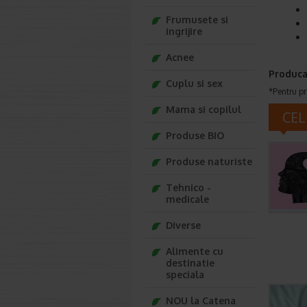
Frumusete si
ingrijire
Acnee
Produca
Cuplu si sex
*Pentru pr
Mama si copilul
CEL
Produse BIO
Produse naturiste
Tehnico -
medicale
Diverse
Alimente cu
destinatie
speciala
NOU la Catena