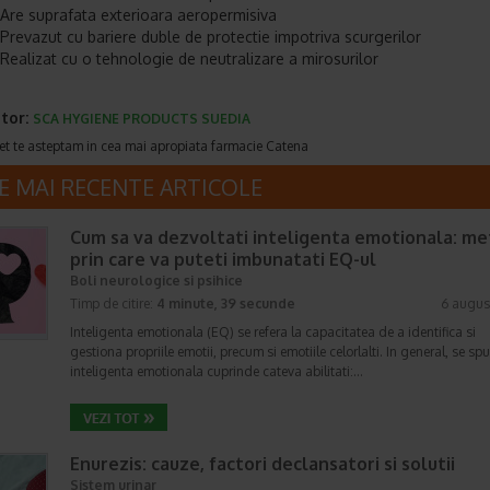
Are suprafata exterioara aeropermisiva
Prevazut cu bariere duble de protectie impotriva scurgerilor
Realizat cu o tehnologie de neutralizare a mirosurilor
tor:
SCA HYGIENE PRODUCTS SUEDIA
et te asteptam in cea mai apropiata farmacie Catena
E MAI RECENTE ARTICOLE
Cum sa va dezvoltati inteligenta emotionala: m
prin care va puteti imbunatati EQ-ul
Boli neurologice si psihice
Timp de citire:
4 minute, 39 secunde
6 augus
Inteligenta emotionala (EQ) se refera la capacitatea de a identifica si
gestiona propriile emotii, precum si emotiile celorlalti. In general, se sp
inteligenta emotionala cuprinde cateva abilitati:…
Enurezis: cauze, factori declansatori si solutii
Sistem urinar