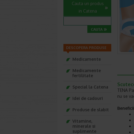
Cauta un produs
in Catena
DESCOPERA PRODUSE
Medicamente
Medicamente
fertilitate
Scutece
Special la Catena
TENA Pan
nu se va
Idei de cadouri
Benefic
Produse de slabit
Vitamine,
minerale si
suplimente