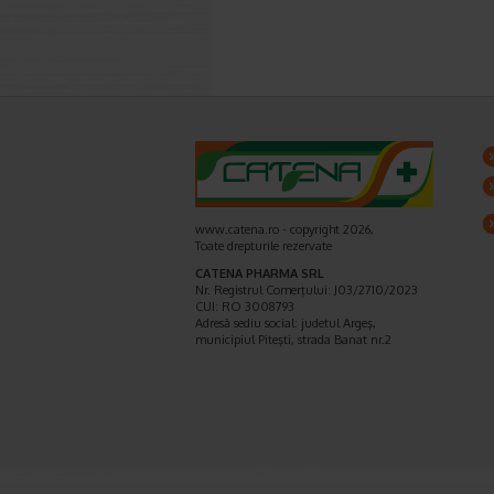
www.catena.ro - copyright 2026,
Toate drepturile rezervate
CATENA PHARMA SRL
Nr. Registrul Comerţului: J03/2710/2023
CUI: RO 3008793
Adresă sediu social: judetul Argeş,
municipiul Piteşti, strada Banat nr.2