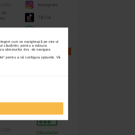
Instagram
ie 2026
, de
TikTok
lor,
Whatsapp
nțelegem cum se navighează pe site-ul
ul căutărilor, pentru a măsura
cum o
za obiceiurilor dvs. de navigare.
CALCULATOARE
ile” pentru a vă configura opțiunile. Vă
ie 2026
prea
imente.
Calculator
sarcina
ori,
ie 2026
Calculator