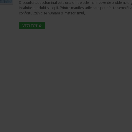
Disconfortul abdominal este una dintre cele mai frecvente probleme di
intalnite la adulti si copii. Printre manifestarile care pot afecta semnifica
confortul zilnic se numara si meteorismul,…