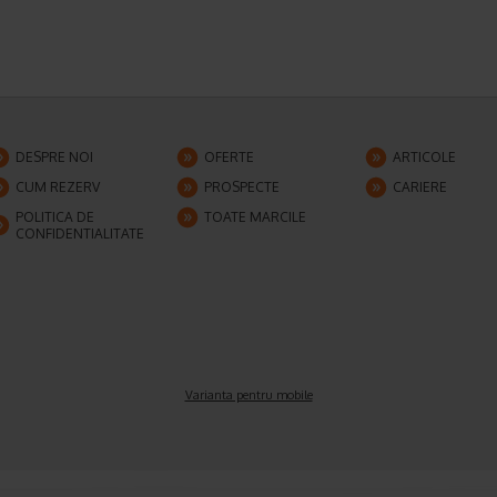
DESPRE NOI
OFERTE
ARTICOLE
CUM REZERV
PROSPECTE
CARIERE
POLITICA DE
TOATE MARCILE
CONFIDENTIALITATE
Varianta pentru mobile