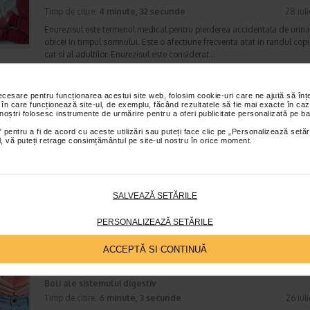
Timp de citire:
4 minute, 32 secunde
28 iul
Enurezisul este termenul medical pentru pierderea accidentala de urina
obicei in timpul somnului. Este o afectiune frecventa atat in randul copii
cat si al adultilor. Enurezisul este considerat…
necesare pentru funcționarea acestui site web, folosim cookie-uri care ne ajută să î
 în care funcționează site-ul, de exemplu, făcând rezultatele să fie mai exacte în caz
Senzatia de prea plin: cand indica o afectiune si 
 noștri folosesc instrumente de urmărire pentru a oferi publicitate personalizată pe ba
tratati
 pentru a fi de acord cu aceste utilizări sau puteți face clic pe „Personalizează setăr
Boli ale sistemului digestiv
ial, vă puteți retrage consimțământul pe site-ul nostru în orice moment.
Timp de citire:
4 minute, 55 secunde
26 iul
Multi oameni au experimentat macar o data dupa masa o senzatie de 
plin, chiar si atunci cand nu au consumat o cantitate foarte mare de al
SALVEAZĂ SETĂRILE
In cele mai multe cazuri, aceasta apare ocazional…
PERSONALIZEAZĂ SETĂRILE
ACCEPTĂ SI CONTINUĂ
Totul despre meteorism: cauze, factori declansat
tratament si dieta
Boli ale sistemului digestiv
Timp de citire:
6 minute, 3 secunde
26 iul