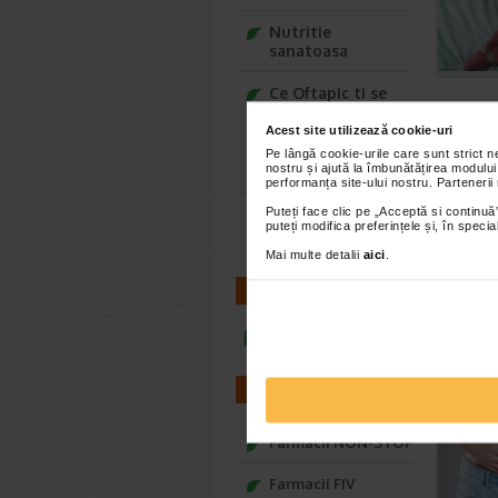
Nutritie
sanatoasa
Ce Oftapic ti se
potriveste
Acest site utilizează cookie-uri
Adora – Adorabili
Pe lângă cookie-urile care sunt strict 
nostru și ajută la îmbunătățirea modului
din prima clipa
performanța site-ului nostru. Partenerii
Puteți face clic pe „Acceptă si continuă”
Seturi cadou
puteți modifica preferințele și, în spec
Baylis&Harding
Mai multe detalii
aici
.
CONTACT
infoline@catena.ro
FARMACII
Farmacii NON-STOP
Farmacii FIV