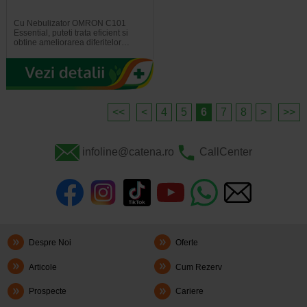
Cu Nebulizator OMRON C101
Essential, puteti trata eficient si
obtine ameliorarea diferitelor…
<<
<
4
5
6
7
8
>
>>
infoline@catena.ro
CallCenter
Despre Noi
Oferte
Articole
Cum Rezerv
Prospecte
Cariere