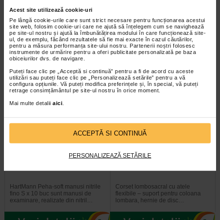
nitrile fino M x 10 buc
nitrile fino L x 10 buc
Acest site utilizează cookie-uri
Pe lângă cookie-urile care sunt strict necesare pentru funcționarea acestui
HartMann Peha-soft manusi nitrile
HartMann Peha-soft manusi nitrile
site web, folosim cookie-uri care ne ajută să înțelegem cum se navighează
fino M x 10 buc sunt manusi de
fino L au urmatoarele beneficii: Nu
pe site-ul nostru și ajută la îmbunătățirea modului în care funcționează site-
examinare, realizate din nitril…
contin latex si nu prezinta risc de…
ul, de exemplu, făcând rezultatele să fie mai exacte în cazul căutărilor,
pentru a măsura performanța site-ului nostru. Partenerii noștri folosesc
instrumente de urmărire pentru a oferi publicitate personalizată pe baza
obiceiurilor dvs. de navigare.
Puteți face clic pe „Acceptă si continuă” pentru a fi de acord cu aceste
utilizări sau puteți face clic pe „Personalizează setările” pentru a vă
configura opțiunile. Vă puteți modifica preferințele și, în special, vă puteți
retrage consimțământul pe site-ul nostru în orice moment.
Mai multe detalii
aici
.
ACCEPTĂ SI CONTINUĂ
PERSONALIZEAZĂ SETĂRILE
HartMann Peha-soft manusi
Corset lombosacral cu atele
nitrile fino S x 10 buc
flexibile, marime universala…
HartMann Peha-soft manusi nitrile
Corset lombosacral cu atele
fino S x 10 buc sunt manusi de
flexibile – suport pentru coloana
examinare, realizate din nitril…
lombara, hernie de disc…