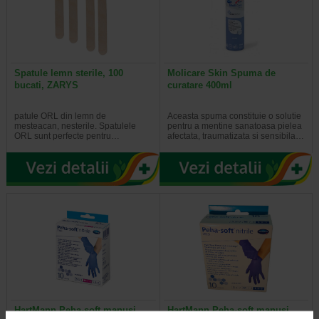
Spatule lemn sterile, 100
Molicare Skin Spuma de
bucati, ZARYS
curatare 400ml
patule ORL din lemn de
Aceasta spuma constituie o solutie
mesteacan, nesterile. Spatulele
pentru a mentine sanatoasa pielea
ORL sunt perfecte pentru…
afectata, traumatizata si sensibila…
HartMann Peha-soft manusi
HartMann Peha-soft manusi