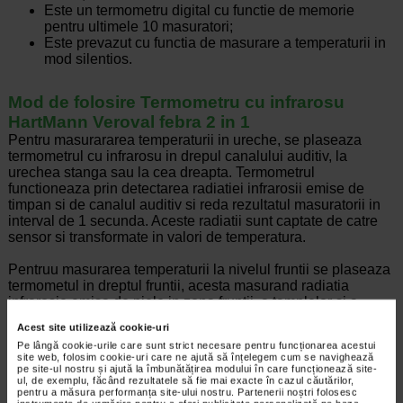
Este un termometru digital cu functie de memorie
pentru ultimele 10 masuratori;
Este prevazut cu functia de masurare a temperaturii in
mod silentios.
Mod de folosire Termometru cu infrarosu
HartMann Veroval febra 2 in 1
Pentru masurararea temperaturii in ureche, se plaseaza
termometrul cu infrarosu in drepul canalului auditiv, la
urechea stanga sau la cea dreapta. Termometrul
functioneaza prin detectarea radiatiei infrarosii emise de
timpan si de canalul auditiv si reda rezultatul masuratorii in
interval de 1 secunda. Aceste radiatii sunt captate de catre
sensor si transformate in valori de temperatura.
Pentruu masurarea temperaturii la nivelul fruntii se plaseaza
termometul in dreptul fruntii, acesta masurand radiatia
infrarosie emisa de piele in zona fruntii, a tamplelor si a
tesutului inconjurator. Radiatiile masurate de senzori sunt
Acest site utilizează cookie-uri
apoi transformate in valori ale temperaturii corpului.
Pe lângă cookie-urile care sunt strict necesare pentru funcționarea acestui
site web, folosim cookie-uri care ne ajută să înțelegem cum se navighează
pe site-ul nostru și ajută la îmbunătățirea modului în care funcționează site-
ul, de exemplu, făcând rezultatele să fie mai exacte în cazul căutărilor,
Brand:
HARTMANN
pentru a măsura performanța site-ului nostru. Partenerii noștri folosesc