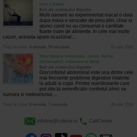
cum o tratati
Boli ale sistemului digestiv
Multi oameni au experimentat macar o data
dupa masa o senzatie de prea plin, chiar si
atunci cand nu au consumat o cantitate
foarte mare de alimente. In cele mai multe
cazuri, aceasta apare ocazional…
Timp de citire:
4 minute, 55 secunde
26 iulie 2026
Totul despre meteorism: cauze, factori
declansatori, tratament si dieta
Boli ale sistemului digestiv
Disconfortul abdominal este una dintre cele
mai frecvente probleme digestive intalnite
la adulti si copii. Printre manifestarile care
pot afecta semnificativ confortul zilnic se
numara si meteorismul,…
Timp de citire:
6 minute, 3 secunde
26 iulie 2026
infoline@catena.ro
CallCenter