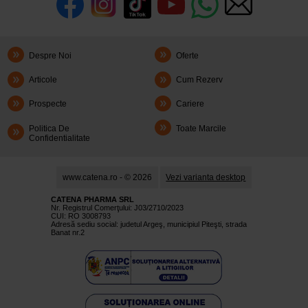
Despre Noi
Oferte
Articole
Cum Rezerv
Prospecte
Cariere
Politica De
Toate Marcile
Confidentialitate
www.catena.ro - © 2026
Vezi varianta desktop
CATENA PHARMA SRL
Nr. Registrul Comerţului: J03/2710/2023
CUI: RO 3008793
Adresă sediu social: judetul Argeş, municipiul Piteşti, strada
Banat nr.2