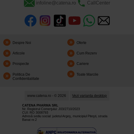
infoline@catena.ro
CallCenter
Despre Noi
Oferte
Articole
Cum Rezerv
Prospecte
Cariere
Politica De
Toate Marcile
Confidentialitate
www.catena.ro - © 2026
Vezi varianta desktop
CATENA PHARMA SRL
Nr. Registrul Comerţului: J03/2710/2023
CUI: RO 3008793
Adresă sediu social: judetul Argeş, municipiul Piteşti, strada
Banat nr.2