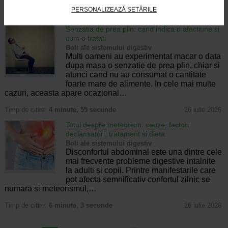
PERSONALIZEAZĂ SETĂRILE
Timp de citire:
4 minute, 32 secunde
28 iulie 2026
Senzatia de prea plin: cand indica o afectiune si
cum o tratati
Boli ale sistemului digestiv
Multi oameni au experimentat macar o data
dupa masa o senzatie de prea plin, chiar si
atunci cand nu au consumat o cantitate
foarte mare de alimente. In cele mai multe
cazuri, aceasta apare ocazional…
Timp de citire:
4 minute, 55 secunde
26 iulie 2026
Totul despre meteorism: cauze, factori
declansatori, tratament si dieta
Boli ale sistemului digestiv
Disconfortul abdominal este una dintre cele
mai frecvente probleme digestive intalnite
la adulti si copii. Printre manifestarile care
pot afecta semnificativ confortul zilnic se
numara si meteorismul,…
Timp de citire:
6 minute, 3 secunde
26 iulie 2026