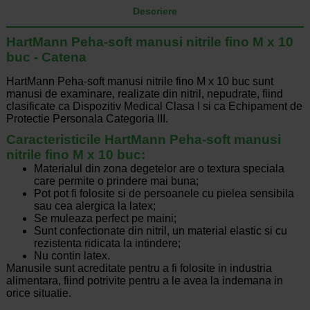
Descriere
HartMann Peha-soft manusi nitrile fino M x 10
buc - Catena
HartMann Peha-soft manusi nitrile fino M x 10 buc sunt
manusi de examinare, realizate din nitril, nepudrate, fiind
clasificate ca Dispozitiv Medical Clasa I si ca Echipament de
Protectie Personala Categoria III.
Caracteristicile HartMann Peha-soft manusi
nitrile fino M x 10 buc:
Materialul din zona degetelor are o textura speciala
care permite o prindere mai buna;
Pot pot fi folosite si de persoanele cu pielea sensibila
sau cea alergica la latex;
Se muleaza perfect pe maini;
Sunt confectionate din nitril, un material elastic si cu
rezistenta ridicata la intindere;
Nu contin latex.
Manusile sunt acreditate pentru a fi folosite in industria
alimentara, fiind potrivite pentru a le avea la indemana in
orice situatie.