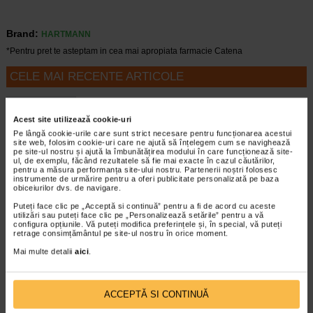
Brand:
HARTMANN
*Pentru pret te asteptam in cea mai apropiata farmacie Catena
CELE MAI RECENTE ARTICOLE
Cum sa va dezvoltati inteligenta emotionala:
metode prin care va puteti imbunatati EQ-ul
Acest site utilizează cookie-uri
Boli neurologice si psihice
Pe lângă cookie-urile care sunt strict necesare pentru funcționarea acestui
Inteligenta emotionala (EQ) se refera la
site web, folosim cookie-uri care ne ajută să înțelegem cum se navighează
capacitatea de a identifica si gestiona
pe site-ul nostru și ajută la îmbunătățirea modului în care funcționează site-
ul, de exemplu, făcând rezultatele să fie mai exacte în cazul căutărilor,
propriile emotii, precum si emotiile celorlalti.
pentru a măsura performanța site-ului nostru. Partenerii noștri folosesc
In general, se spune ca inteligenta
instrumente de urmărire pentru a oferi publicitate personalizată pe baza
obiceiurilor dvs. de navigare.
emotionala cuprinde cateva abilitati:…
Puteți face clic pe „Acceptă si continuă” pentru a fi de acord cu aceste
Timp de citire:
4 minute, 39 secunde
6 august 2026
utilizări sau puteți face clic pe „Personalizează setările” pentru a vă
configura opțiunile. Vă puteți modifica preferințele și, în special, vă puteți
Enurezis: cauze, factori declansatori si solutii
retrage consimțământul pe site-ul nostru în orice moment.
Sistem urinar
Mai multe detalii
aici
.
Enurezisul este termenul medical pentru
pierderea accidentala de urina, de obicei in
timpul somnului. Este o afectiune frecventa
ACCEPTĂ SI CONTINUĂ
atat in randul copiilor, cat si al adultilor.
Enurezisul este considerat…