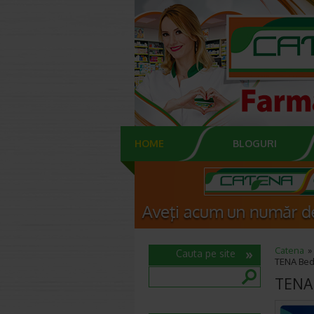
HOME
BLOGURI
Catena
Cauta pe site
TENA Bed
TENA 