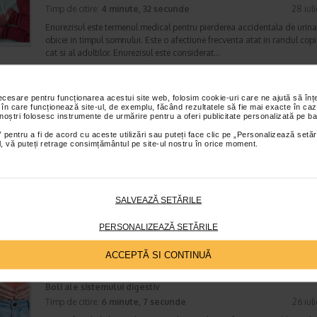
Timp de citire:
4 minute, 32 secunde
28 iul
Enurezisul este termenul medical pentru pierderea accidentala de urina
obicei in timpul somnului. Este o afectiune frecventa atat in randul copii
cat si al adultilor. Enurezisul este considerat…
necesare pentru funcționarea acestui site web, folosim cookie-uri care ne ajută să î
 în care funcționează site-ul, de exemplu, făcând rezultatele să fie mai exacte în caz
Senzatia de prea plin: cand indica o afectiune si 
 noștri folosesc instrumente de urmărire pentru a oferi publicitate personalizată pe ba
tratati
 pentru a fi de acord cu aceste utilizări sau puteți face clic pe „Personalizează setăr
Boli ale sistemului digestiv
ial, vă puteți retrage consimțământul pe site-ul nostru în orice moment.
Timp de citire:
4 minute, 55 secunde
26 iul
Multi oameni au experimentat macar o data dupa masa o senzatie de 
plin, chiar si atunci cand nu au consumat o cantitate foarte mare de al
In cele mai multe cazuri, aceasta apare ocazional…
SALVEAZĂ SETĂRILE
PERSONALIZEAZĂ SETĂRILE
ACCEPTĂ SI CONTINUĂ
Totul despre meteorism: cauze, factori declansat
tratament si dieta
Boli ale sistemului digestiv
Timp de citire:
6 minute, 7 secunde
26 iul