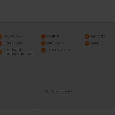
DESPRE NOI
OFERTE
ARTICOLE
CUM REZERV
PROSPECTE
CARIERE
POLITICA DE
TOATE MARCILE
CONFIDENTIALITATE
Varianta pentru mobile