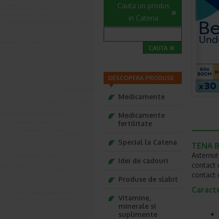
Cauta un produs
in Catena
DESCOPERA PRODUSE
Medicamente
Medicamente
fertilitate
Special la Catena
TENA B
Asternut
Idei de cadouri
contact c
contact 
Produse de slabit
Caract
Vitamine,
minerale si
suplimente