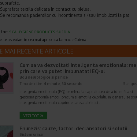
suprafete.
Suprafata textila delicata in contact cu pielea.
Se recomanda pacientilor cu incontinenta si/sau imobilizati la pat.
tor:
SCA HYGIENE PRODUCTS SUEDIA
et te asteptam in cea mai apropiata farmacie Catena
E MAI RECENTE ARTICOLE
Cum sa va dezvoltati inteligenta emotionala: m
prin care va puteti imbunatati EQ-ul
Boli neurologice si psihice
Timp de citire:
4 minute, 30 secunde
5 augus
Inteligenta emotionala (EQ) se refera la capacitatea de a identifica si
gestiona propriile emotii, precum si emotiile celorlalti. In general, se sp
inteligenta emotionala cuprinde cateva abilitati:…
Enurezis: cauze, factori declansatori si solutii
Sistem urinar