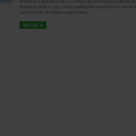
Disconfortul abdominal este una dintre cele mai frecvente probleme di
intalnite la adulti si copii. Printre manifestarile care pot afecta semnifica
confortul zilnic se numara si meteorismul,…