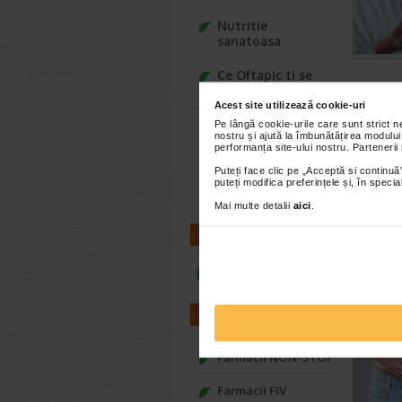
Nutritie
sanatoasa
Ce Oftapic ti se
potriveste
Acest site utilizează cookie-uri
Adora – Adorabili
Pe lângă cookie-urile care sunt strict 
nostru și ajută la îmbunătățirea modului
din prima clipa
performanța site-ului nostru. Partenerii
Puteți face clic pe „Acceptă si continuă”
Seturi cadou
puteți modifica preferințele și, în spec
Baylis&Harding
Mai multe detalii
aici
.
CONTACT
infoline@catena.ro
FARMACII
Farmacii NON-STOP
Farmacii FIV