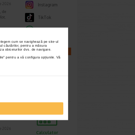
ie 2026
Instagram
, de
lor,
TikTok
Whatsapp
nțelegem cum se navighează pe site-ul
ul căutărilor, pentru a măsura
cum o
za obiceiurilor dvs. de navigare.
CALCULATOARE
ile” pentru a vă configura opțiunile. Vă
ie 2026
prea
imente.
Calculator
sarcina
ori,
ie 2026
Calculator