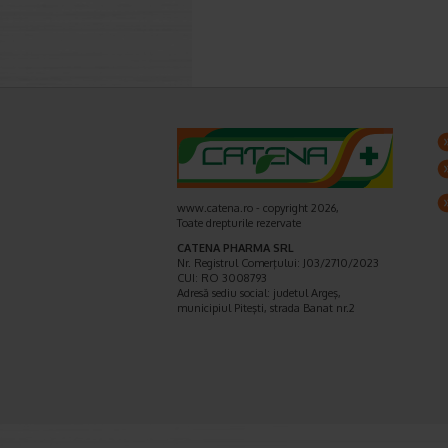
www.catena.ro - copyright 2026,
Toate drepturile rezervate
CATENA PHARMA SRL
Nr. Registrul Comerţului: J03/2710/2023
CUI: RO 3008793
Adresă sediu social: judetul Argeş,
municipiul Piteşti, strada Banat nr.2