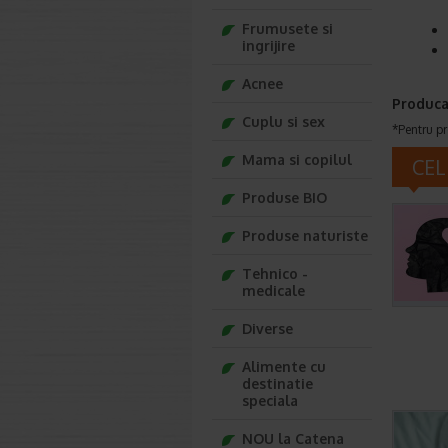
Frumusete si
ingrijire
Acnee
Produca
Cuplu si sex
*Pentru pr
Mama si copilul
CEL
Produse BIO
Produse naturiste
Tehnico -
medicale
Diverse
Alimente cu
destinatie
speciala
NOU la Catena