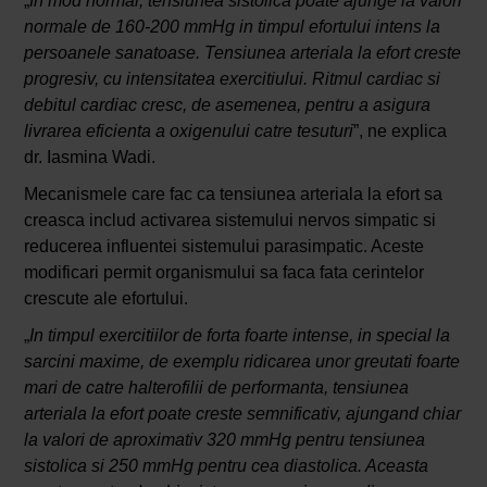
„
In mod normal, tensiunea sistolica poate ajunge la valori
normale de 160-200 mmHg in timpul efortului intens la
persoanele sanatoase. Tensiunea arteriala la efort creste
progresiv, cu intensitatea exercitiului. Ritmul cardiac si
debitul cardiac cresc, de asemenea, pentru a asigura
livrarea eficienta a oxigenului catre tesuturi
”, ne explica
dr. Iasmina Wadi.
Mecanismele care fac ca tensiunea arteriala la efort sa
creasca includ activarea sistemului nervos simpatic si
reducerea influentei sistemului parasimpatic. Aceste
modificari permit organismului sa faca fata cerintelor
crescute ale efortului.
„
In timpul exercitiilor de forta foarte intense, in special la
sarcini maxime, de exemplu ridicarea unor greutati foarte
mari de catre halterofilii de performanta, tensiunea
arteriala la efort poate creste semnificativ, ajungand chiar
la valori de aproximativ 320 mmHg pentru tensiunea
sistolica si 250 mmHg pentru cea diastolica. Aceasta