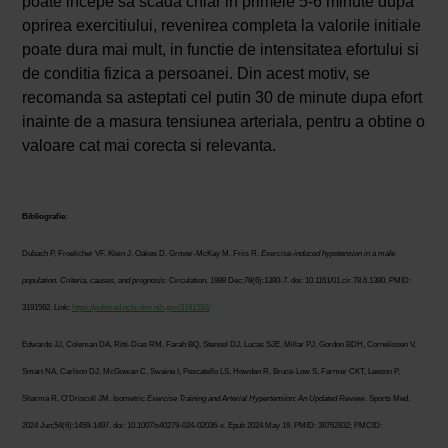
poate incepe sa scada chiar in primele 5-6 minute dupa
oprirea exercitiului, revenirea completa la valorile initiale
poate dura mai mult, in functie de intensitatea efortului si
de conditia fizica a persoanei. Din acest motiv, se
recomanda sa asteptati cel putin 30 de minute dupa efort
inainte de a masura tensiunea arteriala, pentru a obtine o
valoare cat mai corecta si relevanta.
Bibliografie
:
Dubach P, Froelicher VF, Klein J, Oakes D, Grover-McKay M, Friis R.
Exercise-induced hypotension in a male
population. Criteria, causes, and prognosis
. Circulation. 1988 Dec;78(6):1380-7. doi: 10.1161/01.cir.78.6.1380. PMID:
3191592. Link:
https://pubmed.ncbi.nlm.nih.gov/3191592/
Edwards JJ, Coleman DA, Ritti-Dias RM, Farah BQ, Stensel DJ, Lucas SJE, Millar PJ, Gordon BDH, Cornelissen V,
Smart NA, Carlson DJ, McGowan C, Swaine I, Pescatello LS, Howden R, Bruce-Low S, Farmer CKT, Leeson P,
Sharma R, O'Driscoll JM. Isometric
Exercise Training and Arterial Hypertension: An Updated Review
. Sports Med.
2024 Jun;54(6):1459-1497. doi: 10.1007/s40279-024-02036-x. Epub 2024 May 19. PMID: 38762832; PMCID: