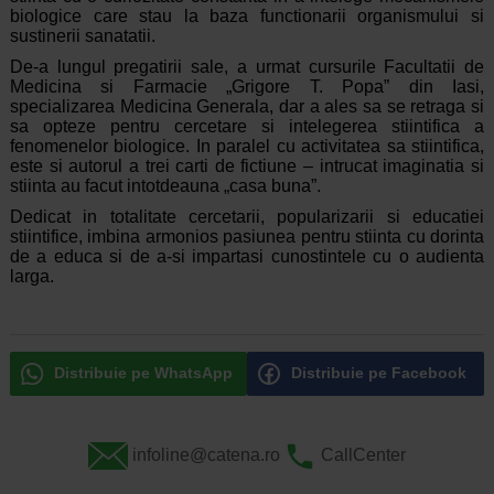
biologice care stau la baza functionarii organismului si
sustinerii sanatatii.
De-a lungul pregatirii sale, a urmat cursurile Facultatii de
Medicina si Farmacie „Grigore T. Popa” din Iasi,
specializarea Medicina Generala, dar a ales sa se retraga si
sa opteze pentru cercetare si intelegerea stiintifica a
fenomenelor biologice. In paralel cu activitatea sa stiintifica,
este si autorul a trei carti de fictiune – intrucat imaginatia si
stiinta au facut intotdeauna „casa buna”.
Dedicat in totalitate cercetarii, popularizarii si educatiei
stiintifice, imbina armonios pasiunea pentru stiinta cu dorinta
de a educa si de a-si impartasi cunostintele cu o audienta
larga.
Distribuie pe WhatsApp
Distribuie pe Facebook
infoline@catena.ro
CallCenter