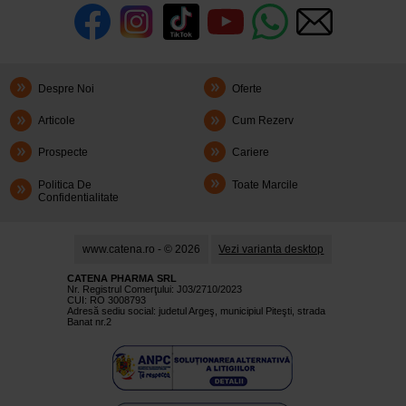
Despre Noi
Oferte
Articole
Cum Rezerv
Prospecte
Cariere
Politica De
Toate Marcile
Confidentialitate
www.catena.ro - © 2026
Vezi varianta desktop
CATENA PHARMA SRL
Nr. Registrul Comerţului: J03/2710/2023
CUI: RO 3008793
Adresă sediu social: judetul Argeş, municipiul Piteşti, strada
Banat nr.2