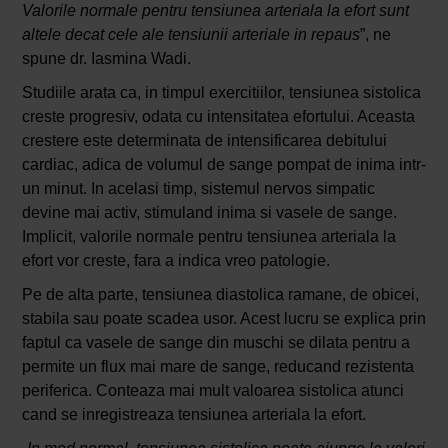
Valorile normale pentru tensiunea arteriala la efort sunt
altele decat cele ale tensiunii arteriale in repaus
”, ne
spune dr. Iasmina Wadi.
Studiile arata ca, in timpul exercitiilor, tensiunea sistolica
creste progresiv, odata cu intensitatea efortului. Aceasta
crestere este determinata de intensificarea debitului
cardiac, adica de volumul de sange pompat de inima intr-
un minut. In acelasi timp, sistemul nervos simpatic
devine mai activ, stimuland inima si vasele de sange.
Implicit, valorile normale pentru tensiunea arteriala la
efort vor creste, fara a indica vreo patologie.
Pe de alta parte, tensiunea diastolica ramane, de obicei,
stabila sau poate scadea usor. Acest lucru se explica prin
faptul ca vasele de sange din muschi se dilata pentru a
permite un flux mai mare de sange, reducand rezistenta
periferica. Conteaza mai mult valoarea sistolica atunci
cand se inregistreaza tensiunea arteriala la efort.