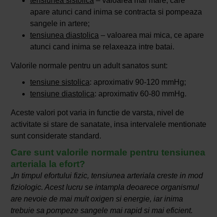
tensiunea sistolica
– valoarea mai mare, care
apare atunci cand inima se contracta si pompeaza
sangele in artere;
tensiunea diastolica
– valoarea mai mica, ce apare
atunci cand inima se relaxeaza intre batai.
Valorile normale pentru un adult sanatos sunt:
tensiune sistolica
: aproximativ 90-120 mmHg;
tensiune diastolica
: aproximativ 60-80 mmHg.
Aceste valori pot varia in functie de varsta, nivel de
activitate si stare de sanatate, insa intervalele mentionate
sunt considerate standard.
Care sunt valorile normale pentru tensiunea
arteriala la efort?
„
In timpul efortului fizic, tensiunea arteriala creste in mod
fiziologic. Acest lucru se intampla deoarece organismul
are nevoie de mai mult oxigen si energie, iar inima
trebuie sa pompeze sangele mai rapid si mai eficient.