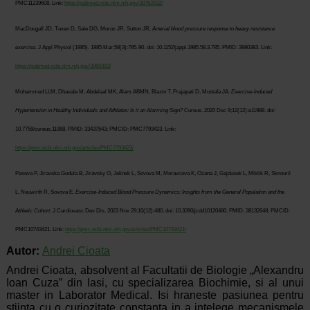
PMC11239608. Link:
https://pubmed.ncbi.nlm.nih.gov/38762832/
MacDougall JD, Tuxen D, Sale DG, Moroz JR, Sutton JR.
Arterial blood pressure response to heavy resistance
exercise
. J Appl Physiol (1985). 1985 Mar;58(3):785-90. doi: 10.1152/jappl.1985.58.3.785. PMID: 3980383. Link:
https://pubmed.ncbi.nlm.nih.gov/3980383/
Mohammed LLM, Dhavale M, Abdelaal MK, Alam ABMN, Blazin T, Prajapati D, Mostafa JA
. Exercise-Induced
Hypertension in Healthy Individuals and Athletes: Is it an Alarming Sign?
Cureus. 2020 Dec 9;12(12):e11988. doi:
10.7759/cureus.11988. PMID: 33437543; PMCID: PMC7793423. Link:
https://pmc.ncbi.nlm.nih.gov/articles/PMC7793423/
Pesova P, Jiravska Godula B, Jiravsky O, Jelinek L, Sovova M, Moravcova K, Ozana J, Gajdusek L, Miklik R, Sknouril
L, Neuwirth R, Sovova E.
Exercise-Induced Blood Pressure Dynamics: Insights from the General Population and the
Athletic Cohort
. J Cardiovasc Dev Dis. 2023 Nov 29;10(12):480. doi: 10.3390/jcdd10120480. PMID: 38132648; PMCID:
PMC10743421. Link:
https://pmc.ncbi.nlm.nih.gov/articles/PMC10743421/
Autor:
Andrei Cioata
Andrei Cioata, absolvent al Facultatii de Biologie „Alexandru
Ioan Cuza” din Iasi, cu specializarea Biochimie, si al unui
master in Laborator Medical. Isi hraneste pasiunea pentru
stiinta cu o curiozitate constanta in a intelege mecanismele