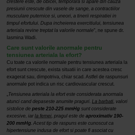
crestere este, de obicei, temporara si apare din cauza
presiunii crescute din vasele de sange, a contractiilor
musculare puternice si, uneori, a tinerii respiratiei in
timpul efortului. Dupa incheierea exercitiului, tensiunea
arteriala revine treptat la valorile normale
”, ne spune dr.
Iasmina Wadi.
Care sunt valorile anormale pentru
tensiunea arteriala la efort?
Cu toate ca valorile normale pentru tensiunea arteriala la
efort sunt crescute, exista situatii in care acestea cresc
exagerat sau, dimpotriva, chiar scad. Astfel de raspunsuri
anormale pot indica un risc cardiovascular crescut.
„
Tensiunea arteriala la efort este considerata anormala
atunci cand depaseste anumite praguri.
La barbati
, valori
sistolice de
peste 210-225 mmHg
sunt considerate
excesive, iar
la femei
, pragul este de
aproximativ
190-
200 mmHg
. Acest tip de raspuns este cunoscut ca
hipertensiune indusa de efort si poate fi asociat cu