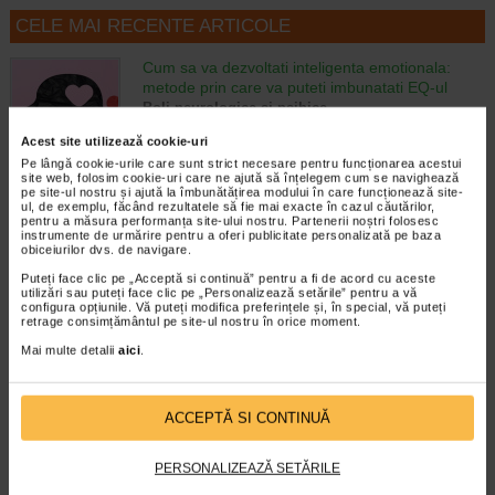
CELE MAI RECENTE ARTICOLE
Cum sa va dezvoltati inteligenta emotionala:
metode prin care va puteti imbunatati EQ-ul
Boli neurologice si psihice
Inteligenta emotionala (EQ) se refera la
Acest site utilizează cookie-uri
capacitatea de a identifica si gestiona
Pe lângă cookie-urile care sunt strict necesare pentru funcționarea acestui
propriile emotii, precum si emotiile celorlalti.
site web, folosim cookie-uri care ne ajută să înțelegem cum se navighează
In general, se spune ca inteligenta
pe site-ul nostru și ajută la îmbunătățirea modului în care funcționează site-
emotionala cuprinde cateva abilitati:…
ul, de exemplu, făcând rezultatele să fie mai exacte în cazul căutărilor,
pentru a măsura performanța site-ului nostru. Partenerii noștri folosesc
instrumente de urmărire pentru a oferi publicitate personalizată pe baza
Timp de citire:
4 minute, 39 secunde
6 august 2026
obiceiurilor dvs. de navigare.
Enurezis: cauze, factori declansatori si solutii
Puteți face clic pe „Acceptă si continuă” pentru a fi de acord cu aceste
utilizări sau puteți face clic pe „Personalizează setările” pentru a vă
Sistem urinar
configura opțiunile. Vă puteți modifica preferințele și, în special, vă puteți
Enurezisul este termenul medical pentru
retrage consimțământul pe site-ul nostru în orice moment.
pierderea accidentala de urina, de obicei in
Mai multe detalii
aici
.
timpul somnului. Este o afectiune frecventa
atat in randul copiilor, cat si al adultilor.
Enurezisul este considerat…
ACCEPTĂ SI CONTINUĂ
Timp de citire:
4 minute, 32 secunde
28 iulie 2026
Senzatia de prea plin: cand indica o afectiune si
PERSONALIZEAZĂ SETĂRILE
cum o tratati