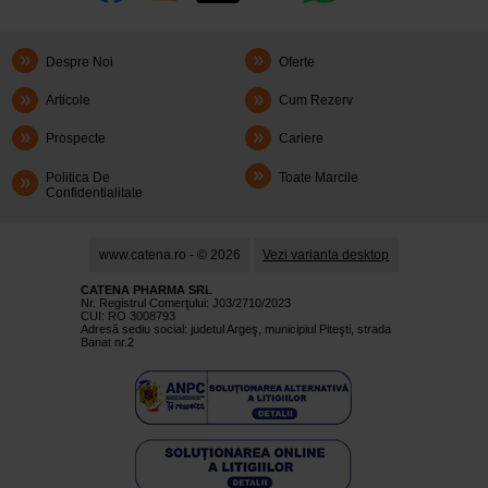
Despre Noi
Oferte
Articole
Cum Rezerv
Prospecte
Cariere
Politica De
Toate Marcile
Confidentialitate
www.catena.ro - © 2026
Vezi varianta desktop
CATENA PHARMA SRL
Nr. Registrul Comerţului: J03/2710/2023
CUI: RO 3008793
Adresă sediu social: judetul Argeş, municipiul Piteşti, strada
Banat nr.2