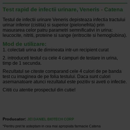
Test rapid de infectii urinare, Veneris - Catena
Testul de infectii urinare Veneris depisteaza infectia tractului
urinar inferior (cistita) si superior (pielonefrita) prin
masurarea celor patru parametri semnificativi in urina:
leucocite, nitriti, proteine si sange (eritrocite si hemoglobina).
Mod de utilizare:
1. colectati urina de dimineata intr-un recipient curat
2. introduceti testul cu cele 4 campuri de testare in urina,
timp de 1 secunda.
Rezultatul se citeste comparand cele 4 culori de pe banda
test cu imaginea de pe folia testului. Daca sunt culori
asemanatoare atunci rezultatul este pozitiv si aveti o infectie.
Cititi cu atentie prospectul din cutie!
Producator:
JEI DANIEL BIOTECH CORP
*Pentru pret te asteptam in cea mai apropiata farmacie Catena