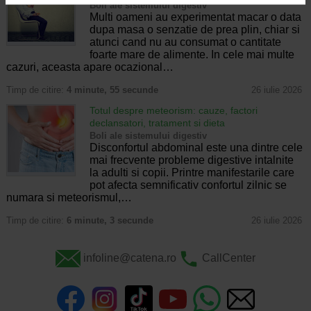
Boli ale sistemului digestiv
Multi oameni au experimentat macar o data
dupa masa o senzatie de prea plin, chiar si
atunci cand nu au consumat o cantitate
foarte mare de alimente. In cele mai multe
cazuri, aceasta apare ocazional…
Timp de citire:
4 minute, 55 secunde
26 iulie 2026
Totul despre meteorism: cauze, factori
declansatori, tratament si dieta
Boli ale sistemului digestiv
Disconfortul abdominal este una dintre cele
mai frecvente probleme digestive intalnite
la adulti si copii. Printre manifestarile care
pot afecta semnificativ confortul zilnic se
numara si meteorismul,…
Timp de citire:
6 minute, 3 secunde
26 iulie 2026
infoline@catena.ro
CallCenter