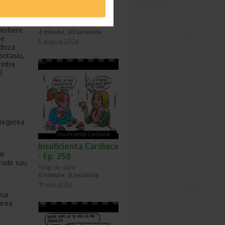
prin care va puteti
imbunatati EQ-ul
care pot
Timp de citire:
fierbere
4 minute, 30 secunde
de
5 august 2026
 doza
potasiu,
intre
l
Alegerea
Insuficienta Cardiaca
ar
- Ep. 258
crude sau
Timp de citire:
0 minute, 0 secunde
31 iulie 2026
mai
area