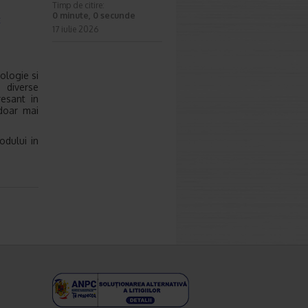
Timp de citire:
0 minute, 0 secunde
t
17 iulie 2026
ologie si
 diverse
resant in
doar mai
odului in