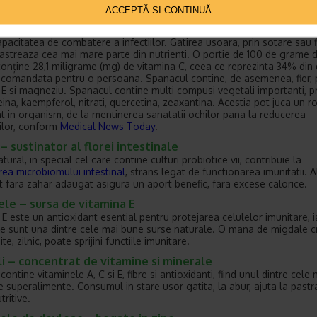
ACCEPTĂ SI CONTINUĂ
l – bogat in nutrienti
 este o sursa importanta de vitamina C, beta-caroten si antioxidanti, 
apacitatea de combatere a infectiilor. Gatirea usoara, prin sotare sau 
pastreaza cea mai mare parte din nutrienti. O portie de 100 de grame 
onține 28,1 miligrame (mg) de vitamina C, ceea ce reprezinta 34% din
recomandata pentru o persoana. Spanacul contine, de asemenea, fier, 
 E si magneziu. Spanacul contine multi compusi vegetali importanti, pr
eina, kaempferol, nitrati, quercetina, zeaxantina. Acestia pot juca un ro
t in organism, de la mentinerea sanatatii ochilor pana la reducerea
iilor, conform
Medical News Today
.
 – sustinator al florei intestinale
atural, in special cel care contine culturi probiotice vii, contribuie la
area microbiomului intestinal
, strans legat de functionarea imunitatii. 
rt fara zahar adaugat asigura un aport benefic, fara excese calorice.
le – sursa de vitamina E
 E este un antioxidant esential pentru protejarea celulelor imunitare, i
e sunt una dintre cele mai bune surse naturale. O mana de migdale 
ite, zilnic, poate sprijini functiile imunitare.
i – concentrat de vitamine si minerale
contine vitaminele A, C si E, fibre si antioxidanti, fiind unul dintre cele 
 superalimente. Consumul in stare usor gatita, la abur, ajuta la pastr
tritive.