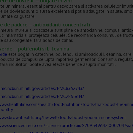
ele de dovleac – bogate in zinc
ste un mineral esential pentru dezvoltarea si activarea celulelor imuni
e de dovleac sunt o sursa excelenta si pot fi adaugate in salate, smo
sumate ca gustare.
e de padure – antioxidanti concentrati
 zmeura, murele si coacazele sunt pline de antocianine, compusi antiox
uc inflamatia si protejeaza celulele. Se recomanda consumul de fruct
e sau congelate, fara adaos de zahar.
verde – polifenoli si L-teanina
erde
este bogat in catechine, polifenoli si aminoacidul L-teanina, care
 productia de compusi ce lupta impotriva germenilor. Consumul regulat
fara indulcitori, poate avea efecte benefice asupra imunitatii.
pmc.ncbi.nlm.nih.gov/articles/PMC8362743/
pmc.ncbi.nlm.nih.gov/articles/PMC2855614/
www.healthline.com/health/food-nutrition/foods-that-boost-the-im
poultry
/www.brownhealth.org/be-well/foods-boost-your-immune-system
/www.sciencedirect.com/science/article/pii/S2095496421000704?vi