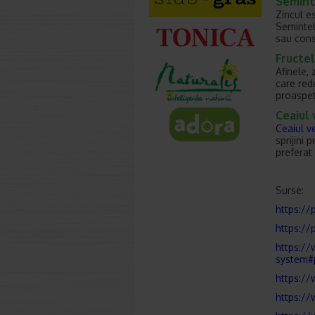
Semint
Zincul e
Semintel
sau con
Fructel
Afinele,
care red
proaspet
Ceaiul 
Ceaiul v
sprijini
preferat 
Surse:
https://
https://
https://
system#
https:/
https:/