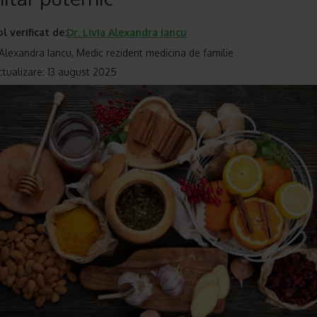
ol verificat de:
Dr.
Livia Alexandra Iancu
a Alexandra Iancu, Medic rezident medicina de familie
ctualizare: 13 august 2025