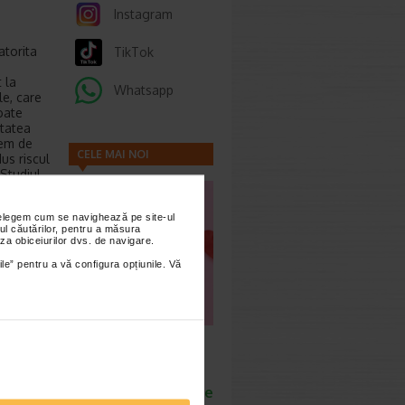
Instagram
atorita
TikTok
 la
Whatsapp
le, care
poate
itatea
rem de
CELE MAI NOI
dus riscul
Studiul
ARTICOLE
printre
are etc.
nțelegem cum se navighează pe site-ul
ul căutărilor, pentru a măsura
za obiceiurilor dvs. de navigare.
ate
ile” pentru a vă configura opțiunile. Vă
chiar ras
tute
),
matos
dante au
Cum sa va
calitatea
dezvoltati
nta
inteligenta
, cu
emotionala: metode