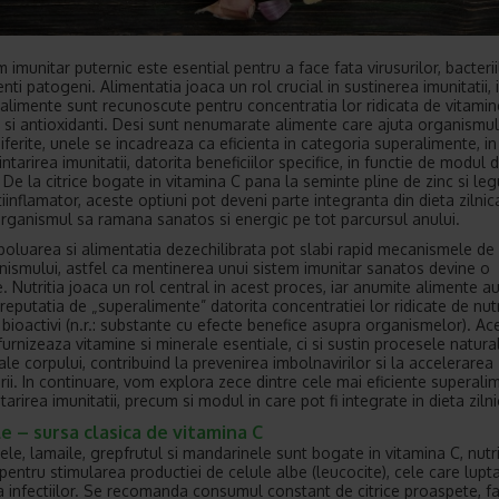
 imunitar puternic este esential pentru a face fata virusurilor, bacterii
nti patogeni. Alimentatia joaca un rol crucial in sustinerea imunitatii, 
alimente sunt recunoscute pentru concentratia lor ridicata de vitamin
 si antioxidanti. Desi sunt nenumarate alimente care ajuta organismul
iferite, unele se incadreaza ca eficienta in categoria superalimente, i
intarirea imunitatii, datorita beneficiilor specifice, in functie de modul 
De la citrice bogate in vitamina C pana la seminte pline de zinc si le
tiinflamator, aceste optiuni pot deveni parte integranta din dieta zilni
organismul sa ramana sanatos si energic pe tot parcursul anului.
 poluarea si alimentatia dezechilibrata pot slabi rapid mecanismele de
nismului, astfel ca mentinerea unui sistem imunitar sanatos devine o
e. Nutritia joaca un rol central in acest proces, iar anumite alimente a
reputatia de „superalimente” datorita concentratiei lor ridicate de nutr
bioactivi (n.r.: substante cu efecte benefice asupra organismelor). Ac
furnizeaza vitamine si minerale esentiale, ci si sustin procesele natura
ale corpului, contribuind la prevenirea imbolnavirilor si la accelerarea
rii. In continuare, vom explora zece dintre cele mai eficiente superali
tarirea imunitatii, precum si modul in care pot fi integrate in dieta zilni
le – sursa clasica de vitamina C
ele, lamaile, grepfrutul si mandarinele sunt bogate in vitamina C, nutr
 pentru stimularea productiei de celule albe (leucocite), cele care lupt
a infectiilor. Se recomanda consumul constant de citrice proaspete, f