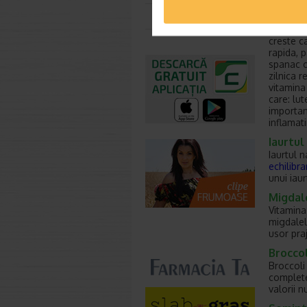
Spanacu
Toate farmaciile
Spanacul
creste c
rapida, 
spanac c
zilnica 
vitamina
care: lut
importan
inflamat
Iaurtul
Iaurtul n
echilibr
unui iau
Migdale
Vitamina
migdalel
usor praj
Broccol
Broccoli 
complete
valorii nu