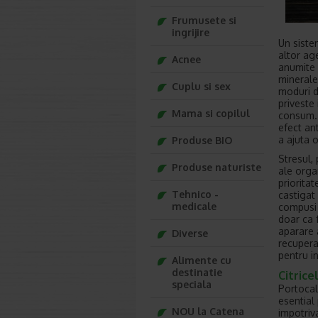
Frumusete si
ingrijire
Un sistem
altor age
Acnee
anumite 
minerale
Cuplu si sex
moduri d
priveste 
Mama si copilul
consum. 
efect an
a ajuta 
Produse BIO
Stresul,
Produse naturiste
ale orga
prioritat
Tehnico -
castigat 
medicale
compusi 
doar ca 
aparare 
Diverse
recupera
pentru in
Alimente cu
destinatie
Citrice
speciala
Portocal
esential
NOU la Catena
impotriv