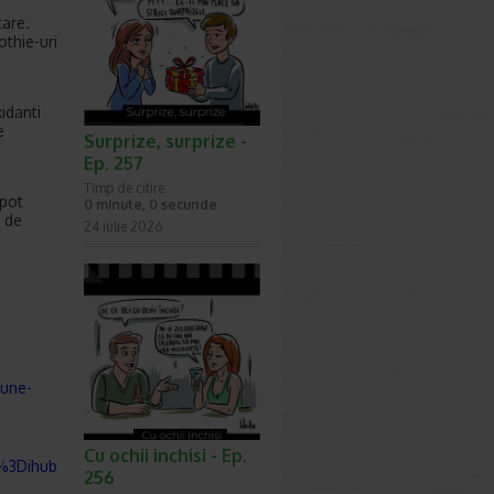
tare.
othie-uri
idanti
e
Surprize, surprize -
Ep. 257
Timp de citire:
 pot
0 minute, 0 secunde
, de
24 iulie 2026
mune-
Cu ochii inchisi - Ep.
a%3Dihub
256