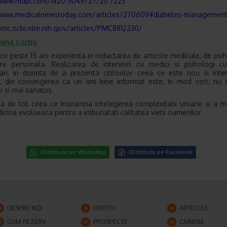
/www.mdpi.com/1420-3049/27/21/7223
/www.medicalnewstoday.com/articles/270609#diabetes-managemen
pmc.ncbi.nlm.nih.gov/articles/PMC8812230/
ana Corbu
t cu peste 15 ani experienta in redactarea de articole medicale, de psih
re personala. Realizarea de interviuri cu medici si psihologi cu
zari, in dorinta de a prezenta cititorilor ceea ce este nou si inte
, din convingerea ca un om bine informat este, in mod cert, nu 
ci si mai sanatos.
a de tot ceea ce inseamna intelegerea complexitatii umane si a m
icina evolueaza pentru a imbunatati calitatea vietii oamenilor.
Distribuie pe WhatsApp
Distribuie pe Facebook
DESPRE NOI
OFERTE
ARTICOLE
CUM REZERV
PROSPECTE
CARIERE