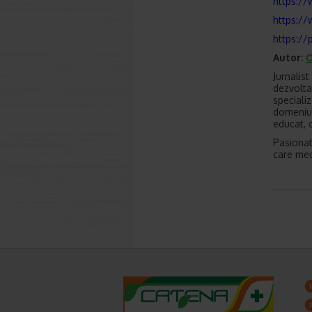
https:/
https:/
https://
Autor:
O
Jurnalis
dezvolta
speciali
domeniu
educat, 
Pasionat
care med