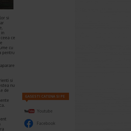
lor si
iar
e,
 in
n ceea ce
de
gume cu
ca pentru
 aparare
u
ienti si
estea nu
le de
GASESTI CATENA SI PE
mente
ca.
Youtube
ient
Facebook
a
ara