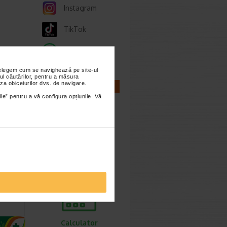
Instagram
TikTok
Whatsapp
nțelegem cum se navighează pe site-ul
ul căutărilor, pentru a măsura
4.70 Lei
za obiceiurilor dvs. de navigare.
CALCULATOARE
1.76 Lei
ile” pentru a vă configura opțiunile. Vă
Calculator
sarcina
de la
al
Calculator