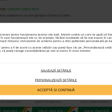
tor:
LABORATOIRES NIGY
et te asteptam in cea mai apropiata farmacie Catena
I PRODUSE DIN ACEEASI CATEGORIE
necesare pentru funcționarea acestui site web, folosim cookie-uri care ne ajută să î
 în care funcționează site-ul, de exemplu, făcând rezultatele să fie mai exacte în caz
-15% Preț întreg:
62.60 Lei
-20% Preț întreg:
11
 noștri folosesc instrumente de urmărire pentru a oferi publicitate personalizată pe ba
Plătești 1, primești 2
Preț redus: 53.21 Lei
Preț redus: 9
 pentru a fi de acord cu aceste utilizări sau puteți face clic pe „Personalizează setăr
ial, vă puteți retrage consimțământul pe site-ul nostru în orice moment.
SALVEAZĂ SETĂRILE
en bebe crema
Bioderma ABCDerm
ABCDerm Gel
PERSONALIZEAZĂ SETĂRILE
ctoare, tub 50
sampon 200 ml
spumant, 1l,
ntibiotice SA
Bioderma
ACCEPTĂ SI CONTINUĂ
® bebe crema
Ce poate fi mai placut decat
Gelul spumant ABCDerm 
are contine un complex
baita zilnica a copilului tau? Cu
Bioderma este creat speci
at de componente…
ajutorul Samponului…
pentru pielea sensibila a…