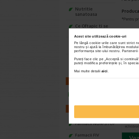
Nutritie
Produca
sanatoasa
*Pentru pr
Ce Oftapic ti se
potriveste
VEZ
Acest site utilizează cookie-uri
Adora – Adorabili
Pe lângă cookie-urile care sunt strict 
nostru și ajută la îmbunătățirea modului
din prima clipa
performanța site-ului nostru. Partenerii
Puteți face clic pe „Acceptă si continuă”
Seturi cadou
puteți modifica preferințele și, în spec
Baylis&Harding
Mai multe detalii
aici
.
CONTACT
infoline@catena.ro
Cutad
prote
ml, A
FARMACII
Cutaden
protecto
Farmacii NON-STOP
echilibr
Farmacii FIV