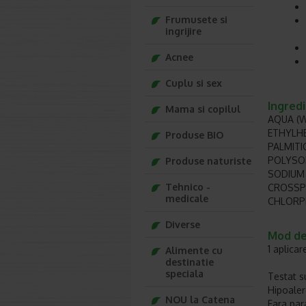
Frumusete si
ingrijire
Acnee
Cuplu si sex
Ingred
Mama si copilul
AQUA (W
ETHYLHE
Produse BIO
PALMITI
POLYSOR
Produse naturiste
SODIUM
Tehnico -
CROSSPO
medicale
CHLORPH
Diverse
Mod de
1 aplicar
Alimente cu
destinatie
speciala
Testat s
Hipoaler
NOU la Catena
Fara par