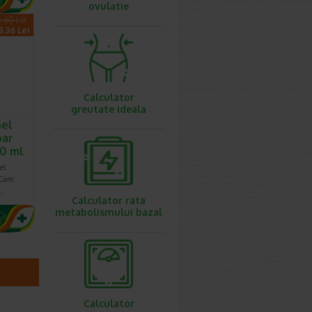
ovulatie
.60 Lei
8.36 Lei
Calculator
greutate ideala
Gel
par
00 ml
el
Care:
…
Calculator rata
metabolismului bazal
Calculator