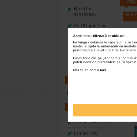
VEZ
Nutritie
sanatoasa
-35% P
Ce Oftapic ti se
potriveste
Acest site utilizează cookie-uri
Adora – Adorabili
Pe lângă cookie-urile care sunt strict 
nostru și ajută la îmbunătățirea modului
din prima clipa
performanța site-ului nostru. Partenerii
Puteți face clic pe „Acceptă si continuă”
Seturi cadou
Crema
puteți modifica preferințele și, în spec
Baylis&Harding
pentr
Mai multe detalii
aici
.
aloe 
Reda calc
CONTACT
asperitati
Indeparte
infoline@catena.ro
FARMACII
Farmacii NON-STOP
Farmacii FIV