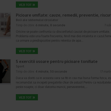
Picioare umflate: cauze, remedii, preventie, riscur
Boli ale sistemului circulator
Timp de citire:
6 minute, 8 secunde
7 iul
Oricine se poate confrunta cu disconfortul cauzat de picioare umflate.
Problema este una foarte frecventa, fiind mai des intalnita in cazul feme
ca urmare a predispozitiei pentru retentia de apa…
5 exercitii usoare pentru picioare tonifiate
Sport
Timp de citire:
4 minute, 50 secunde
17 mart
Daca va doriti ca in aceasta vara sa fiti in cea mai buna forma fizica, es
recomandat sa incepeti pregatirile chiar de astazi! Pentru ca rezultatele
peste noapte, ci doar datorita muncii, perseverentei,…