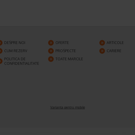
DESPRE NOI
OFERTE
ARTICOLE
CUM REZERV
PROSPECTE
CARIERE
POLITICA DE
TOATE MARCILE
CONFIDENTIALITATE
Varianta pentru mobile