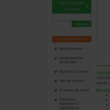
Cauta un produs
in Catena
DESCOPERA PRODUSE
Medicamente
Medicamente
fertilitate
Special la Catena
TOPICRE
TOPICREM
Idei de cadouri
calcaie 
Produse de slabit
Benefic
Vitamine,
minerale si
suplimente