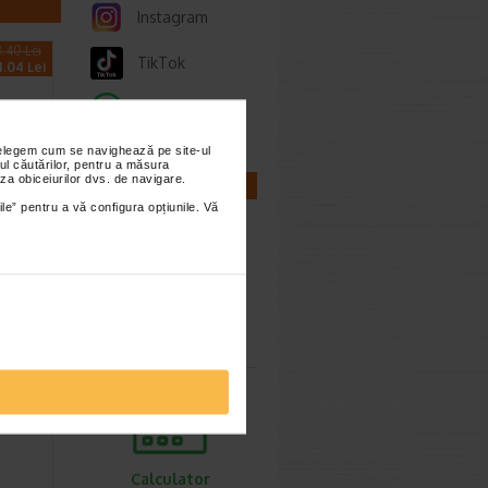
Instagram
.40 Lei
TikTok
4.04 Lei
Whatsapp
nțelegem cum se navighează pe site-ul
ul căutărilor, pentru a măsura
za obiceiurilor dvs. de navigare.
CALCULATOARE
ile” pentru a vă configura opțiunile. Vă
ire
, 200
a
Calculator
sarcina
Calculator