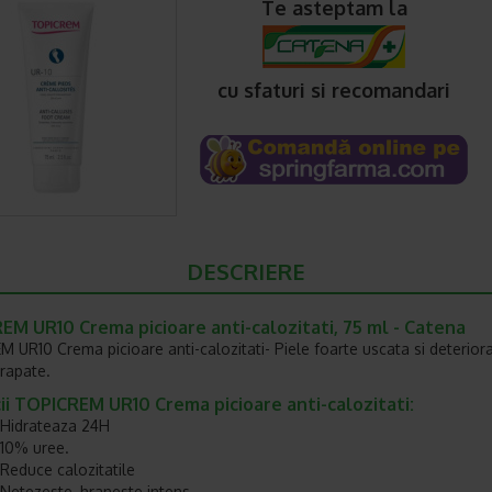
Te asteptam la
cu sfaturi si recomandari
DESCRIERE
M UR10 Crema picioare anti-calozitati, 75 ml - Catena
 UR10 Crema picioare anti-calozitati- Piele foarte uscata si deteriora
crapate.
ii TOPICREM UR10 Crema picioare anti-calozitati:
Hidrateaza 24H
10% uree.
Reduce calozitatile
Netezeste, hraneste intens.