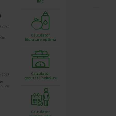
IMC
i
ie 2025
Calculator
ilor,
hidratare optima
Calculator
ie 2023
greutate bebelusi
te
 nu vin
Calculator