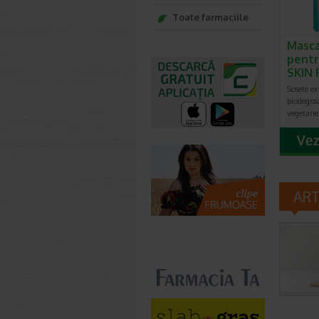
Toate farmaciile
Masca
pentr
SKIN 
Sosete ex
biodegra
vegetarie
AR