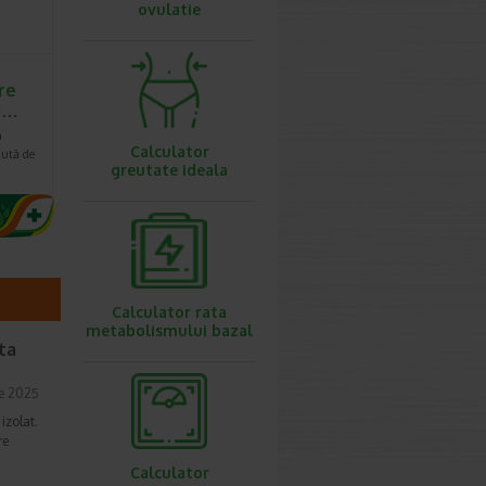
ovulatie
re
si…
a
Calculator
cută de
greutate ideala
Calculator rata
metabolismului bazal
ta
ie 2025
izolat.
re
Calculator