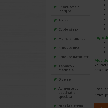
Frumusete si
ingrijire
Acnee
Cuplu si sex
Ingred
Mama si copilul
Produse BIO
Produse naturiste
Mod de 
Aplicati 
Tehnico -
deschise
medicale
Diverse
Alimente cu
Produca
destinatie
*Pentru pr
speciala
NOU la Catena