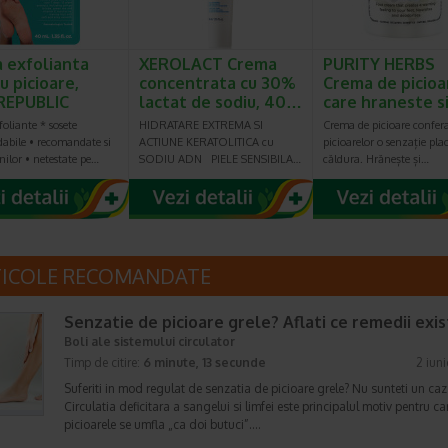
 exfolianta
XEROLACT Crema
PURITY HERBS
u picioare,
concentrata cu 30%
Crema de picioa
REPUBLIC
lactat de sodiu, 40…
care hraneste 
foliante * sosete
HIDRATARE EXTREMA SI
Crema de picioare confer
dabile • recomandate si
ACTIUNE KERATOLITICA cu
picioarelor o senzație pla
nilor • netestate pe…
SODIU ADN PIELE SENSIBILA…
căldura. Hrănește și…
TICOLE RECOMANDATE
Senzatie de picioare grele? Aflati ce remedii exis
Boli ale sistemului circulator
Timp de citire:
6 minute, 13 secunde
2 iun
Suferiti in mod regulat de senzatia de picioare grele? Nu sunteti un caz 
Circulatia deficitara a sangelui si limfei este principalul motiv pentru ca
picioarele se umfla „ca doi butuci”.…