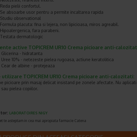
Reda pielii confortul.
Se absoarbe usor pentru a permite incaltarea rapida
Studiu observational
Formula placuta: fina si lejera, non lipicioasa, miros agreabil.
Hipoalergenica, fara parabeni.
Testata dermatologic
iente active TOPICREM UR10 Crema picioare anti-calozitat
Glicerina - hidratanta
Uree 10% - netezeste pielea rugoasa, actiune keratolitica
Cear de albine - protejeaza
utilizare TOPICREM UR10 Crema picioare anti-calozitati:
pe picioare prin masaj delicat insistand pe zonele afectate. Nu aplicati
 sau pielea copiilor.
tor:
LABORATOIRES NIGY
et te asteptam in cea mai apropiata farmacie Catena