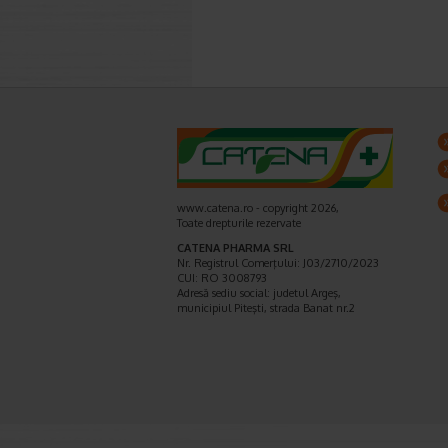
www.catena.ro - copyright 2026,
Toate drepturile rezervate
CATENA PHARMA SRL
Nr. Registrul Comerţului: J03/2710/2023
CUI: RO 3008793
Adresă sediu social: judetul Argeş,
municipiul Piteşti, strada Banat nr.2