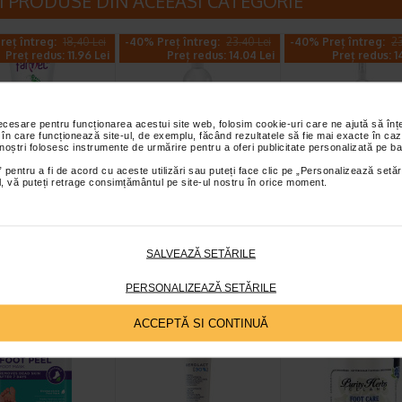
I PRODUSE DIN ACEEASI CATEGORIE
reț întreg:
18,40 Lei
-40% Preț întreg:
23.40 Lei
-40% Preț întreg:
23
Preț redus: 11.96 Lei
Preț redus: 14.04 Lei
Preț redus: 1
necesare pentru funcționarea acestui site web, folosim cookie-uri care ne ajută să î
 în care funcționează site-ul, de exemplu, făcând rezultatele să fie mai exacte în caz
 noștri folosesc instrumente de urmărire pentru a oferi publicitate personalizată pe ba
 pentru a fi de acord cu aceste utilizări sau puteți face clic pe „Personalizează setăr
 de ingrijire
Antiperspirant
Solutie de ingrij
ial, vă puteți retrage consimțământul pe site-ul nostru în orice moment.
u calcaie,cu
picioare Forte cu
pentru picioare
vera, 100 ml…
Aloe Vera, 200 ml…
ml, Farmec
aielor aspectul fin, fara
Protejeaza impotriva
Solutia pentru ingrijirea
 si crapaturi. Beneficii:
transpiratiei excesive a
picioarelor mentine igien
SALVEAZĂ SETĂRILE
aza pielea ingrosata si…
picioarelor si impiedica…
antimicrobiana…
PERSONALIZEAZĂ SETĂRILE
ACCEPTĂ SI CONTINUĂ
Plătești 2, primești 3