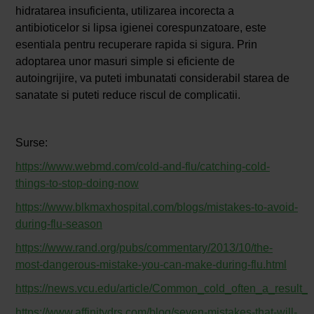
hidratarea insuficienta, utilizarea incorecta a
antibioticelor si lipsa igienei corespunzatoare, este
esentiala pentru recuperare rapida si sigura. Prin
adoptarea unor masuri simple si eficiente de
autoingrijire, va puteti imbunatati considerabil starea de
sanatate si puteti reduce riscul de complicatii.
Surse:
https://www.webmd.com/cold-and-flu/catching-cold-
things-to-stop-doing-now
https://www.blkmaxhospital.com/blogs/mistakes-to-avoid-
during-flu-season
https://www.rand.org/pubs/commentary/2013/10/the-
most-dangerous-mistake-you-can-make-during-flu.html
https://news.vcu.edu/article/Common_cold_often_a_result
https://www.affinitydrs.com/blog/seven-mistakes-that-will-