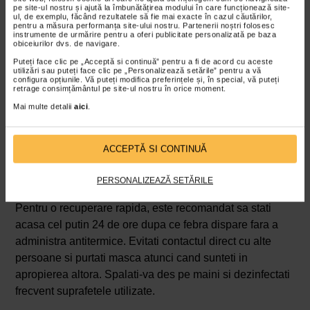
pe site-ul nostru și ajută la îmbunătățirea modului în care funcționează site-
agraveaza, consultati un medic pentru evaluare.
ul, de exemplu, făcând rezultatele să fie mai exacte în cazul căutărilor,
pentru a măsura performanța site-ului nostru. Partenerii noștri folosesc
Ignorarea masurilor de izolare si prevenire
instrumente de urmărire pentru a oferi publicitate personalizată pe baza
obiceiurilor dvs. de navigare.
Gripa este extrem de contagioasa, iar ignorarea
Puteți face clic pe „Acceptă si continuă” pentru a fi de acord cu aceste
masurilor de izolare poate afecta eficienta oricarui
utilizări sau puteți face clic pe „Personalizează setările” pentru a vă
configura opțiunile. Vă puteți modifica preferințele și, în special, vă puteți
tratament gripa. Continuand activitatile cotidiene, riscati
retrage consimțământul pe site-ul nostru în orice moment.
sa infectati alte persoane, in special pe cele vulnerabile
Mai multe detalii
aici
.
precum varstnicii si pacientii cu boli cronice. In plus,
expunerea la alti factori de stres sau la alte virusuri poate
ACCEPTĂ SI CONTINUĂ
agrava simptomele si poate prelungi durata
recuperarii.
Odihna si evitarea suprasolicitarii sunt
PERSONALIZEAZĂ SETĂRILE
esentiale pentru ca tratamentul sa fie eficient.
Pentru o recuperare rapida, este recomandat sa stati
acasa cel putin 24 de ore dupa ce febra dispare fara a
administra antitermice. Evitati contactul direct cu alte
persoane si purtati masca atunci cand sunteti in
apropierea altora. Spalati-va des pe maini si dezinfectati
frecvent suprafetele utilizate.