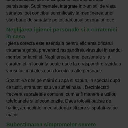
persistente. Suplimentele, integrate intr-un stil de viata
sanatos, pot contribui semnificativ la mentinerea unei
stari bune de sanatate pe tot parcursul sezonului rece.
Neglijarea igienei personale si a curateniei
in casa
Igiena corecta este esentiala pentru eficienta oricarui
tratament gripa, prevenind raspandirea virusului in randul
membrilor familiei. Neglijarea igienei personale si a
curateniei in locuinta poate duce la o raspandire rapida a
virusului, mai ales daca locuiti cu alte persoane.
Spalati-va des pe maini cu apa si sapun, in special dupa
ce tusiti, stranutati sau va suflati nasul. Dezinfectati
frecvent suprafetele comune, cum ar fi manerele usilor,
telefoanele si telecomenzile. Daca folositi batiste de
hartie, aruncati-le imediat dupa utilizare si spalati-va pe
maini.
Subestimarea simptomelor severe