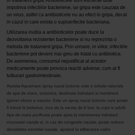
in tratament gripa. Antibioticele sunt eficiente doar
impotriva infectiilor bacteriene, iar gripa este cauzata de
un virus, astfel ca antibioticele nu au efect in gripa, decat
in cazul in care exista o suprainfectie bacteriana.
Utilizarea inutila a antibioticelor poate duce la
dezvoltarea rezistentei bacteriene si nu reprezinta o
metoda de tratament gripa. Prin urmare, in viitor, infectiile
bacteriene pot deveni mai greu de tratat cu antibiotice.
De asemenea, consumul nejustificat al acestor
medicamente poate provoca reactii adverse, cum ar fi
tulburari gastrointestinale.
Assista Aquamare spray nazal izotonic este o solutie naturala
de apa de mare, izotonica, destinata hidratarii si mentinerii
igienei zilnice a nasului. Este un spray nazal izotonic care poate
fi folosit la bebelusi, inca de la varsta de 6 luni, la copii si adulti.
Apa de mare purificata poate ajuta la mentinerea hidratarii
mucoasei nazale si, in caz de congestie nazala, poate reduce
densitatea secretiei nazale, ajutand la eliberarea cailor