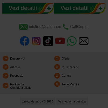
infoline@catena.ro
CallCenter
Despre Noi
Oferte
Articole
Cum Rezerv
Prospecte
Cariere
Politica De
Toate Marcile
Confidentialitate
www.catena.ro - © 2026
Vezi varianta desktop