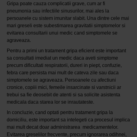
Gripa poate cauza complicatii grave, cum ar fi
pneumonia sau infectiile sinusurilor, mai ales la
persoanele cu sistem imunitar slabit. Una dintre cele mai
mari greseli este subestimarea gravitatii simptomelor si
evitarea consultarii unui medic cand simptomele se
agraveaza.
Pentru a primi un tratament gripa eficient este important
sa consultati imediat un medic daca aveti simptome
precum dificultati respiratorii, dureri in piept, confuzie,
febra care persista mai mult de cateva zile sau daca
simptomele se agraveaza. Persoanele cu afectiuni
cronice, copiii mici, femeile insarcinate si varstnicii ar
trebui sa fie deosebit de atenti si sa solicite asistenta
medicala daca starea lor se inrautateste.
In concluzie, cand optati pentru tratament gripa la
domiciliu, este important sa intelegeti ca procesul implica
mai mult decat doar administrarea medicamentelor.
Evitarea greselilor frecvente, precum ignorarea odihnei,