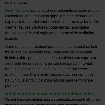
deshidratare.
Deshidratarea
poate agrava simptomele si poate reduce
eficienta oricarui tratament gripa, provocand dureri de
cap mai intense, slabiciune si o recuperare mai lenta. De
asemenea, deshidratarea poate afecta capacitatea
organismului de a-si regla temperatura si de a elimina
toxinele.
Cand urmati un tratament gripa este recomandat sa beti
multa apa pe parcursul zilei. Ideal este sa consumati
lichide calde, precum ceaiuri fara cofeina sau supe, care
ajuta si la decongestionarea cailor respiratorii. Evitati
bauturile alcoolice sau cofeinizate, care pot creste
deshidratarea. Daca aveti febra ridicata, consumati si
bauturi cu electroliti pentru a inlocui sarurile minerale
pierdute.
Administrarea inadecvata a antibioticelor
Un mit frecvent intalnit este ca antibioticele pot fi eficiente