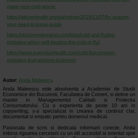
make-your-cold-worse
https://atriumhealth.org/dailydose/2019/11/07/flu-season-
your-need-to-know-guide
https://doctorondemand.com/blog/cold-and-flu/top-
mistakes-when-self-treating-the-cold-or-flu/
https://www.everydayhealth.com/cold-flu/common-
mistakes-that-prolong-sickness/
Autor:
Anda Mateescu
Anda Mateescu este absolventa a Academiei de Studii
Economice din Bucuresti, Facultatea de Comert, si detine un
master in Managementul Calitatii si Protectia
Consumatorului. Cu o experienta de peste 10 ani in
copywriting, s-a specializat in crearea de continut clar,
documentat si empatic pentru domeniul medical.
Pasionata de scris si dedicata informarii corecte, Anda
imbina rigoarea cercetarii cu un stil accesibil si orientat spre