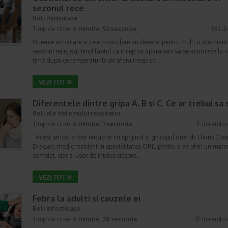
sezonul rece
Boli musculare
Timp de citire:
6 minute, 52 secunde
18 iul
Durerile articulare si cele musculare au devenit pentru multi o obisnuint
sezonul rece, dat fiind faptul ca incep sa apara sau sa se acutizeze la s
timp dupa ce temperaturile de afara incep sa…
Diferentele dintre gripa A, B si C. Ce ar trebui sa s
Boli ale sistemului respirator
Timp de citire:
6 minute, 1 secunda
2 decembri
Acest articol a fost redactat cu sprijinul si ghidajul dnei dr. Diana Co
Dragan, medic rezident in specialitatea ORL, pentru a va oferi un mater
complet, clar si usor de inteles despre…
Febra la adulti si cauzele ei
Boli infectioase
Timp de citire:
6 minute, 28 secunde
18 decembri