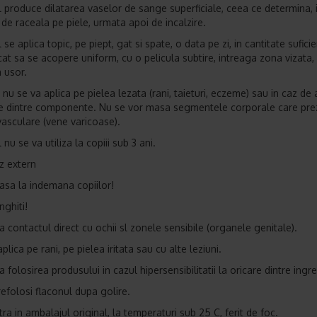
 produce dilatarea vaselor de sange superficiale, ceea ce determina, in
 de raceala pe piele, urmata apoi de incalzire.
se aplica topic, pe piept, gat si spate, o data pe zi, in cantitate suficie
cat sa se acopere uniform, cu o pelicula subtire, intreaga zona vizata, 
 usor.
nu se va aplica pe pielea lezata (rani, taieturi, eczeme) sau in caz de 
re dintre componente. Nu se vor masa segmentele corporale care pre
 vasculare (vene varicoase).
nu se va utiliza la copiii sub 3 ani.
z extern
Iasa la indemana copiilor!
nghiti!
a contactul direct cu ochii sl zonele sensibile (organele genitale).
plica pe rani, pe pielea iritata sau cu alte leziuni.
a folosirea produsului in cazul hipersensibilitatii la oricare dintre ingr
refolosi flaconul dupa golire.
ra in ambalajul original, la temperaturi sub 25 C, ferit de foc.