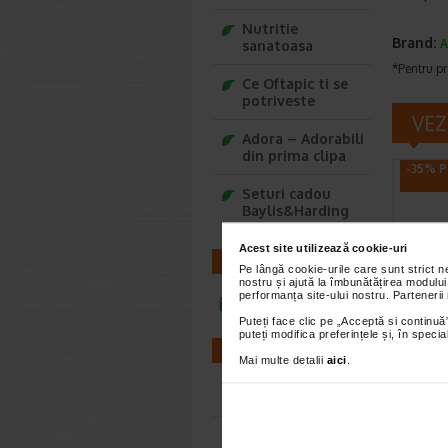
Nutritie
Brand:
A
sanatoasa
*Pentru pr
Ce Oftapic ti se
potriveste
VEZ
Adora – Adorabili
din prima clipa
-35% P
Seturi cadou
Baylis&Harding
Acest site utilizează cookie-uri
CONTACT
Pe lângă cookie-urile care sunt strict 
nostru și ajută la îmbunătățirea modului
performanța site-ului nostru. Partenerii
infoline@catena.ro
Crema
Puteți face clic pe „Acceptă si continuă”
puteți modifica preferințele și, în spec
Cicab
FARMACII
ml, 
Mai multe detalii
aici
.
Este un pr
Farmacii NON-STOP
ultra-rep
previne ci
Farmacii FIV