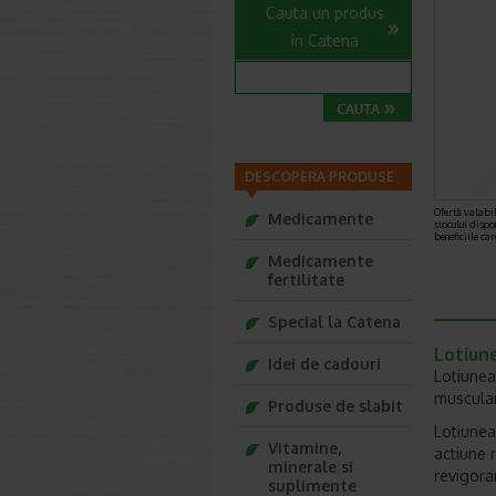
Cauta un produs
in Catena
DESCOPERA PRODUSE
Ofertă valabil
Medicamente
stocului dispo
beneficiile ca
Medicamente
fertilitate
Special la Catena
Lotiune
Idei de cadouri
Lotiunea
musculare
Produse de slabit
Lotiunea
Vitamine,
actiune 
minerale si
revigora
suplimente