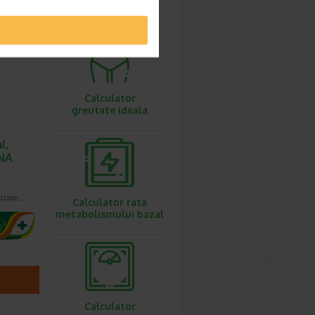
ovulatie
 de preț
Calculator
greutate ideala
l,
NA
auzate…
Calculator rata
metabolismului bazal
Calculator