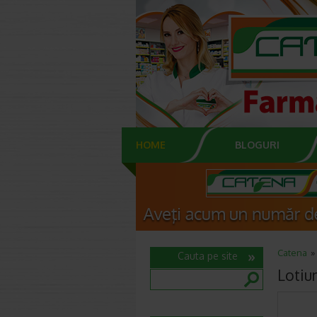
HOME
BLOGURI
Catena
Cauta pe site
Lotiun