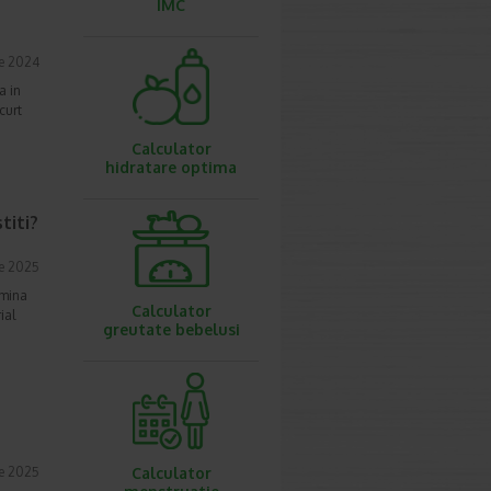
IMC
ie 2024
a in
curt
Calculator
hidratare optima
titi?
e 2025
smina
Calculator
ial
greutate bebelusi
e 2025
Calculator