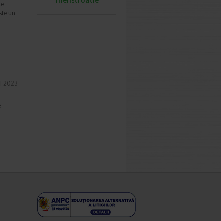
menstruatie
le
ste un
i 2023
e