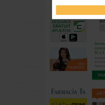
Toate farmaciile
-40%
Derma
conce
10 x 
Gerovita
ser Conce
Hyaluron 
AR