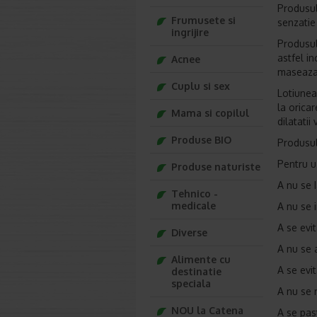
Produsul
Frumusete si
senzatie
ingrijire
Produsul 
astfel in
Acnee
maseaza
Cuplu si sex
Lotiunea 
la orica
Mama si copilul
dilatatii
Produse BIO
Produsul 
Pentru u
Produse naturiste
A nu se 
Tehnico -
medicale
A nu se i
A se evit
Diverse
A nu se a
Alimente cu
A se evit
destinatie
speciala
A nu se 
NOU la Catena
A se past