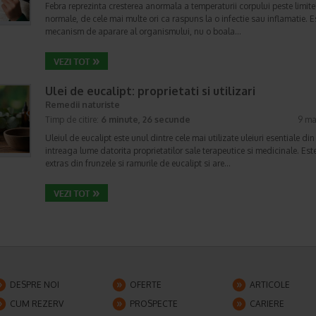
Febra reprezinta cresterea anormala a temperaturii corpului peste limite
normale, de cele mai multe ori ca raspuns la o infectie sau inflamatie. E
mecanism de aparare al organismului, nu o boala…
Ulei de eucalipt: proprietati si utilizari
Remedii naturiste
Timp de citire:
6 minute, 26 secunde
9 ma
Uleiul de eucalipt este unul dintre cele mai utilizate uleiuri esentiale din
intreaga lume datorita proprietatilor sale terapeutice si medicinale. Est
extras din frunzele si ramurile de eucalipt si are…
DESPRE NOI
OFERTE
ARTICOLE
CUM REZERV
PROSPECTE
CARIERE