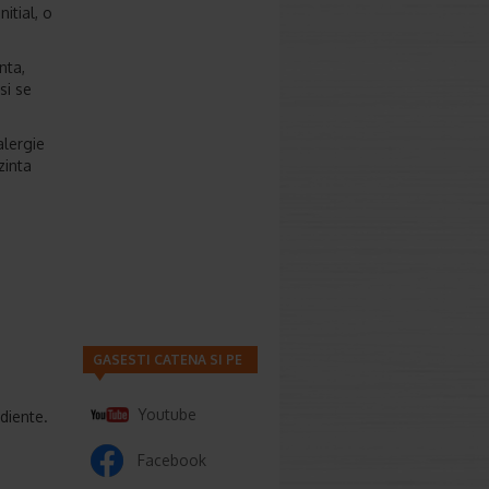
itial, o
nta,
si se
alergie
zinta
GASESTI CATENA SI PE
Youtube
ediente.
Facebook