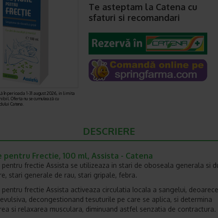
Te asteptam la Catena cu
sfaturi si recomandari
ă în perioada 1-31 august 2026, in limita
nibil. Oferta nu se cumulează cu
rdului Catena.
DESCRIERE
 pentru Frectie, 100 ml, Assista - Catena
 pentru frectie Assista se utilizeaza in stari de oboseala generala si d
, stari generale de rau, stari gripale, febra.
 pentru frectie Assista activeaza circulatia IocaIa a sangelui, deoarec
revulsiva, decongestionand tesuturile pe care se aplica, si determina
rea si relaxarea musculara, diminuand astfel senzatia de contractura.