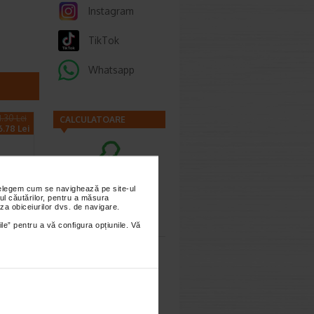
Instagram
TikTok
Whatsapp
1.30 Lei
CALCULATOARE
6.78 Lei
nțelegem cum se navighează pe site-ul
ul căutărilor, pentru a măsura
Calculator
za obiceiurilor dvs. de navigare.
sarcina
ile” pentru a vă configura opțiunile. Vă
or
, La…
 Balsam
Calculator