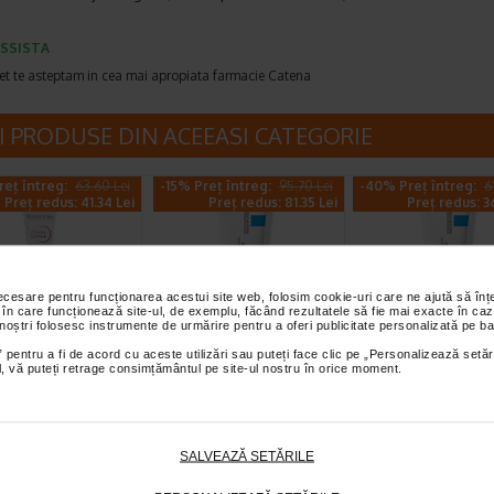
SSISTA
et te asteptam in cea mai apropiata farmacie Catena
I PRODUSE DIN ACEEASI CATEGORIE
reț întreg:
63.60 Lei
-15% Preț întreg:
95.70 Lei
-40% Preț întreg:
6
Preț redus: 41.34 Lei
Preț redus: 81.35 Lei
Preț redus: 3
necesare pentru funcționarea acestui site web, folosim cookie-uri care ne ajută să î
 în care funcționează site-ul, de exemplu, făcând rezultatele să fie mai exacte în caz
 noștri folosesc instrumente de urmărire pentru a oferi publicitate personalizată pe ba
 reparatoare
CICAPLAST B5
CICAPLAST B5+
 pentru a fi de acord cu aceste utilizări sau puteți face clic pe „Personalizează setăr
ial, vă puteți retrage consimțământul pe site-ul nostru în orice moment.
io Creme+, 40
Balsam reparator
Balsam reparat
BIODERMA
calmant, 100 ml, LRP
calmant, 40 ml
odus de ingrijire a pielii
La Roche Posay Cicaplast Balsam
La Roche Posay Cicaplast
arator care calmeaza si
B5 are o actiune reparatoare cu
B este o crema cu actiune
SALVEAZĂ SETĂRILE
catricile. Poate fi…
indicatii multiple, pentru…
reparatoare cu indicatii…