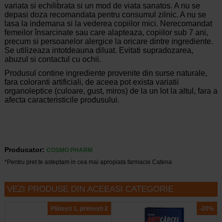
variata si echilibrata si un mod de viata sanatos. A nu se
depasi doza recomandata pentru consumul zilnic. A nu se
lasa la indemana si la vederea copiilor mici. Nerecomandat
femeilor însarcinate sau care alapteaza, copiilor sub 7 ani,
precum si persoanelor alergice la oricare dintre ingrediente.
Se utilizeaza intotdeauna diluat. Evitati supradozarea,
abuzul si contactul cu ochii.
Produsul contine ingrediente provenite din surse naturale,
fara coloranti artificiali, de aceea pot exista variatii
organoleptice (culoare, gust, miros) de la un lot la altul, fara a
afecta caracteristicile produsului.
Producator:
COSMO PHARM
*Pentru pret te asteptam in cea mai apropiata farmacie Catena
VEZI PRODUSE DIN ACEEASI CATEGORIE
Plătești 1, primești 2
-20%