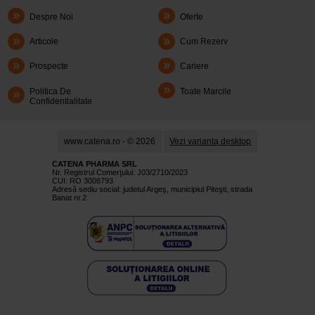
Despre Noi
Oferte
Articole
Cum Rezerv
Prospecte
Cariere
Politica De
Toate Marcile
Confidentialitate
www.catena.ro - © 2026
Vezi varianta desktop
CATENA PHARMA SRL
Nr. Registrul Comerţului: J03/2710/2023
CUI: RO 3008793
Adresă sediu social: judetul Argeş, municipiul Piteşti, strada
Banat nr.2