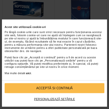
Acest site utilizează cookie-uri
Septosol cu albastru de
Anticarcel, 56 comprimate,
Pe lângă cookie-urile care sunt strict necesare pentru funcționarea acestui
metilen, 20 comprimate de…
Zdrovit
site web, folosim cookie-uri care ne ajută să înțelegem cum se navighează
pe site-ul nostru și ajută la îmbunătățirea modului în care funcționează site-
ul, de exemplu, făcând rezultatele să fie mai exacte în cazul căutărilor,
pentru a măsura performanța site-ului nostru. Partenerii noștri folosesc
Septosol cu albastru de metilen
Magneziul si vitamina B6 contribuie
instrumente de urmărire pentru a oferi publicitate personalizată pe baza
este un supliment alimentar cu
la reducerea oboselii si extenuarii,
obiceiurilor dvs. de navigare.
albastru de metilen ce contribuie…
la metabolismul energetic normal…
Puteți face clic pe „Acceptă si continuă” pentru a fi de acord cu aceste
utilizări sau puteți face clic pe „Personalizează setările” pentru a vă
configura opțiunile. Vă puteți modifica preferințele și, în special, vă puteți
retrage consimțământul pe site-ul nostru în orice moment.
-25% Preț întreg:
57.50 Lei
Mai multe detalii
aici
.
Plătești 2, primești 3
Preț redus: 43.13 Lei
ACCEPTĂ SI CONTINUĂ
PERSONALIZEAZĂ SETĂRILE