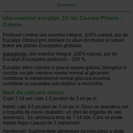
Descriere
Ulei esential eucalipt, 10 ml, Cosmo Pharm -
Catena
Produsul contine ulei esential integral, 100% natural, pur de
Eucalipt. Obtinut prin distilare cu aburi din frunze si ramuri
tinere ale plantei
Eucalyptus globulus
.
Ingrediente:
ulei esential integral, 100% natural, pur de
Eucalipt (
Eucalyptus globulus
) – 100 %.
Eucalipt: efect calmant si placut asupra gatului, faringelui si
corzilor vocale; mentine nivelul normal al glicemiei;
contribuie la metabolismul normal glucoza-insulina;
contribuie la sanatatea articulatiilor si muschilor.
Mod de utilizare intern:
Copii 7-14 ani: cate 1-2 picaturi de 3 ori pe zi.
Adulti: cate 3-5 picaturi de 3 ori pe zi. Doza se amesteca intr-
o lingurita de miere (diabetici: un sfert de lingurita de ulei
alimentar). Se utilizeaza timp de 7-14 zile. Cura se poate
repeta dupa o pauza de 2 saptamani.
Atentionari: Suplimentele alimentare nu inlocuiesc o dieta