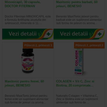
Minoxicapil, 30 capsule,
Maxitonic pentru barbati, 60
DOCTOR FITERMAN
jeleuri, BENESIO
Doctor Fiterman MINOXICAPIL este
Benesio MaxiTonic jeleuri pentru
o formula fortifianta alcatuita din
barbati este un supliment alimentar
aminoacizi, minerale si 11…
sub forma de jeleuri cu aroma…
Plătești 2, primești 3
Plătești 2, primești 3
Maxitonic pentru femei, 60
COLAGEN + Vit C, Zinc si
jeleuri, BENESIO
Biotina, 20 comprimate…
Benesio MaxiTonic jeleuri pentru
Naturalis Colagen + Vitamina C,
femei este un supliment alimentar
Zinc si Biotina este un supliment
sub forma de jeleuri cu aroma…
alimentar sub forma de…