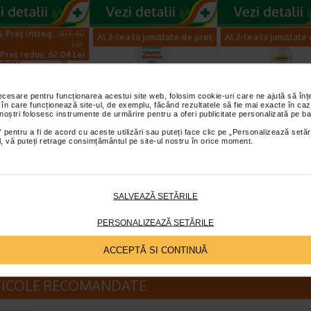
 Preț întreg:
103,40
Al 2-lea la jumătate de preț
Al 2-lea la jumătate
Lei
Preț redus: 62.04 Lei
necesare pentru funcționarea acestui site web, folosim cookie-uri care ne ajută să î
 în care funcționează site-ul, de exemplu, făcând rezultatele să fie mai exacte în caz
 noștri folosesc instrumente de urmărire pentru a oferi publicitate personalizată pe ba
 pentru a fi de acord cu aceste utilizări sau puteți face clic pe „Personalizează setăr
+ Fiole cu ser
Crema eritem fesier
Spray pudra
ial, vă puteți retrage consimțământul pe site-ul nostru în orice moment.
ntrat antirid,
Pasta all’Acqua, 100
protector, 150 m
2 ml…
ml, VITAMIN…
VITAMIN DERMI
l H3 Derma+ Fiole cu
Emulsie absorbanta, calmanta si
Recomandat in cazul
ntrat Antirid 6%
protectoare care contine 10%
transpiratiei excesive si a
SALVEAZĂ SETĂRILE
Filler reprezinta o…
oxid de zinc. Beneficii: Protectie…
mirosurilor neplacute, c
PERSONALIZEAZĂ SETĂRILE
ACCEPTĂ SI CONTINUĂ
TICOLE RECOMANDATE