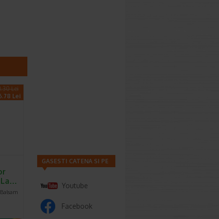
1.30 Lei
6.78 Lei
GASESTI CATENA SI PE
or
, La…
Youtube
 Balsam
Facebook