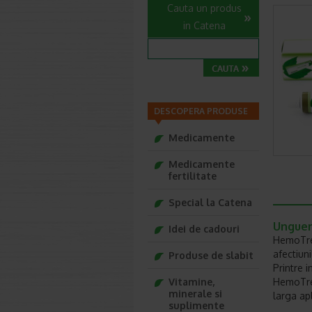
Cauta un produs
in Catena
DESCOPERA PRODUSE
Medicamente
Medicamente
fertilitate
Special la Catena
Unguen
Idei de cadouri
HemoTrea
afectiun
Produse de slabit
Printre 
Vitamine,
HemoTrea
minerale si
larga apl
suplimente