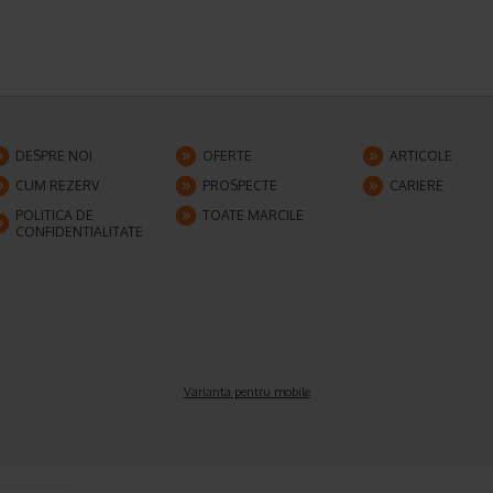
DESPRE NOI
OFERTE
ARTICOLE
CUM REZERV
PROSPECTE
CARIERE
POLITICA DE
TOATE MARCILE
CONFIDENTIALITATE
Varianta pentru mobile