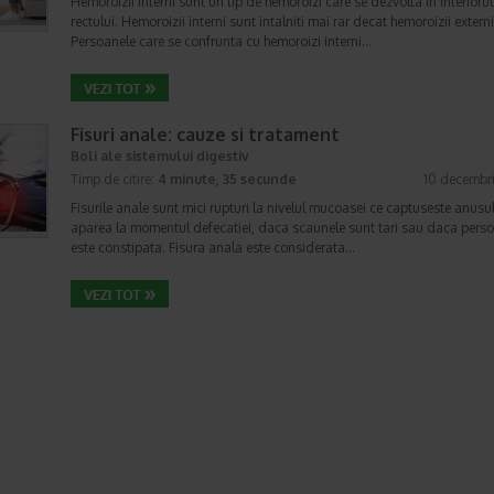
Hemoroizii interni sunt un tip de hemoroizi care se dezvolta in interiorul
rectului. Hemoroizii interni sunt intalniti mai rar decat hemoroizii externi
Persoanele care se confrunta cu hemoroizi interni…
Fisuri anale: cauze si tratament
Boli ale sistemului digestiv
Timp de citire:
4 minute, 35 secunde
10 decembr
Fisurile anale sunt mici rupturi la nivelul mucoasei ce captuseste anusul
aparea la momentul defecatiei, daca scaunele sunt tari sau daca pers
este constipata. Fisura anala este considerata…