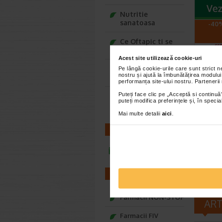
Nutritie
sanatoasa
-40%
Ce Oftapic ti se
potriveste
Acest site utilizează cookie-uri
Adora – Adorabili
Pe lângă cookie-urile care sunt strict 
nostru și ajută la îmbunătățirea modului
din prima clipa
performanța site-ului nostru. Partenerii
Puteți face clic pe „Acceptă si continuă”
Seturi cadou
Derma
puteți modifica preferințele și, în spec
Baylis&Harding
conce
Mai multe detalii
aici
.
10 x 
Gerovita
CONTACT
ser Conce
Hyaluron 
infoline@catena.ro
FARMACII
Farmacii NON-STOP
AR
Farmacii FIV