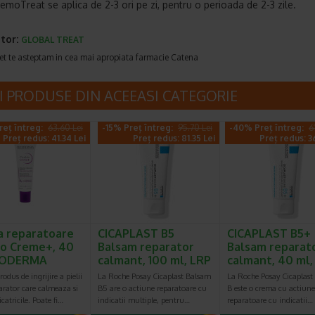
moTreat se aplica de 2-3 ori pe zi, pentru o perioada de 2-3 zile.
tor:
GLOBAL TREAT
et te asteptam in cea mai apropiata farmacie Catena
I PRODUSE DIN ACEEASI CATEGORIE
reț întreg:
63.60 Lei
-15% Preț întreg:
95.70 Lei
-40% Preț întreg:
6
Preț redus: 41.34 Lei
Preț redus: 81.35 Lei
Preț redus: 3
 reparatoare
CICAPLAST B5
CICAPLAST B5+
io Creme+, 40
Balsam reparator
Balsam reparat
BIODERMA
calmant, 100 ml, LRP
calmant, 40 ml
odus de ingrijire a pielii
La Roche Posay Cicaplast Balsam
La Roche Posay Cicaplast
arator care calmeaza si
B5 are o actiune reparatoare cu
B este o crema cu actiune
catricile. Poate fi…
indicatii multiple, pentru…
reparatoare cu indicatii…