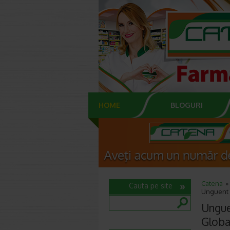
HOME
BLOGURI
Catena
Cauta pe site
Unguent 
Ungue
Globa