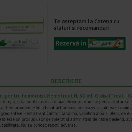
Te asteptam la Catena cu
sfaturi si recomandari
DESCRIERE
t pentru hemoroizi, Hemotreat H, 50 ml, GlobalTreat - 
t reprezinta unul dintre cele mai eficiente produse pentru tratarea
ilor hemoroidale. HemoTreat actioneaza neinvaziv si calmeaza rapid 
ingredientele HemoTreat camfor, lanolina, vaselina alba si uleiul de eu
t este un produs usor de tolerat si administrat de catre pacienti, av
icabilitate. Nu se cunosc reactii adverse.