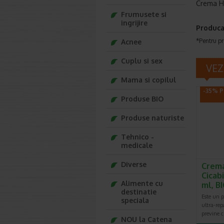
Crema He
Frumusete si
ingrijire
Produca
*Pentru pr
Acnee
Cuplu si sex
VEZ
Mama si copilul
-35% P
Produse BIO
Produse naturiste
Tehnico -
medicale
Diverse
Crema
Cicab
Alimente cu
ml, 
destinatie
Este un pr
speciala
ultra-rep
previne ci
NOU la Catena