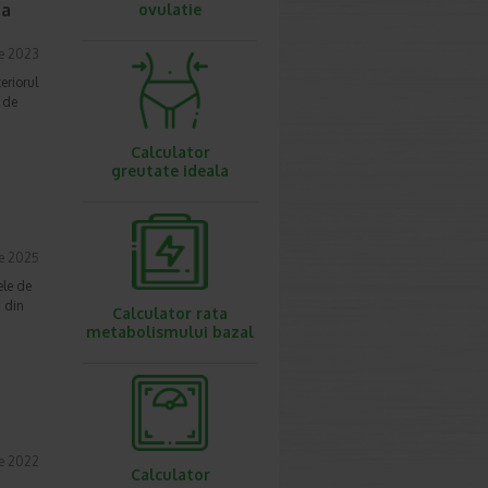
za
ovulatie
ie 2023
eriorul
 de
Calculator
greutate ideala
ie 2025
ele de
i din
Calculator rata
metabolismului bazal
ie 2022
Calculator