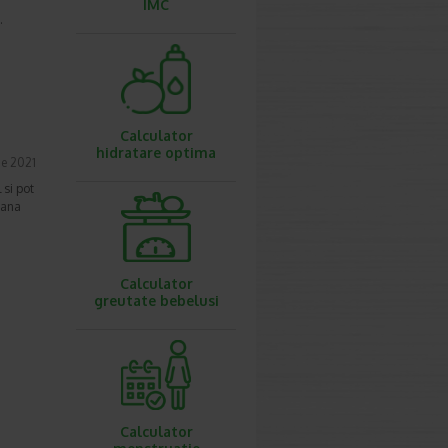
IMC
.
Calculator
hidratare optima
ie 2021
 si pot
oana
Calculator
greutate bebelusi
Calculator