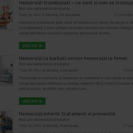
Hemoroizi trombozati – ce sunt si cum se tratea
Boli ale sistemului circulator
Timp de citire:
5 minute, 24 secunde
17 octombr
Hemoroizii trombozati apar cand se formeaza un cheag de sange in int
unui hemoroid, o vena umflata la nivelul anusului sau rectului. Cheagul
sange blocheaza circulatia sangvina, provocand durere…
Hemoroizi la barbati versus hemoroizi la femei
Boli ale sistemului circulator
Timp de citire:
6 minute, 2 secunde
4 iun
Persoanele se confrunta cu hemoroizi in momentul in care venele si vas
sange din partea inferioara a rectului, respectiv de la nivelul anusului s
jurul acestuia, se umfla, irita, situatie care…
Hemoroizi interni: tratament si preventie
Boli ale sistemului circulator
Timp de citire:
6 minute, 9 secunde
27 iul