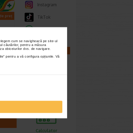
Instagram
 de preț
TikTok
Whatsapp
nțelegem cum se navighează pe site-ul
ul căutărilor, pentru a măsura
za obiceiurilor dvs. de navigare.
CALCULATOARE
ile” pentru a vă configura opțiunile. Vă
l,
NA
Calculator
auzate…
sarcina
Calculator