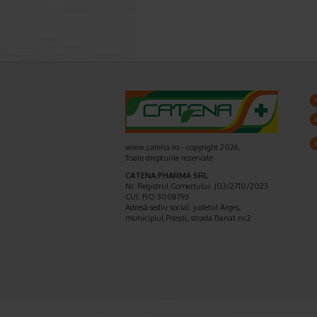
www.catena.ro - copyright 2026,
Toate drepturile rezervate
CATENA PHARMA SRL
Nr. Registrul Comerţului: J03/2710/2023
CUI: RO 3008793
Adresă sediu social: judetul Argeş,
municipiul Piteşti, strada Banat nr.2