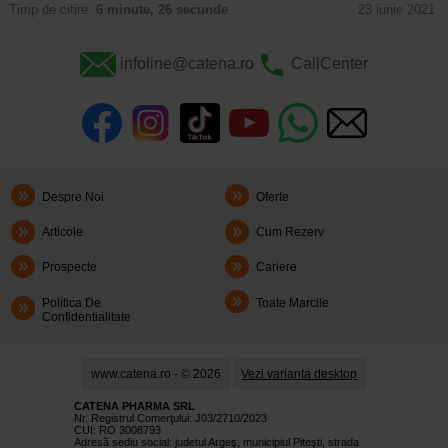
Timp de citire:
6 minute, 26 secunde
23 iunie 2021
infoline@catena.ro
CallCenter
Despre Noi
Oferte
Articole
Cum Rezerv
Prospecte
Cariere
Politica De
Toate Marcile
Confidentialitate
www.catena.ro - © 2026
Vezi varianta desktop
CATENA PHARMA SRL
Nr. Registrul Comerţului: J03/2710/2023
CUI: RO 3008793
Adresă sediu social: judetul Argeş, municipiul Piteşti, strada