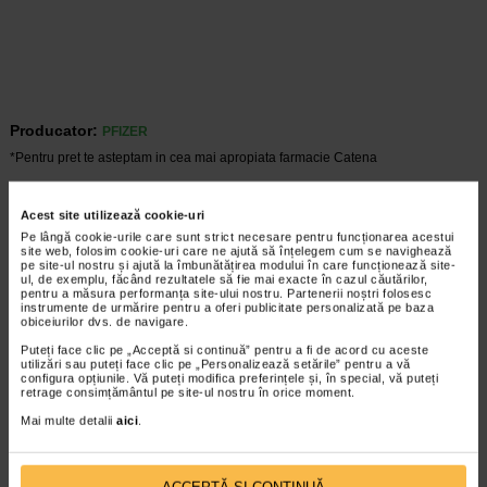
Producator:
PFIZER
*Pentru pret te asteptam in cea mai apropiata farmacie Catena
ARTICOLE RECOMANDATE
Acest site utilizează cookie-uri
Aspergiloza: cauze, simptome, diagnostic si
Pe lângă cookie-urile care sunt strict necesare pentru funcționarea acestui
site web, folosim cookie-uri care ne ajută să înțelegem cum se navighează
optiuni de tratament
pe site-ul nostru și ajută la îmbunătățirea modului în care funcționează site-
Boli infectioase
ul, de exemplu, făcând rezultatele să fie mai exacte în cazul căutărilor,
pentru a măsura performanța site-ului nostru. Partenerii noștri folosesc
Aspergiloza reprezinta un grup de infectii
instrumente de urmărire pentru a oferi publicitate personalizată pe baza
care apar in urma inhalarii sporilor unei
obiceiurilor dvs. de navigare.
ciuperci numite Aspergillus. Cei mai
Puteți face clic pe „Acceptă si continuă” pentru a fi de acord cu aceste
predispusi la aceste infectii sunt cei cu boli
utilizări sau puteți face clic pe „Personalizează setările” pentru a vă
pulmonare cronice sau cu sistem…
configura opțiunile. Vă puteți modifica preferințele și, în special, vă puteți
retrage consimțământul pe site-ul nostru în orice moment.
Timp de citire:
6 minute, 16 secunde
16 mai 2025
Mai multe detalii
aici
.
Tipuri de candidoza si simptome asociate
Boli ginecologice
Sub termenul generic de „candidoza” sunt