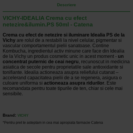
Descriere
VICHY-IDEALIA Crema cu efect
netezire&ilumin.PS 50ml - Catena
Crema cu efect de netezire si iluminare Idealia PS de la
Vichy
are rolul de a restabili la nivel celular, pigmentar si
vascular comportamentul pielii sanatoase. Contine
Kombucha, ingredientul activ minune care face din Idealia
de la Vichy un produs cosmetic unic in acest moment -
un
concentrat puternic de ceai negru
, recunoscut in medicina
asiatica de secole pentru proprietatile sale antioxidante si
tonifiante. Idealia actioneaza asupra reliefului cutanat –
accelerand capacitatea pielii de a se regenera, asigura o
culoare uniforma si
actioneaza asupra ridurilor
. Este
recomandata pentru toate tipurile de ten, chiar si cele mai
sensibile.
Brand:
VICHY
*Pentru pret te asteptam in cea mai apropiata farmacie Catena