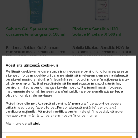
Sebium Gel Spumant pentru
Bioderma Sensibio H2O
curatarea tenului gras X 500 ml
Solutie Micelara X 500 ml
Bioderma Sebium Gel Spumant
Solutia Micelara Sensibio H2O de
este solutia ideala pentru curatarea
la Bioderma este recomandata atat
tenului gras. Formula sa…
pentru demachierea tenului cat si…
Acest site utilizează cookie-uri
Pe lângă cookie-urile care sunt strict necesare pentru funcționarea acestui
site web, folosim cookie-uri care ne ajută să înțelegem cum se navighează
pe site-ul nostru și ajută la îmbunătățirea modului în care funcționează site-
-40% Preț întreg:
77.90 Lei
-40% Preț întreg:
78.20 Lei
ul, de exemplu, făcând rezultatele să fie mai exacte în cazul căutărilor,
Preț redus: 46.74 Lei
Preț redus: 46.92 Lei
pentru a măsura performanța site-ului nostru. Partenerii noștri folosesc
instrumente de urmărire pentru a oferi publicitate personalizată pe baza
obiceiurilor dvs. de navigare.
Puteți face clic pe „Acceptă si continuă” pentru a fi de acord cu aceste
utilizări sau puteți face clic pe „Personalizează setările” pentru a vă
configura opțiunile. Vă puteți modifica preferințele și, în special, vă puteți
retrage consimțământul pe site-ul nostru în orice moment.
Mai multe detalii
aici
.
Gerovital H3 Evolution fiole cu
GH3 Derma+ Crema antirid si
acid hialuronic X 10 fiole
fermitate, 50 ml, Gerovital