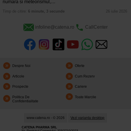
numara si meteorismul,…
Timp de citire:
6 minute, 3 secunde
26 iulie 2026
infoline@catena.ro
CallCenter
Despre Noi
Oferte
Articole
Cum Rezerv
Prospecte
Cariere
Politica De
Toate Marcile
Confidentialitate
www.catena.ro - © 2026
Vezi varianta desktop
CATENA PHARMA SRL
Nr. Registrul Comerţului: J03/2710/2023