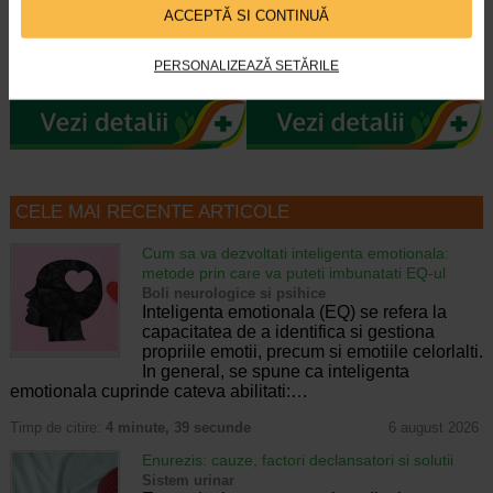
ACCEPTĂ SI CONTINUĂ
Fiolele cu acid hialuronic Gerovital
Crema este dezvoltata pentru
H3 Evolution de la Farmec SA au
intretinerea tenurilor ridate, lipsite
PERSONALIZEAZĂ SETĂRILE
efecte intens hidratante si de…
de fermitate, tinere sau mature si…
CELE MAI RECENTE ARTICOLE
Cum sa va dezvoltati inteligenta emotionala:
metode prin care va puteti imbunatati EQ-ul
Boli neurologice si psihice
Inteligenta emotionala (EQ) se refera la
capacitatea de a identifica si gestiona
propriile emotii, precum si emotiile celorlalti.
In general, se spune ca inteligenta
emotionala cuprinde cateva abilitati:…
Timp de citire:
4 minute, 39 secunde
6 august 2026
Enurezis: cauze, factori declansatori si solutii
Sistem urinar