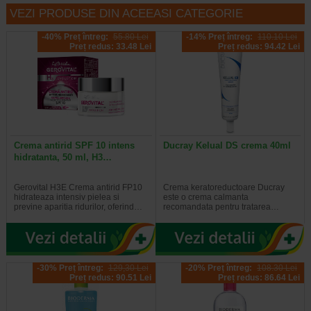
VEZI PRODUSE DIN ACEEASI CATEGORIE
-40% Preț întreg:
55.80 Lei
-14% Preț întreg:
110.10 Lei
Preț redus: 33.48 Lei
Preț redus: 94.42 Lei
Crema antirid SPF 10 intens
Ducray Kelual DS crema 40ml
hidratanta, 50 ml, H3…
Gerovital H3E Crema antirid FP10
Crema keratoreductoare Ducray
hidrateaza intensiv pielea si
este o crema calmanta
previne aparitia ridurilor, oferind…
recomandata pentru tratarea…
-30% Preț întreg:
129,30 Lei
-20% Preț întreg:
108.30 Lei
Preț redus: 90.51 Lei
Preț redus: 86.64 Lei