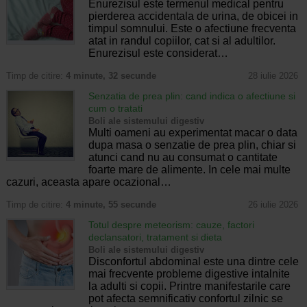
Enurezisul este termenul medical pentru
pierderea accidentala de urina, de obicei in
timpul somnului. Este o afectiune frecventa
atat in randul copiilor, cat si al adultilor.
Enurezisul este considerat…
Timp de citire:
4 minute, 32 secunde
28 iulie 2026
Senzatia de prea plin: cand indica o afectiune si
cum o tratati
Boli ale sistemului digestiv
Multi oameni au experimentat macar o data
dupa masa o senzatie de prea plin, chiar si
atunci cand nu au consumat o cantitate
foarte mare de alimente. In cele mai multe
cazuri, aceasta apare ocazional…
Timp de citire:
4 minute, 55 secunde
26 iulie 2026
Totul despre meteorism: cauze, factori
declansatori, tratament si dieta
Boli ale sistemului digestiv
Disconfortul abdominal este una dintre cele
mai frecvente probleme digestive intalnite
la adulti si copii. Printre manifestarile care
pot afecta semnificativ confortul zilnic se