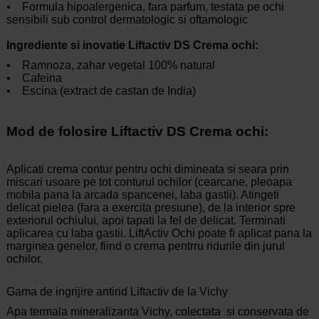
• Formula hipoalergenica, fara parfum, testata pe ochi
sensibili sub control dermatologic si oftamologic
Ingrediente si inovatie Liftactiv DS Crema ochi:
• Ramnoza, zahar vegetal 100% natural
• Cafeina
• Escina (extract de castan de India)
Mod de folosire Liftactiv DS Crema ochi:
Aplicati crema contur pentru ochi dimineata si seara prin
miscari usoare pe tot conturul ochilor (cearcane, pleoapa
mobila pana la arcada spancenei, laba gastii). Atingeti
delicat pielea (fara a exercita presiune), de la interior spre
exteriorul ochiului, apoi tapati la fel de delicat. Terminati
aplicarea cu laba gastii. LiftActiv Ochi poate fi aplicat pana la
marginea genelor, fiind o crema pentrru ridurile din jurul
ochilor.
Gama de ingrijire antirid Liftactiv de la Vichy
Apa termala mineralizanta Vichy, colectata si conservata de