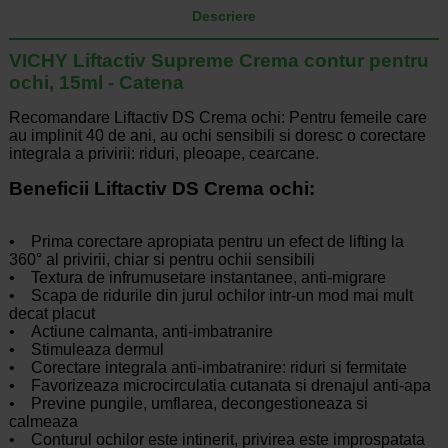
Descriere
VICHY Liftactiv Supreme Crema contur pentru
ochi, 15ml - Catena
Recomandare Liftactiv DS Crema ochi: Pentru femeile care
au implinit 40 de ani, au ochi sensibili si doresc o corectare
integrala a privirii: riduri, pleoape, cearcane.
Beneficii Liftactiv DS Crema ochi:
• Prima corectare apropiata pentru un efect de lifting la
360° al privirii, chiar si pentru ochii sensibili
• Textura de infrumusetare instantanee, anti-migrare
• Scapa de ridurile din jurul ochilor intr-un mod mai mult
decat placut
• Actiune calmanta, anti-imbatranire
• Stimuleaza dermul
• Corectare integrala anti-imbatranire: riduri si fermitate
• Favorizeaza microcirculatia cutanata si drenajul anti-apa
• Previne pungile, umflarea, decongestioneaza si
calmeaza
• Conturul ochilor este intinerit, privirea este improspatata