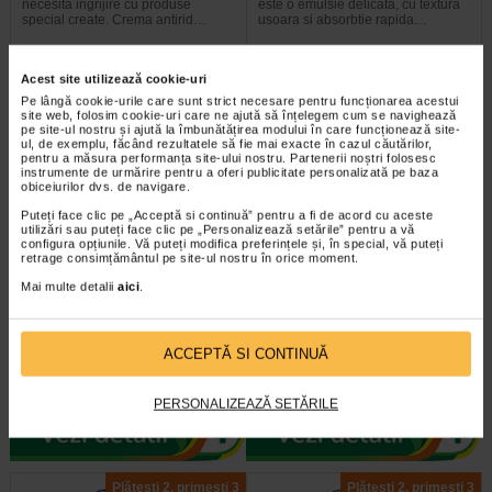
necesita ingrijire cu produse
este o emulsie delicata, cu textura
special create. Crema antirid…
usoara si absorbtie rapida…
Acest site utilizează cookie-uri
Pe lângă cookie-urile care sunt strict necesare pentru funcționarea acestui
site web, folosim cookie-uri care ne ajută să înțelegem cum se navighează
pe site-ul nostru și ajută la îmbunătățirea modului în care funcționează site-
ul, de exemplu, făcând rezultatele să fie mai exacte în cazul căutărilor,
pentru a măsura performanța site-ului nostru. Partenerii noștri folosesc
instrumente de urmărire pentru a oferi publicitate personalizată pe baza
obiceiurilor dvs. de navigare.
Puteți face clic pe „Acceptă si continuă” pentru a fi de acord cu aceste
utilizări sau puteți face clic pe „Personalizează setările” pentru a vă
configura opțiunile. Vă puteți modifica preferințele și, în special, vă puteți
retrage consimțământul pe site-ul nostru în orice moment.
DIFESA Crema pentru conturul
HYDROTENSEUR Crema
Mai multe detalii
aici
.
ochilor, 15 ml, RILASTIL
antirid restructuranta pentru…
ACCEPTĂ SI CONTINUĂ
Produs dermatocosmetic special
Crema concentrata, restructuranta,
formulat pentru pielea sensibila,
ce reduce ridurile, pungile de sub
reactiva si predispusa la alergii…
ochi si cearcanele. Formula sa…
PERSONALIZEAZĂ SETĂRILE
Plătești 2, primești 3
Plătești 2, primești 3