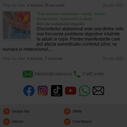
Timp de citire:
4 minute, 55 secunde
26 iulie 2026
Totul despre meteorism: cauze, factori
declansatori, tratament si dieta
Boli ale sistemului digestiv
Disconfortul abdominal este una dintre cele
mai frecvente probleme digestive intalnite
la adulti si copii. Printre manifestarile care
pot afecta semnificativ confortul zilnic se
numara si meteorismul,…
Timp de citire:
6 minute, 7 secunde
26 iulie 2026
infoline@catena.ro
CallCenter
Despre Noi
Oferte
Articole
Cum Rezerv