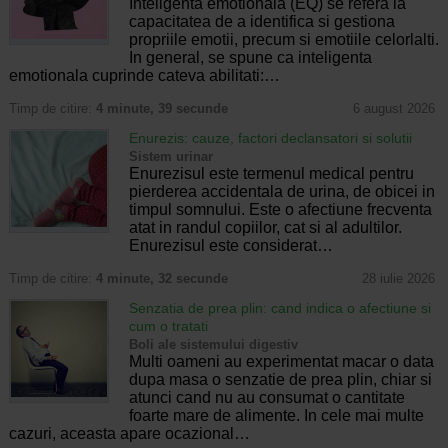
Inteligenta emotionala (EQ) se refera la
capacitatea de a identifica si gestiona
propriile emotii, precum si emotiile celorlalti.
In general, se spune ca inteligenta
emotionala cuprinde cateva abilitati:…
Timp de citire:
4 minute, 39 secunde
6 august 2026
Enurezis: cauze, factori declansatori si solutii
Sistem urinar
Enurezisul este termenul medical pentru
pierderea accidentala de urina, de obicei in
timpul somnului. Este o afectiune frecventa
atat in randul copiilor, cat si al adultilor.
Enurezisul este considerat…
Timp de citire:
4 minute, 32 secunde
28 iulie 2026
Senzatia de prea plin: cand indica o afectiune si
cum o tratati
Boli ale sistemului digestiv
Multi oameni au experimentat macar o data
dupa masa o senzatie de prea plin, chiar si
atunci cand nu au consumat o cantitate
foarte mare de alimente. In cele mai multe
cazuri, aceasta apare ocazional…