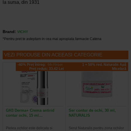
la sursa, din 1931
Brand:
VICHY
*Pentru pret te asteptam in cea mai apropiata farmacie Catena
VEZI PRODUSE DIN ACEEASI CATEGORIE
-40% Preț întreg:
55,70 Lei
1 + 50% red. Naturalis Apă
Preț redus: 33.42 Lei
Micelară
GH3 Derma+ Crema antirid
Ser contur de ochi, 30 ml,
contur ochi, 15 ml…
NATURALIS
Pielea ochilor este delicata si
Serul Naturalis pentru zona ochilor