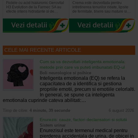
Fiolele cu acid hialuronic Gerovital
Crema este dezvoltata pentru
H3 Evolution de la Farmec SA au
intretinerea tenurilor ridate, lipsite
efecte intens hidratante si de…
de fermitate, tinere sau mature si…
CELE MAI RECENTE ARTICOLE
Cum sa va dezvoltati inteligenta emotionala:
metode prin care va puteti imbunatati EQ-ul
Boli neurologice si psihice
Inteligenta emotionala (EQ) se refera la
capacitatea de a identifica si gestiona
propriile emotii, precum si emotiile celorlalti.
In general, se spune ca inteligenta
emotionala cuprinde cateva abilitati:…
Timp de citire:
4 minute, 39 secunde
6 august 2026
Enurezis: cauze, factori declansatori si solutii
Sistem urinar
Enurezisul este termenul medical pentru
pierderea accidentala de urina, de obicei in