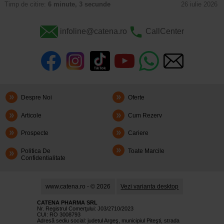
Timp de citire:
6 minute, 3 secunde
26 iulie 2026
infoline@catena.ro
CallCenter
Despre Noi
Oferte
Articole
Cum Rezerv
Prospecte
Cariere
Politica De
Toate Marcile
Confidentialitate
www.catena.ro - © 2026
Vezi varianta desktop
CATENA PHARMA SRL
Nr. Registrul Comerţului: J03/2710/2023
CUI: RO 3008793
Adresă sediu social: judetul Argeş, municipiul Piteşti, strada