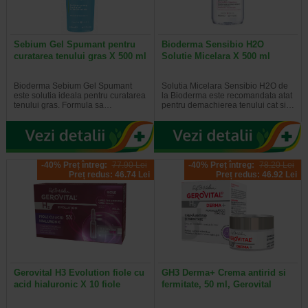
Sebium Gel Spumant pentru
Bioderma Sensibio H2O
curatarea tenului gras X 500 ml
Solutie Micelara X 500 ml
Bioderma Sebium Gel Spumant
Solutia Micelara Sensibio H2O de
este solutia ideala pentru curatarea
la Bioderma este recomandata atat
tenului gras. Formula sa…
pentru demachierea tenului cat si…
-40% Preț întreg:
77.90 Lei
-40% Preț întreg:
78.20 Lei
Preț redus: 46.74 Lei
Preț redus: 46.92 Lei
Gerovital H3 Evolution fiole cu
GH3 Derma+ Crema antirid si
acid hialuronic X 10 fiole
fermitate, 50 ml, Gerovital