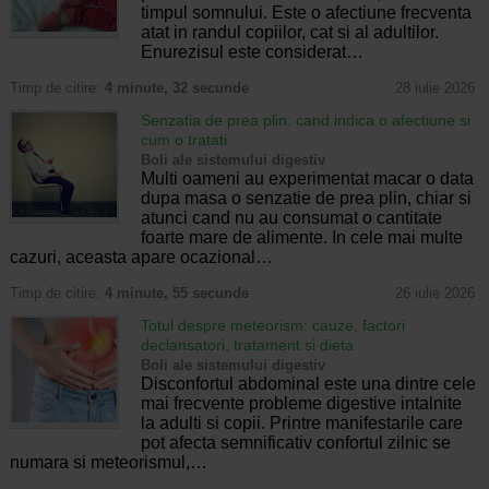
timpul somnului. Este o afectiune frecventa
atat in randul copiilor, cat si al adultilor.
Enurezisul este considerat…
Timp de citire:
4 minute, 32 secunde
28 iulie 2026
Senzatia de prea plin: cand indica o afectiune si
cum o tratati
Boli ale sistemului digestiv
Multi oameni au experimentat macar o data
dupa masa o senzatie de prea plin, chiar si
atunci cand nu au consumat o cantitate
foarte mare de alimente. In cele mai multe
cazuri, aceasta apare ocazional…
Timp de citire:
4 minute, 55 secunde
26 iulie 2026
Totul despre meteorism: cauze, factori
declansatori, tratament si dieta
Boli ale sistemului digestiv
Disconfortul abdominal este una dintre cele
mai frecvente probleme digestive intalnite
la adulti si copii. Printre manifestarile care
pot afecta semnificativ confortul zilnic se
numara si meteorismul,…