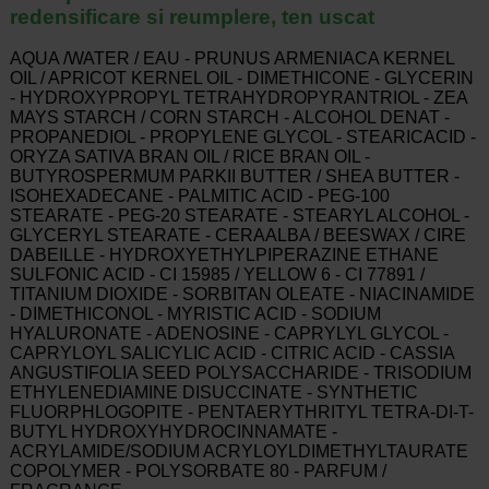
redensificare si reumplere, ten uscat
AQUA /WATER / EAU - PRUNUS ARMENIACA KERNEL
OIL / APRICOT KERNEL OIL - DIMETHICONE - GLYCERIN
- HYDROXYPROPYL TETRAHYDROPYRANTRIOL - ZEA
MAYS STARCH / CORN STARCH - ALCOHOL DENAT -
PROPANEDIOL - PROPYLENE GLYCOL - STEARICACID -
ORYZA SATIVA BRAN OIL / RICE BRAN OIL -
BUTYROSPERMUM PARKII BUTTER / SHEA BUTTER -
ISOHEXADECANE - PALMITIC ACID - PEG-100
STEARATE - PEG-20 STEARATE - STEARYL ALCOHOL -
GLYCERYL STEARATE - CERAALBA / BEESWAX / CIRE
DABEILLE - HYDROXYETHYLPIPERAZINE ETHANE
SULFONIC ACID - CI 15985 / YELLOW 6 - CI 77891 /
TITANIUM DIOXIDE - SORBITAN OLEATE - NIACINAMIDE
- DIMETHICONOL - MYRISTIC ACID - SODIUM
HYALURONATE - ADENOSINE - CAPRYLYL GLYCOL -
CAPRYLOYL SALICYLIC ACID - CITRIC ACID - CASSIA
ANGUSTIFOLIA SEED POLYSACCHARIDE - TRISODIUM
ETHYLENEDIAMINE DISUCCINATE - SYNTHETIC
FLUORPHLOGOPITE - PENTAERYTHRITYL TETRA-DI-T-
BUTYL HYDROXYHYDROCINNAMATE -
ACRYLAMIDE/SODIUM ACRYLOYLDIMETHYLTAURATE
COPOLYMER - POLYSORBATE 80 - PARFUM /