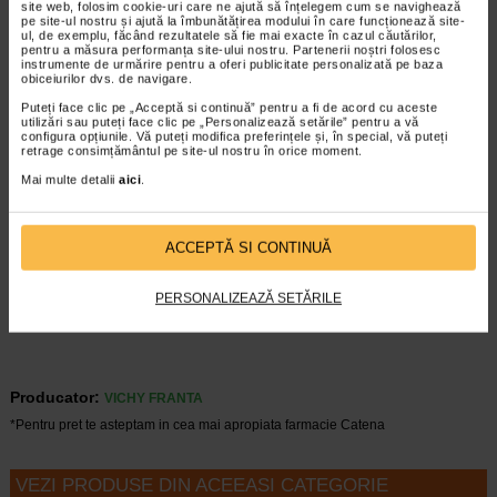
site web, folosim cookie-uri care ne ajută să înțelegem cum se navighează
METHACRYLATE CROSSPOLYMER - DISODIUM EDTA -
pe site-ul nostru și ajută la îmbunătățirea modului în care funcționează site-
HYDROXYPROPYL TETRAHYDROPYRANTRIOL -
ul, de exemplu, făcând rezultatele să fie mai exacte în cazul căutărilor,
CAPRYLYL GLYCOL - CITRIC ACID - EPERUA FALCATA
pentru a măsura performanța site-ului nostru. Partenerii noștri folosesc
instrumente de urmărire pentru a oferi publicitate personalizată pe baza
BARK EXTRACT - DEXTRIN.
obiceiurilor dvs. de navigare.
Puteți face clic pe „Acceptă si continuă” pentru a fi de acord cu aceste
Mod de utilizare Crema pentru conturul
utilizări sau puteți face clic pe „Personalizează setările” pentru a vă
configura opțiunile. Vă puteți modifica preferințele și, în special, vă puteți
buzelor si ochilor NEOVOVADIOL Peri-
retrage consimțământul pe site-ul nostru în orice moment.
Menopause
Mai multe detalii
aici
.
Aplicati in fiecare zi, pe conturul buzelor si cel al ochilor,
dimineata si seara.
ACCEPTĂ SI CONTINUĂ
PERSONALIZEAZĂ SETĂRILE
Producator:
VICHY FRANTA
*Pentru pret te asteptam in cea mai apropiata farmacie Catena
VEZI PRODUSE DIN ACEEASI CATEGORIE