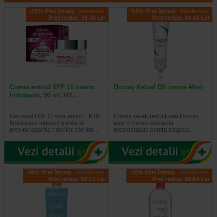
-40% Preț întreg:
55.80 Lei
-14% Preț întreg:
110.10 Lei
Preț redus: 33.48 Lei
Preț redus: 94.42 Lei
Crema antirid SPF 10 intens
Ducray Kelual DS crema 40ml
hidratanta, 50 ml, H3…
Gerovital H3E Crema antirid FP10
Crema keratoreductoare Ducray
hidrateaza intensiv pielea si
este o crema calmanta
previne aparitia ridurilor, oferind…
recomandata pentru tratarea…
-30% Preț întreg:
129,30 Lei
-20% Preț întreg:
108.30 Lei
Preț redus: 90.51 Lei
Preț redus: 86.64 Lei