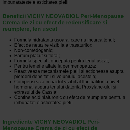
imbunatateste elasticitatea pielii.
Beneficii VICHY NEOVADIOL Peri-Menopause
Crema de zi cu efect de redensificare si
reumplere, ten uscat
Formula hidratanta usoara, care nu incarca tenul;
Efect de netezire vizibila a trasaturilor;
Non-comedogenic;
Parfum placut si floral;
Formula special conceputa pentru tenul uscat;
Pentru femeile aflate la perimenopauza;
Reactiveaza mecanismele pielii si actioneaza asupra
pierderii densitatii si volumului acesteia;
Compenseaza impactul vizibil al fluctuatilor la nivel
hormonal aspura tenului datorita Proxylane-ului si
extrasului de Cassia;
Contine acid hialuronic cu efect de reumplere pentru a
imbunatati elasticitatea pielii.
Ingrediente VICHY NEOVADIOL Peri-
Menopause Crema de zi cu efect de