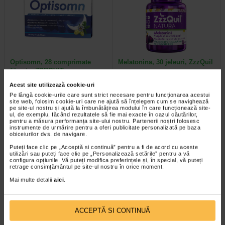
Optisomn, 28 comprimate
Melatonina, 30 jeleuri, ZzzQuil
filmate, ZDROVIT
Acest site utilizează cookie-uri
Optisomn este un supliment
Suplimente de melatonina pentru
Pe lângă cookie-urile care sunt strict necesare pentru funcționarea acestui
alimentar pentru sustinerea unui
somn, sub forma de jeleuri, cu
site web, folosim cookie-uri care ne ajută să înțelegem cum se navighează
somn linistit si odihnitor…
extracte de levantica, valeriana si…
pe site-ul nostru și ajută la îmbunătățirea modului în care funcționează site-
ul, de exemplu, făcând rezultatele să fie mai exacte în cazul căutărilor,
pentru a măsura performanța site-ului nostru. Partenerii noștri folosesc
instrumente de urmărire pentru a oferi publicitate personalizată pe baza
obiceiurilor dvs. de navigare.
Puteți face clic pe „Acceptă si continuă” pentru a fi de acord cu aceste
Plătești 2, primești 3
Plătești 2, primești 3
utilizări sau puteți face clic pe „Personalizează setările” pentru a vă
configura opțiunile. Vă puteți modifica preferințele și, în special, vă puteți
retrage consimțământul pe site-ul nostru în orice moment.
Mai multe detalii
aici
.
ACCEPTĂ SI CONTINUĂ