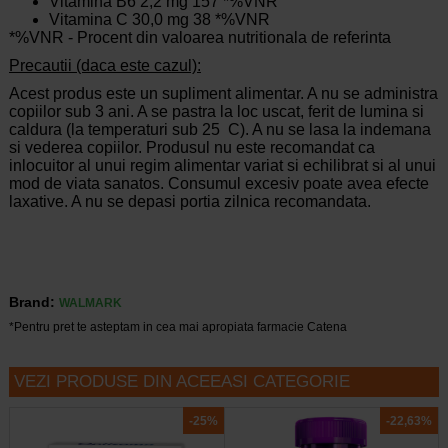
Vitamina B6 2,2 mg 157 *%VNR
Vitamina C 30,0 mg 38 *%VNR
*%VNR - Procent din valoarea nutritionala de referinta
Precautii (daca este cazul):
Acest produs este un supliment alimentar. A nu se administra
copiilor sub 3 ani. A se pastra la loc uscat, ferit de lumina si
caldura (la temperaturi sub 25 C). A nu se lasa la indemana
si vederea copiilor. Produsul nu este recomandat ca
inlocuitor al unui regim alimentar variat si echilibrat si al unui
mod de viata sanatos. Consumul excesiv poate avea efecte
laxative. A nu se depasi portia zilnica recomandata.
Brand:
WALMARK
*Pentru pret te asteptam in cea mai apropiata farmacie Catena
VEZI PRODUSE DIN ACEEASI CATEGORIE
-25%
-22,63%