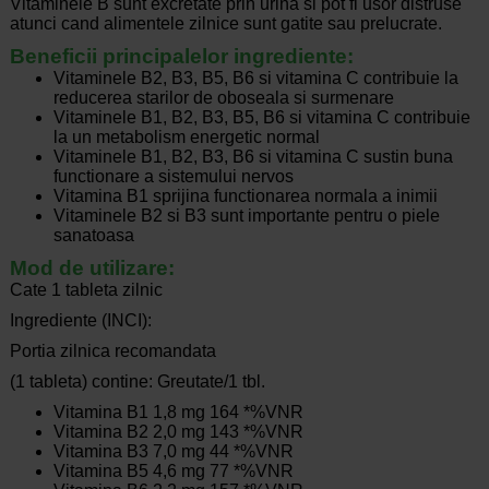
Vitaminele B sunt excretate prin urina si pot fi usor distruse
atunci cand alimentele zilnice sunt gatite sau prelucrate.
Beneficii principalelor ingrediente:
Vitaminele B2, B3, B5, B6 si vitamina C contribuie la
reducerea starilor de oboseala si surmenare
Vitaminele B1, B2, B3, B5, B6 si vitamina C contribuie
la un metabolism energetic normal
Vitaminele B1, B2, B3, B6 si vitamina C sustin buna
functionare a sistemului nervos
Vitamina B1 sprijina functionarea normala a inimii
Vitaminele B2 si B3 sunt importante pentru o piele
sanatoasa
Mod de utilizare:
Cate 1 tableta zilnic
Ingrediente (INCI):
Portia zilnica recomandata
(1 tableta) contine: Greutate/1 tbl.
Vitamina B1 1,8 mg 164 *%VNR
Vitamina B2 2,0 mg 143 *%VNR
Vitamina B3 7,0 mg 44 *%VNR
Vitamina B5 4,6 mg 77 *%VNR