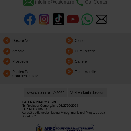
infoline@catena.ro
CallCenter
Despre Noi
Oferte
Articole
Cum Rezerv
Prospecte
Cariere
Politica De
Toate Marcile
Confidentialitate
www.catena.ro - © 2026
Vezi varianta desktop
CATENA PHARMA SRL
Nr. Registrul Comerţului: J03/2710/2023
CUI: RO 3008793
Adresă sediu social: judetul Argeş, municipiul Piteşti, strada
Banat nr.2