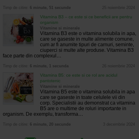
Timp de citire:
6 minute, 51 secunde
25 noiembrie 2024
Vitamina B3 – ce este si ce beneficii are pentru
organism
Vitamine si minerale
Vitamina B3 este o vitamina solubila in apa,
care se gaseste in multe alimente comune,
cum ar fi anumite tipuri de carnuri, seminte,
ciuperci si multe alte produse. Vitamina B3
face parte din complexul…
Timp de citire:
6 minute, 1 secunda
26 noiembrie 2024
Vitamina B5: ce este si ce rol are acidul
pantotenic
Vitamine si minerale
Vitamina B5 este o vitamina solubila in apa
care se gaseste in toate celulele vii din
corp. Specialistii au demonstrat ca vitamina
B5 are o multime de roluri importante in
organism. De exemplu, transforma…
Timp de citire:
6 minute, 20 secunde
3 decembrie 2024