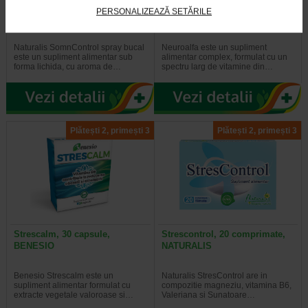
SomnControl spray bucal, 30
Neuroalfa, 20 capsule moi,
PERSONALIZEAZĂ SETĂRILE
ml, NATURALIS
BENESIO
Naturalis SomnControl spray bucal
Neuroalfa este un supliment
este un supliment alimentar sub
alimentar complex, formulat cu un
forma lichida, cu aroma de…
spectru larg de vitamine din…
Plătești 2, primești 3
Plătești 2, primești 3
Strescalm, 30 capsule,
Strescontrol, 20 comprimate,
BENESIO
NATURALIS
Benesio Strescalm este un
Naturalis StresControl are in
supliment alimentar formulat cu
compozitie magneziu, vitamina B6,
extracte vegetale valoroase si…
Valeriana si Sunatoare…