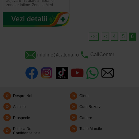
adjuvant in tratarea infectiilor
zonelor intime. Zenella Med…
<<
<
4
5
6
infoline@catena.ro
CallCenter
Despre Noi
Oferte
Articole
Cum Rezerv
Prospecte
Cariere
Politica De
Toate Marcile
Confidentialitate