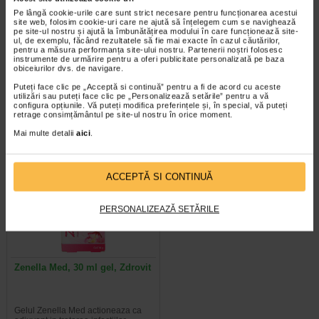
Pe lângă cookie-urile care sunt strict necesare pentru funcționarea acestui
site web, folosim cookie-uri care ne ajută să înțelegem cum se navighează
Soy-Aid impotriva
Zenella MED, 14 comprimate
pe site-ul nostru și ajută la îmbunătățirea modului în care funcționează site-
ul, de exemplu, făcând rezultatele să fie mai exacte în cazul căutărilor,
simptomelor menopauzei…
vaginale, Zdrovit
pentru a măsura performanța site-ului nostru. Partenerii noștri folosesc
instrumente de urmărire pentru a oferi publicitate personalizată pe baza
obiceiurilor dvs. de navigare.
Soy-Aid de la Sunwave Pharma
Zenella MED protejeaza sanatatea
trateaza eficient simptomele
vaginala, fiind un produs
Puteți face clic pe „Acceptă si continuă” pentru a fi de acord cu aceste
menopauzei. Izoflavonele din…
recomandat pentru calmarea…
utilizări sau puteți face clic pe „Personalizează setările” pentru a vă
configura opțiunile. Vă puteți modifica preferințele și, în special, vă puteți
retrage consimțământul pe site-ul nostru în orice moment.
Mai multe detalii
aici
.
ACCEPTĂ SI CONTINUĂ
PERSONALIZEAZĂ SETĂRILE
Zenella Med, 30 ml gel, Zdrovit
Gelul Zenella Med actioneaza ca