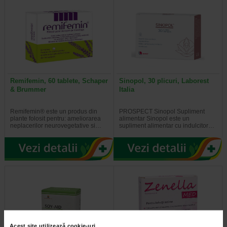
Remifemin, 60 tablete, Schaper
Sinopol, 30 plicuri, Laborest
& Brummer
Italia
Remifemin® este un produs din
PROSPECT Sinopol Supliment
plante folosit pentru: ameliorarea
alimentar Sinopol este un
neplacerilor neurovegetative si…
supliment alimentar cu indulcitor…
Acest site utilizează cookie-uri