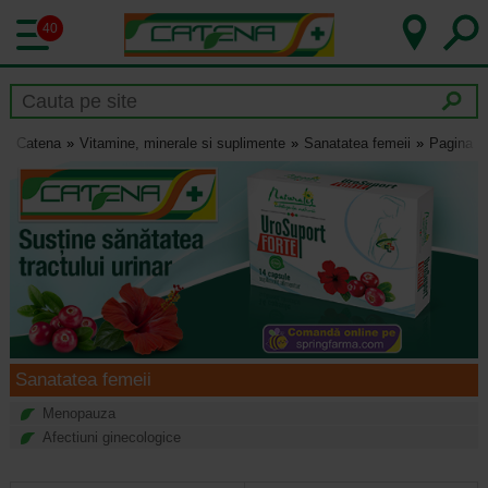
40
Catena
Vitamine, minerale si suplimente
Sanatatea femeii
Pagina 6
Sanatatea femeii
Menopauza
Afectiuni ginecologice