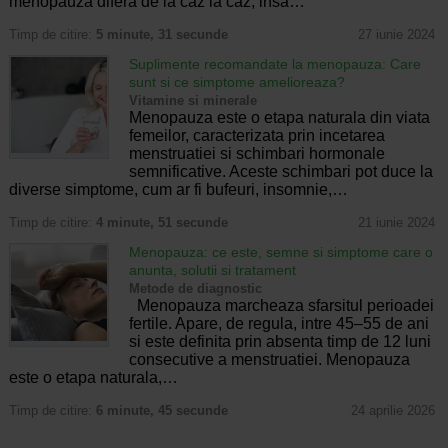
menopauza difera de la caz la caz, insa…
Timp de citire:
5 minute, 31 secunde
27 iunie 2024
Suplimente recomandate la menopauza: Care
sunt si ce simptome amelioreaza?
Vitamine si minerale
Menopauza este o etapa naturala din viata
femeilor, caracterizata prin incetarea
menstruatiei si schimbari hormonale
semnificative. Aceste schimbari pot duce la
diverse simptome, cum ar fi bufeuri, insomnie,…
Timp de citire:
4 minute, 51 secunde
21 iunie 2024
Menopauza: ce este, semne si simptome care o
anunta, solutii si tratament
Metode de diagnostic
Menopauza marcheaza sfarsitul perioadei
fertile. Apare, de regula, intre 45–55 de ani
si este definita prin absenta timp de 12 luni
consecutive a menstruatiei. Menopauza
este o etapa naturala,…
Timp de citire:
6 minute, 45 secunde
24 aprilie 2026