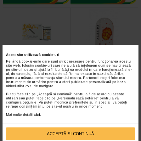
Acest site utilizează cookie-uri
Teste glicemie Gmate (25
MINUT Termometru camera
Pe lângă cookie-urile care sunt strict necesare pentru funcționarea acestui
teste/flacon x 2 flacoane) X…
site web, folosim cookie-uri care ne ajută să înțelegem cum se navighează
pe site-ul nostru și ajută la îmbunătățirea modului în care funcționează site-
ul, de exemplu, făcând rezultatele să fie mai exacte în cazul căutărilor,
pentru a măsura performanța site-ului nostru. Partenerii noștri folosesc
Solutia de control Gmate® este
Descriere: Termometrul se
instrumente de urmărire pentru a oferi publicitate personalizată pe baza
utilizata pentru a asigura
foloseste pentru masurarea
obiceiurilor dvs. de navigare.
functionarea corespunzatoare a…
temperaturii din incaperi. Lichidul…
Puteți face clic pe „Acceptă si continuă” pentru a fi de acord cu aceste
utilizări sau puteți face clic pe „Personalizează setările” pentru a vă
configura opțiunile. Vă puteți modifica preferințele și, în special, vă puteți
retrage consimțământul pe site-ul nostru în orice moment.
Mai multe detalii
aici
.
ACCEPTĂ SI CONTINUĂ