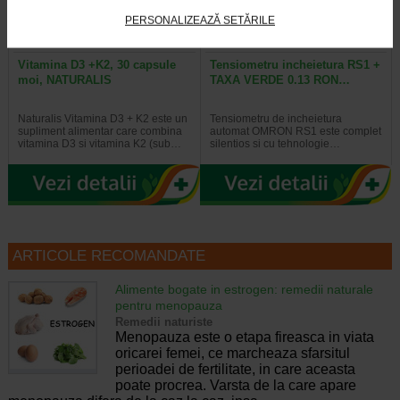
PERSONALIZEAZĂ SETĂRILE
Vitamina D3 +K2, 30 capsule
Tensiometru incheietura RS1 +
moi, NATURALIS
TAXA VERDE 0.13 RON…
Naturalis Vitamina D3 + K2 este un
Tensiometru de incheietura
supliment alimentar care combina
automat OMRON RS1 este complet
vitamina D3 si vitamina K2 (sub…
silentios si cu tehnologie…
ARTICOLE RECOMANDATE
Alimente bogate in estrogen: remedii naturale
pentru menopauza
Remedii naturiste
Menopauza este o etapa fireasca in viata
oricarei femei, ce marcheaza sfarsitul
perioadei de fertilitate, in care aceasta
poate procrea. Varsta de la care apare