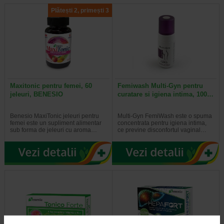
Plătești 2, primești 3
Maxitonic pentru femei, 60
Femiwash Multi-Gyn pentru
jeleuri, BENESIO
curatare si igiena intima, 100…
Benesio MaxiTonic jeleuri pentru
Multi-Gyn FemiWash este o spuma
femei este un supliment alimentar
concentrata pentru igiena intima,
sub forma de jeleuri cu aroma…
ce previne disconfortul vaginal…