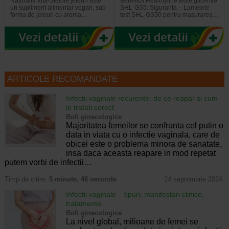
Naturalis Vita-Stelute jeleuri este
Beneficii Healthyline teste glicemie
un supliment alimentar vegan, sub
SHL-GS5: Siguranta – Lamelele
forma de jeleuri cu aroma…
test SHL-GS50 pentru masurarea…
ARTICOLE RECOMANDATE
Infectii vaginale recurente: de ce reapar si cum
le tratati corect
Boli ginecologice
Majoritatea femeilor se confrunta cel putin o
data in viata cu o infectie vaginala, care de
obicei este o problema minora de sanatate,
insa daca aceasta reapare in mod repetat
putem vorbi de infectii…
Timp de citire:
5 minute, 48 secunde
24 septembrie 2024
Infectii vaginale – tipuri, manifestari clinice,
tratamente
Boli ginecologice
La nivel global, milioane de femei se