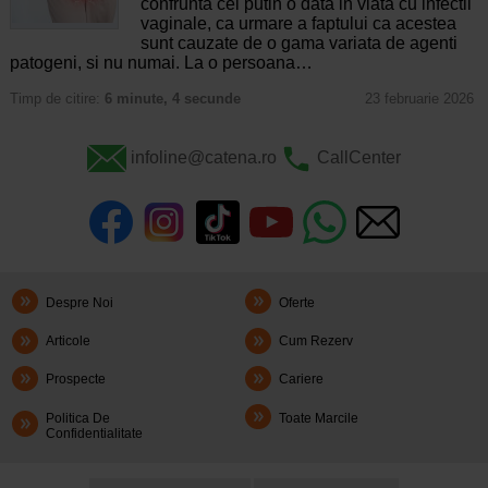
confrunta cel putin o data in viata cu infectii
vaginale, ca urmare a faptului ca acestea
sunt cauzate de o gama variata de agenti
patogeni, si nu numai. La o persoana…
Timp de citire:
6 minute, 4 secunde
23 februarie 2026
infoline@catena.ro
CallCenter
Despre Noi
Oferte
Articole
Cum Rezerv
Prospecte
Cariere
Politica De
Toate Marcile
Confidentialitate