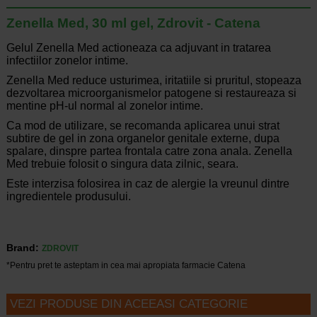
Zenella Med, 30 ml gel, Zdrovit - Catena
Gelul Zenella Med actioneaza ca adjuvant in tratarea
infectiilor zonelor intime.
Zenella Med reduce usturimea, iritatiile si pruritul, stopeaza
dezvoltarea microorganismelor patogene si restaureaza si
mentine pH-ul normal al zonelor intime.
Ca mod de utilizare, se recomanda aplicarea unui strat
subtire de gel in zona organelor genitale externe, dupa
spalare, dinspre partea frontala catre zona anala. Zenella
Med trebuie folosit o singura data zilnic, seara.
Este interzisa folosirea in caz de alergie la vreunul dintre
ingredientele produsului.
Brand:
ZDROVIT
*Pentru pret te asteptam in cea mai apropiata farmacie Catena
VEZI PRODUSE DIN ACEEASI CATEGORIE