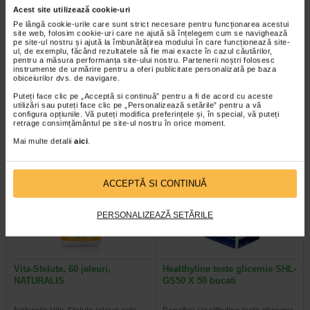
Acest site utilizează cookie-uri
Pe lângă cookie-urile care sunt strict necesare pentru funcționarea acestui
site web, folosim cookie-uri care ne ajută să înțelegem cum se navighează
Tonico Forte, 10 ml, 10
Hepafort, 30 capsule, Benesio
pe site-ul nostru și ajută la îmbunătățirea modului în care funcționează site-
flacoane, Benesio
ul, de exemplu, făcând rezultatele să fie mai exacte în cazul căutărilor,
pentru a măsura performanța site-ului nostru. Partenerii noștri folosesc
instrumente de urmărire pentru a oferi publicitate personalizată pe baza
obiceiurilor dvs. de navigare.
Tonico Forte este un supliment
Benesio Hepafort este un
alimentar fara zahar, sub forma de
supliment alimentar pe baza de
Puteți face clic pe „Acceptă si continuă” pentru a fi de acord cu aceste
flacon buvabil, ce combina patru…
extracte din plante si colina…
utilizări sau puteți face clic pe „Personalizează setările” pentru a vă
configura opțiunile. Vă puteți modifica preferințele și, în special, vă puteți
retrage consimțământul pe site-ul nostru în orice moment.
Mai multe detalii
aici
.
ACCEPTĂ SI CONTINUĂ
PERSONALIZEAZĂ SETĂRILE
Vita-Stelute, 60 jeleuri,
Healthyline teste glicemie SHL-
NATURALIS
GS50 X 50 bucati