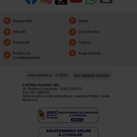
Despre Noi
Oferte
Articole
Cum Rezerv
Prospecte
Cariere
Politica De
Toate Marcile
Confidentialitate
www.catena.ro - © 2026
Vezi varianta desktop
CATENA PHARMA SRL
Nr. Registrul Comerţului: J03/2710/2023
CUI: RO 3008793
Adresă sediu social: judetul Argeş, municipiul Piteşti, strada
Banat nr.2