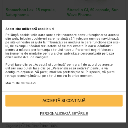
Stomachon Lax, 15 capsule,
Stresclin GI, 60 capsule, Sun
Naturpharma
Wave Pharma
Senna – contribuie la functionarea
Capsulele Stresclin GI de la Sun
Acest site utilizează cookie-uri
normala a tractului intestinal; utila
Wave Pharma va asigura o digestie
Pe lângă cookie-urile care sunt strict necesare pentru funcționarea acestui
in mentinerea functiilor…
echilibrata in conditii de stres. Au…
site web, folosim cookie-uri care ne ajută să înțelegem cum se navighează
pe site-ul nostru și ajută la îmbunătățirea modului în care funcționează site-
ul, de exemplu, făcând rezultatele să fie mai exacte în cazul căutărilor,
pentru a măsura performanța site-ului nostru. Partenerii noștri folosesc
instrumente de urmărire pentru a oferi publicitate personalizată pe baza
obiceiurilor dvs. de navigare.
Puteți face clic pe „Acceptă si continuă” pentru a fi de acord cu aceste
utilizări sau puteți face clic pe „Personalizează setările” pentru a vă
configura opțiunile. Vă puteți modifica preferințele și, în special, vă puteți
retrage consimțământul pe site-ul nostru în orice moment.
Mai multe detalii
aici
.
ACCEPTĂ SI CONTINUĂ
Tarate Bio de Psyllium
Telom-R Hepatic, 120 capsule,
Integrale, 100 g, Organic India
DVR Pharm
PERSONALIZEAZĂ SETĂRILE
Tarate Integrale de Psyllium, 100%
Organic | > 87% Fibre Fibre 100%