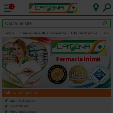
40
Catena
Vitamine, minerale si suplimente
Tulburari digestive
Pagina 
Tulburari digestive
Enzime digestive
Hepatobiliare
Hepatoprotectoare