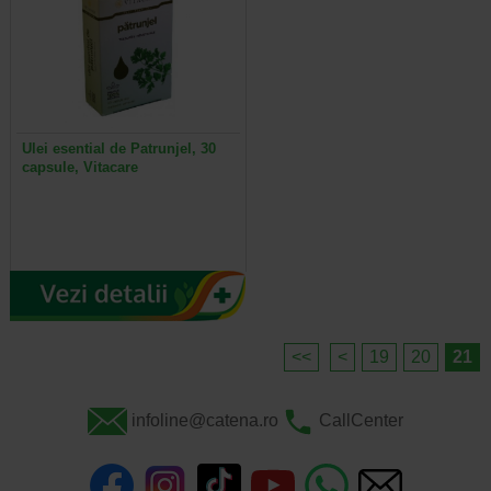
Ulei esential de Patrunjel, 30
capsule, Vitacare
<<
<
19
20
21
infoline@catena.ro
CallCenter