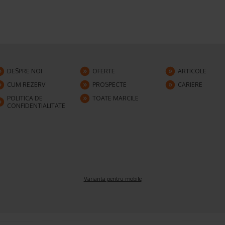
DESPRE NOI
OFERTE
ARTICOLE
CUM REZERV
PROSPECTE
CARIERE
POLITICA DE
TOATE MARCILE
CONFIDENTIALITATE
Varianta pentru mobile