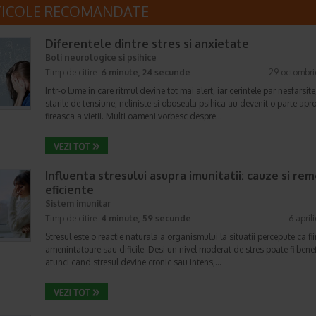
TICOLE RECOMANDATE
Diferentele dintre stres si anxietate
Boli neurologice si psihice
Timp de citire:
6 minute, 24 secunde
29 octombri
Intr-o lume in care ritmul devine tot mai alert, iar cerintele par nesfarsite
starile de tensiune, neliniste si oboseala psihica au devenit o parte apr
fireasca a vietii. Multi oameni vorbesc despre…
Influenta stresului asupra imunitatii: cauze si rem
eficiente
Sistem imunitar
Timp de citire:
4 minute, 59 secunde
6 april
Stresul este o reactie naturala a organismului la situatii percepute ca fi
amenintatoare sau dificile. Desi un nivel moderat de stres poate fi benef
atunci cand stresul devine cronic sau intens,…