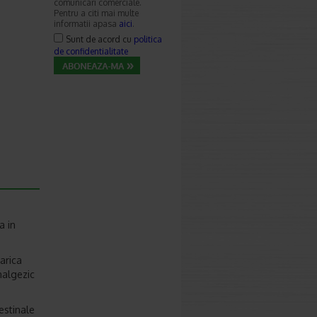
comunicari comerciale.
Pentru a citi mai multe
informatii apasa
aici
.
Sunt de acord cu
politica
de confidentialitate
a in
arica
nalgezic
estinale