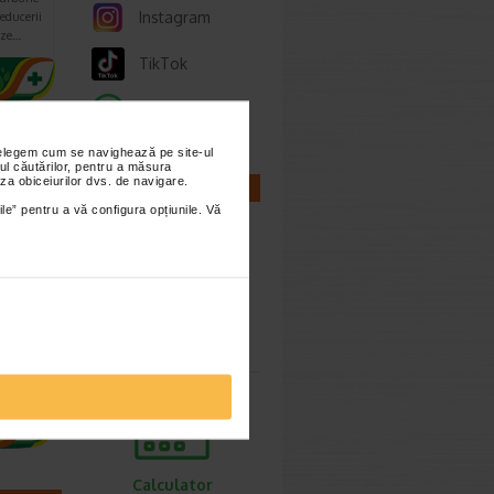
Instagram
reducerii
aze…
TikTok
Whatsapp
imești 3
nțelegem cum se navighează pe site-ul
ul căutărilor, pentru a măsura
za obiceiurilor dvs. de navigare.
CALCULATOARE
ile” pentru a vă configura opțiunile. Vă
sule,
Calculator
sarcina
ent
Calculator