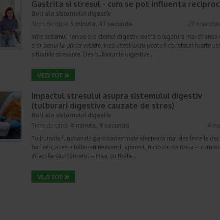
Gastrita si stresul - cum se pot influenta reciproc
Boli ale sistemului digestiv
Timp de citire:
5 minute, 47 secunde
29 noiembri
Intre sistemul nervos si sistemul digestiv exista o legatura mai stransa
s-ar banui la prima vedere, insa acest lucru poate fi constatat foarte us
situatiile stresante. Desi tulburarile digestive…
Impactul stresului asupra sistemului digestiv
(tulburari digestive cauzate de stres)
Boli ale sistemului digestiv
Timp de citire:
4 minute, 9 secunde
4 ma
Tulburarile functionale gastrointestinale afecteaza mai des femeile dec
barbatii, aceste tulburari neavand, aparent, nicio cauza fizica – cum su
infectiile sau cancerul – insa, cu toate…