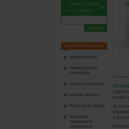
Cauta un produs
in Catena
DESCOPERA PRODUSE
Medicamente
Medicamente
fertilitate
Special la Catena
Stresc
Capsulel
Idei de cadouri
conditii 
Produse de slabit
Au in co
papaya (
Vitamine,
si antiox
minerale si
Strescli
suplimente