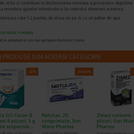
de stres si contribuie la desfasurarea normala a proceselor digestive 
 la resorbtia gazelor intestinale si la controlul eliminarii acestora.
istreaza cate 1-2 pastile, de doua ori pe zi, cu un pahar de apa.
UN WAVE PHARMA
et te asteptam in cea mai apropiata farmacie Catena
I PRODUSE DIN ACEEASI CATEGORIE
-22%
-36,66%
-
ta GO Cacao &
Natulax, 20
Zimez carbune, 
l 8 plicuri, 3 g
comprimate, Sun
plicuri, Sun Wa
re suspensie…
Wave Pharma
Pharma
o® este un dispozitiv
SUPLIMENT ALIMENTAR -
Supliment alimentar cu 