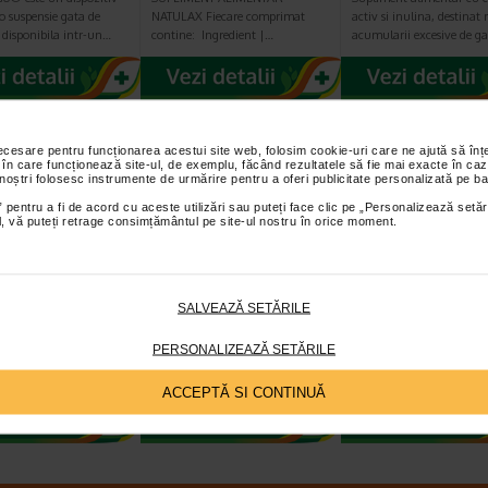
o suspensie gata de
NATULAX Fiecare comprimat
activ si inulina, destinat 
, disponibila intr-un…
contine: Ingredient |…
acumularii excesive de g
Plătești 2, primești 3
Plătești 2, primești 3
Plătești 2, pr
necesare pentru funcționarea acestui site web, folosim cookie-uri care ne ajută să î
 în care funcționează site-ul, de exemplu, făcând rezultatele să fie mai exacte în caz
 noștri folosesc instrumente de urmărire pentru a oferi publicitate personalizată pe ba
 pentru a fi de acord cu aceste utilizări sau puteți face clic pe „Personalizează setăr
ial, vă puteți retrage consimțământul pe site-ul nostru în orice moment.
atur N, 20
ProbioSuport Forte,
ProbioSuport
imate filmate,
10 capsule vegetale,
Complex, 15 cap
SALVEAZĂ SETĂRILE
alis
Naturalis
Naturalis
t alimentar sub forma
Naturalis ProbioSuport Forte este
Naturalis ProbioSuport
PERSONALIZEAZĂ SETĂRILE
imate filmate, care
un supliment alimentar
COMPLEX este un suplim
extract din frunze de…
formulat cu Saccharomyces…
alimentar cu formula…
ACCEPTĂ SI CONTINUĂ