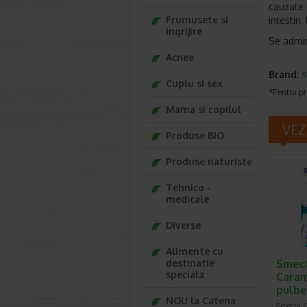
cauzate 
Frumusete si
intestin,
ingrijire
Se admin
Acnee
Brand:
S
Cuplu si sex
*Pentru pr
Mama si copilul
VEZ
Produse BIO
Produse naturiste
Tehnico -
medicale
Diverse
Alimente cu
destinatie
Smec
speciala
Carame
pulbe
NOU la Catena
Smecta G