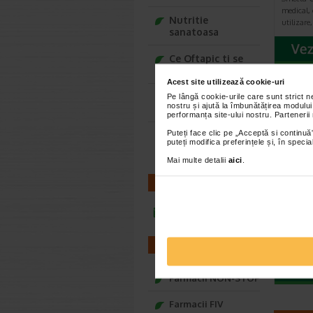
medical, 
Nutritie
utilizare
sanatoasa
Ce Oftapic ti se
potriveste
Acest site utilizează cookie-uri
Adora – Adorabili
Pe lângă cookie-urile care sunt strict 
nostru și ajută la îmbunătățirea modului
din prima clipa
performanța site-ului nostru. Partenerii
Puteți face clic pe „Acceptă si continuă”
Seturi cadou
puteți modifica preferințele și, în spec
Baylis&Harding
Mai multe detalii
aici
.
LaxaN
CONTACT
compr
Natur
infoline@catena.ro
Suplimen
de compr
contine 
FARMACII
Farmacii NON-STOP
Farmacii FIV