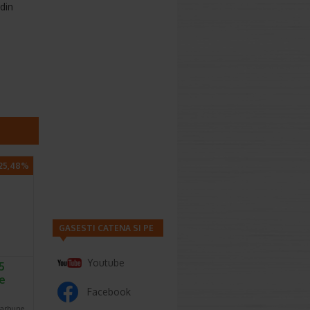
din
25,48%
GASESTI CATENA SI PE
Youtube
5
ve
Facebook
carbune