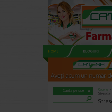
HOME
BLOGURI
Catena
Cauta pe site
Strescli
Stres