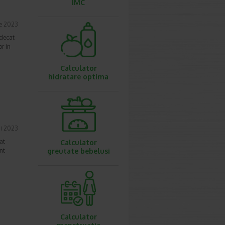
IMC
e 2023
 decat
or in
Calculator
hidratare optima
i 2023
at
Calculator
nt
greutate bebelusi
Calculator