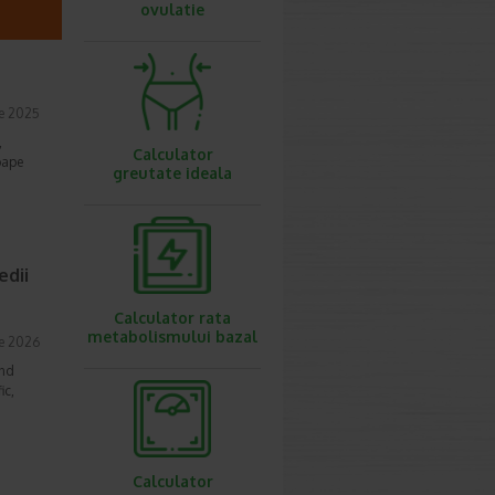
ovulatie
e 2025
,
Calculator
oape
greutate ideala
edii
Calculator rata
metabolismului bazal
ie 2026
ind
ic,
Calculator