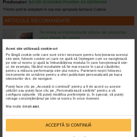
Producator:
BAYER SCHERING PHARMA AG GERMANIA
*Pentru pret te asteptam in cea mai apropiata farmacie Catena
ARTICOLE RECOMANDATE
Semnele si manifestarile clinice ale prezentei
unui cheag de sange
Boli hematologice
Formarea unui cheag de sange este
Acest site utilizează cookie-uri
rezultatul procesului de coagulare care are
Pe lângă cookie-urile care sunt strict necesare pentru funcționarea acestui
site web, folosim cookie-uri care ne ajută să înțelegem cum se navighează
rolul de a impiedica hemoragiile puternice
pe site-ul nostru și ajută la îmbunătățirea modului în care funcționează site-
in cazul producerii unor leziuni. Spre
ul, de exemplu, făcând rezultatele să fie mai exacte în cazul căutărilor,
exemplu, o simpla zgarietura sau taietura…
pentru a măsura performanța site-ului nostru. Partenerii noștri folosesc
instrumente de urmărire pentru a oferi publicitate personalizată pe baza
obiceiurilor dvs. de navigare.
Timp de citire:
4 minute, 51 secunde
12 aprilie 2024
Puteți face clic pe „Acceptă si continuă” pentru a fi de acord cu aceste
Cheaguri de sange: tipuri, factori de risc, cauze
utilizări sau puteți face clic pe „Personalizează setările” pentru a vă
configura opțiunile. Vă puteți modifica preferințele și, în special, vă puteți
si tratament
retrage consimțământul pe site-ul nostru în orice moment.
Boli ale sistemului circulator
In momentul in care ne ranim si incepem
Mai multe detalii
aici
.
sa sangeram, organismul reactioneaza, ca
parte a unui sistem imunitar sanatos, prin
oprirea sangerarii (hemostaza), care
ACCEPTĂ SI CONTINUĂ
implica formarea unui cheag de sange…