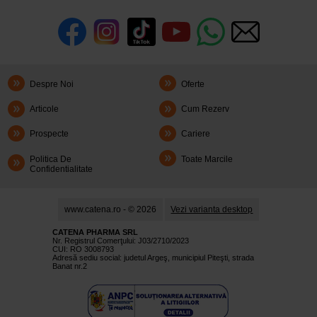
Despre Noi
Oferte
Articole
Cum Rezerv
Prospecte
Cariere
Politica De
Toate Marcile
Confidentialitate
www.catena.ro - © 2026
Vezi varianta desktop
CATENA PHARMA SRL
Nr. Registrul Comerţului: J03/2710/2023
CUI: RO 3008793
Adresă sediu social: judetul Argeş, municipiul Piteşti, strada
Banat nr.2