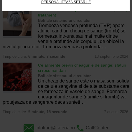
Timp de citire:
6 minute, 19 secunde
24 august 2023
PERSONALIZEAZĂ SETĂRILE
Tromboza venoasa profunda: cauze, simptome,
tratament
Boli ale sistemului circulator
Tromboza venoasa profunda (TVP) apare
atunci cand un cheag de sange (tromb) se
formeaza intr-una sau mai multe dintre
venele profunde ale corpului, de obicei la
nivelul picioarelor. Tromboza venoasa profunda…
Timp de citire:
6 minute, 7 secunde
13 septembrie 2024
Ce alimente previn cheagurile de sange: sfaturi
si recomandari
Boli ale sistemului circulator
Un cheag de sange este o masa semisolida
de celule sangvine si de alte substante care
se formeaza in vasele de sange. Formarea
cheagurilor de sange (numite si trombi) va
protejeaza de sangerare daca sunteti…
Timp de citire:
5 minute, 15 secunde
7 august 2026
infoline@catena.ro
CallCenter