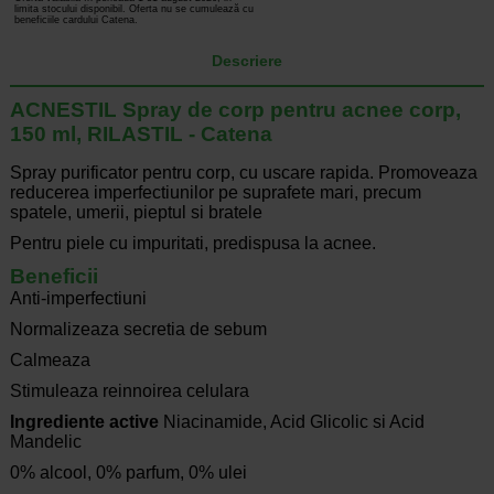
limita stocului disponibil. Oferta nu se cumulează cu
beneficiile cardului Catena.
Descriere
ACNESTIL Spray de corp pentru acnee corp,
150 ml, RILASTIL - Catena
Spray purificator pentru corp, cu uscare rapida. Promoveaza
reducerea imperfectiunilor pe suprafete mari, precum
spatele, umerii, pieptul si bratele
Pentru piele cu impuritati, predispusa la acnee.
Beneficii
Anti-imperfectiuni
Normalizeaza secretia de sebum
Calmeaza
Stimuleaza reinnoirea celulara
Ingrediente active
Niacinamide, Acid Glicolic si Acid
Mandelic
0% alcool, 0% parfum, 0% ulei