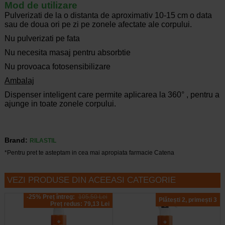
Mod de utilizare
Pulverizati de la o distanta de aproximativ 10-15 cm o data
sau de doua ori pe zi pe zonele afectate ale corpului.
Nu pulverizati pe fata
Nu necesita masaj pentru absorbtie
Nu provoaca fotosensibilizare
Ambalaj
Dispenser inteligent care permite aplicarea la 360° , pentru a
ajunge in toate zonele corpului.
Brand:
RILASTIL
*Pentru pret te asteptam in cea mai apropiata farmacie Catena
VEZI PRODUSE DIN ACEEASI CATEGORIE
-25% Preț întreg:
105,50 Lei
Plătești 2, primești 3
Preț redus: 79,13 Lei