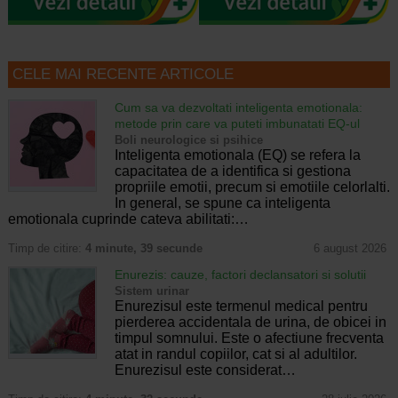
CELE MAI RECENTE ARTICOLE
Cum sa va dezvoltati inteligenta emotionala:
metode prin care va puteti imbunatati EQ-ul
Boli neurologice si psihice
Inteligenta emotionala (EQ) se refera la
capacitatea de a identifica si gestiona
propriile emotii, precum si emotiile celorlalti.
In general, se spune ca inteligenta
emotionala cuprinde cateva abilitati:…
Timp de citire:
4 minute, 39 secunde
6 august 2026
Enurezis: cauze, factori declansatori si solutii
Sistem urinar
Enurezisul este termenul medical pentru
pierderea accidentala de urina, de obicei in
timpul somnului. Este o afectiune frecventa
atat in randul copiilor, cat si al adultilor.
Enurezisul este considerat…