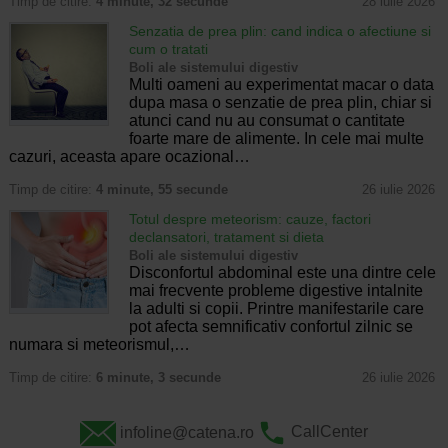
Timp de citire:
4 minute, 32 secunde
28 iulie 2026
Senzatia de prea plin: cand indica o afectiune si
cum o tratati
Boli ale sistemului digestiv
Multi oameni au experimentat macar o data
dupa masa o senzatie de prea plin, chiar si
atunci cand nu au consumat o cantitate
foarte mare de alimente. In cele mai multe
cazuri, aceasta apare ocazional…
Timp de citire:
4 minute, 55 secunde
26 iulie 2026
Totul despre meteorism: cauze, factori
declansatori, tratament si dieta
Boli ale sistemului digestiv
Disconfortul abdominal este una dintre cele
mai frecvente probleme digestive intalnite
la adulti si copii. Printre manifestarile care
pot afecta semnificativ confortul zilnic se
numara si meteorismul,…
Timp de citire:
6 minute, 3 secunde
26 iulie 2026
infoline@catena.ro
CallCenter