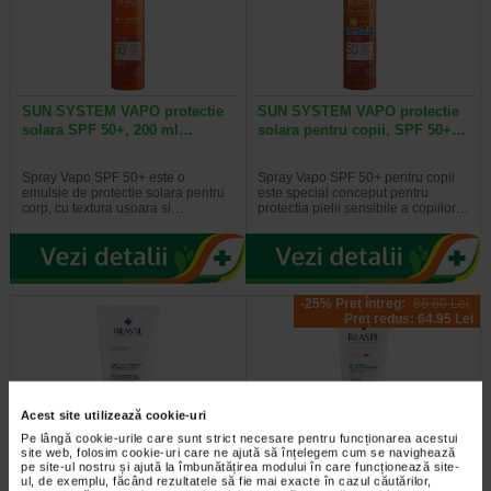
SUN SYSTEM VAPO protectie
SUN SYSTEM VAPO protectie
solara SPF 50+, 200 ml…
solara pentru copii, SPF 50+…
Spray Vapo SPF 50+ este o
Spray Vapo SPF 50+ pentru copii
emulsie de protectie solara pentru
este special conceput pentru
corp, cu textura usoara si…
protectia pielii sensibile a copiilor…
-25% Preț întreg:
86.60 Lei
Preț redus: 64.95 Lei
Acest site utilizează cookie-uri
Pe lângă cookie-urile care sunt strict necesare pentru funcționarea acestui
site web, folosim cookie-uri care ne ajută să înțelegem cum se navighează
pe site-ul nostru și ajută la îmbunătățirea modului în care funcționează site-
DIFESA Demachiant crema,
DIFESA Crema anti-roseata, 40
ul, de exemplu, făcând rezultatele să fie mai exacte în cazul căutărilor,