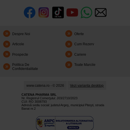
Despre Noi
Oferte
Articole
Cum Rezerv
Prospecte
Cariere
Politica De
Toate Marcile
Confidentialitate
www.catena.ro - © 2026
Vezi varianta desktop
CATENA PHARMA SRL
Nr. Registrul Comerţului: J03/2710/2023
CUI: RO 3008793
Adresă sediu social: judetul Argeş, municipiul Piteşti, strada
Banat nr.2