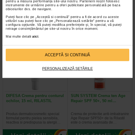
200 ml, RILASTIL
ml, RILASTIL
pentru a măsura performanța site-ului nostru. Partenerii noștri folosesc
instrumente de urmărire pentru a oferi publicitate personalizată pe baza
obiceiurilor dvs. de navigare.
Curata delicat, indepartand
Crema dermatocosmetica destinata
Puteți face clic pe „Acceptă si continuă” pentru a fi de acord cu aceste
machiajul de pe fata si din zona
pielii sensibile si reactive,
utilizări sau puteți face clic pe „Personalizează setările” pentru a vă
ochilor, inclusiv in cazul…
predispusa la roseata…
configura opțiunile. Vă puteți modifica preferințele și, în special, vă puteți
retrage consimțământul pe site-ul nostru în orice moment.
Mai multe detalii
aici
.
-30% Preț întreg:
100.80 Lei
Preț redus: 70.56 Lei
ACCEPTĂ SI CONTINUĂ
PERSONALIZEAZĂ SETĂRILE
DIFESA Crema pentru conturul
SUN SYSTEM Crema ten Age
ochilor, 15 ml, RILASTIL
Repair SPF 50+, 50 ml…
Produs dermatocosmetic special
Crema de protectie anti-imbatranire
formulat pentru pielea sensibila,
Age Repair SPF50+ de la Rilastil
reactiva si predispusa la alergii…
este o crema avansata de…