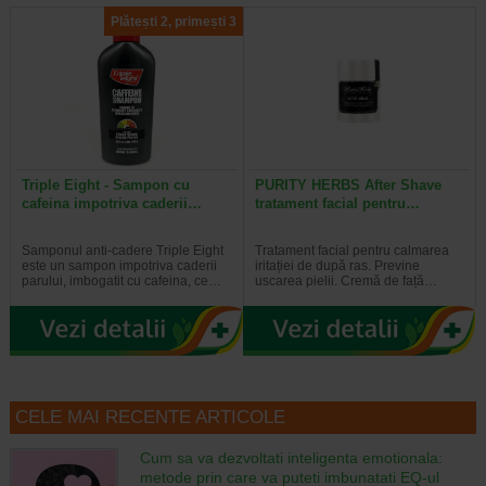
Plătești 2, primești 3
Triple Eight - Sampon cu
PURITY HERBS After Shave
cafeina impotriva caderii…
tratament facial pentru…
Samponul anti-cadere Triple Eight
Tratament facial pentru calmarea
este un sampon impotriva caderii
iritației de după ras. Previne
parului, imbogatit cu cafeina, ce…
uscarea pielii. Cremă de față…
CELE MAI RECENTE ARTICOLE
Cum sa va dezvoltati inteligenta emotionala:
metode prin care va puteti imbunatati EQ-ul