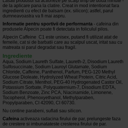
Lasati produsul sa actioneze pe scalp timp de doua minute -
de la aplicare pana la clatire. Creat in mod intentionat fara
ingredienti cu efect de balsam (ex. silicon); astfel, parul
dumneavoastra va fi mai aspru.
Informatie pentru sportivii de performanta
- cafeina din
produsele Alpecin poate fi detectata in foliculul pilos.
Alpecin Caffeine C1 este unisex, putand fi utilizat atat de
femeile, cat si de barbatii care au scalpul uscat, iritat sau cu
matreata si parul degradat sau fragil.
Ingrediente
Aqua, Sodium Laureth Sulfate, Laureth-2, Disodium Laureth
Sulfosuccinate, Sodium Lauroyl Glutamate, Sodium
Chloride, Caffeine, Panthenol, Parfum, PEG-120 Methyl
Glucose Dioleate, Hydrolyzed Wheat Protein, Citric Acid,
Sodium Citrate, Menthol, PEG-40 Hydrogenated Castor Oil,
Potassium Sorbate, Polyquaternium-7, Disodium EDTA,
Sodium Benzoate, Zinc PCA, Niacinamide, Limonene,
Tocopherol, Phenoxyethanol, Methylparaben,
Propylparaben, CI 42090, CI 60730.
Nu contine parabeni, suflati sau silicon.
Cafeina
activeaza radacina firului de par, prelungeste faza
de crestere si imbunatateste cresterea firului de par.