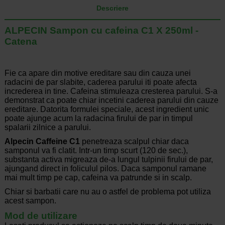
Descriere
ALPECIN Sampon cu cafeina C1 X 250ml -
Catena
Fie ca apare din motive ereditare sau din cauza unei
radacini de par slabite, caderea parului iti poate afecta
increderea in tine. Cafeina stimuleaza cresterea parului. S-a
demonstrat ca poate chiar incetini caderea parului din cauze
ereditare. Datorita formulei speciale, acest ingredient unic
poate ajunge acum la radacina firului de par in timpul
spalarii zilnice a parului.
Alpecin Caffeine C1
penetreaza scalpul chiar daca
samponul va fi clatit. Intr-un timp scurt (120 de sec.),
substanta activa migreaza de-a lungul tulpinii firului de par,
ajungand direct in foliculul pilos. Daca samponul ramane
mai mult timp pe cap, cafeina va patrunde si in scalp.
Chiar si barbatii care nu au o astfel de problema pot utiliza
acest sampon.
Mod de utilizare