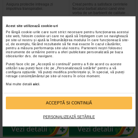
Asigura protectie intreaga zi
Creat pentru a satisface cerintele
impotriva transpiratiei.
fiecarui barbat atunci cand vine
vorba de un barbierit de calitate…
Acest site utilizează cookie-uri
Pe lângă cookie-urile care sunt strict necesare pentru funcționarea acestui
site web, folosim cookie-uri care ne ajută să înțelegem cum se navighează
pe site-ul nostru și ajută la îmbunătățirea modului în care funcționează site-
Plătești 2, primești 3
ul, de exemplu, făcând rezultatele să fie mai exacte în cazul căutărilor,
pentru a măsura performanța site-ului nostru. Partenerii noștri folosesc
instrumente de urmărire pentru a oferi publicitate personalizată pe baza
obiceiurilor dvs. de navigare.
Puteți face clic pe „Acceptă si continuă” pentru a fi de acord cu aceste
utilizări sau puteți face clic pe „Personalizează setările” pentru a vă
configura opțiunile. Vă puteți modifica preferințele și, în special, vă puteți
retrage consimțământul pe site-ul nostru în orice moment.
Mai multe detalii
aici
.
Genera After Shave Green
Genera Men spuma barbierit
Water, 100ml
musetel&vitamina E 300ml
ACCEPTĂ SI CONTINUĂ
Creat pentru a satisface cerintele
Barbieritul se transforma intr-o
fiecarui barbat atunci cand vine
placere daca utilizezi spuma de
vorba de un barbierit de calitate…
barbierit de la Genera, ce contine…
PERSONALIZEAZĂ SETĂRILE