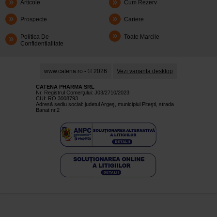
Articole
Cum Rezerv
Prospecte
Cariere
Politica De
Toate Marcile
Confidentialitate
www.catena.ro - © 2026
Vezi varianta desktop
CATENA PHARMA SRL
Nr. Registrul Comerţului: J03/2710/2023
CUI: RO 3008793
Adresă sediu social: judetul Argeş, municipiul Piteşti, strada
Banat nr.2