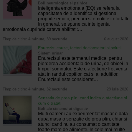
Boli neurologice si psihice
Inteligenta emotionala (EQ) se refera la
capacitatea de a identifica si gestiona
propriile emotii, precum si emotiile celorlalti.
In general, se spune ca inteligenta
emotionala cuprinde cateva abilitati:…
Timp de citire:
4 minute, 39 secunde
6 august 2026
Enurezis: cauze, factori declansatori si solutii
Sistem urinar
Enurezisul este termenul medical pentru
pierderea accidentala de urina, de obicei in
timpul somnului. Este o afectiune frecventa
atat in randul copiilor, cat si al adultilor.
Enurezisul este considerat…
Timp de citire:
4 minute, 32 secunde
28 iulie 2026
Senzatia de prea plin: cand indica o afectiune si
cum o tratati
Boli ale sistemului digestiv
Multi oameni au experimentat macar o data
dupa masa o senzatie de prea plin, chiar si
atunci cand nu au consumat o cantitate
foarte mare de alimente. In cele mai multe