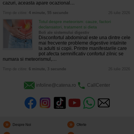
cazuri, aceasta apare ocazional…
Timp de citire:
4 minute, 55 secunde
26 iulie 2026
Totul despre meteorism: cauze, factori
declansatori, tratament si dieta
Boli ale sistemului digestiv
Disconfortul abdominal este una dintre cele
mai frecvente probleme digestive intalnite
la adulti si copii. Printre manifestarile care
pot afecta semnificativ confortul zilnic se
numara si meteorismul,…
Timp de citire:
6 minute, 3 secunde
26 iulie 2026
infoline@catena.ro
CallCenter
Despre Noi
Oferte