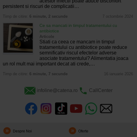
acestor infectii poate aduce disconfort
persistent si riscuri de complicatii…
Timp de citire:
6 minute, 2 secunde
7 octombrie 2024
Ce sa mancati in timpul tratamentului cu
antibiotice
Articole
Stiati ca ceea ce mancam in timpul
tratamentului cu antibiotice poate reduce
semnificativ riscul efectelor adverse
asociate tratamentului? Alimentatia joaca
un rol mult mai important decat ati crede,…
Timp de citire:
6 minute, 7 secunde
16 ianuarie 2026
infoline@catena.ro
CallCenter
Despre Noi
Oferte