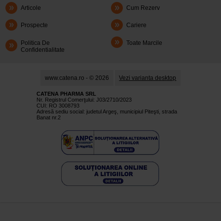
Articole
Cum Rezerv
Prospecte
Cariere
Politica De
Toate Marcile
Confidentialitate
www.catena.ro - © 2026
Vezi varianta desktop
CATENA PHARMA SRL
Nr. Registrul Comerţului: J03/2710/2023
CUI: RO 3008793
Adresă sediu social: judetul Argeş, municipiul Piteşti, strada
Banat nr.2