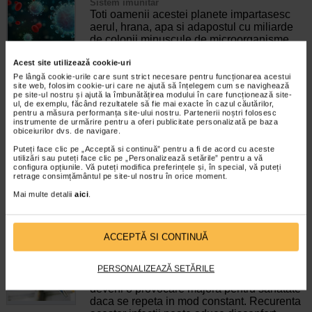
Sistem imunitar
Toti oamenii acestei planete impartasesc
aerul, hrana, apa si adapostul cu miliarde
de colonii minuscule de microorganisme
cum ar fi virusuri, bacterii si ciuperci. Cei
Acest site utilizează cookie-uri
mai multi dintre acesti microbi…
Pe lângă cookie-urile care sunt strict necesare pentru funcționarea acestui
site web, folosim cookie-uri care ne ajută să înțelegem cum se navighează
Timp de citire:
6 minute, 29 secunde
2 iunie 2023
pe site-ul nostru și ajută la îmbunătățirea modului în care funcționează site-
ul, de exemplu, făcând rezultatele să fie mai exacte în cazul căutărilor,
Cu ce simptome va puteti confrunta daca aveti o
pentru a măsura performanța site-ului nostru. Partenerii noștri folosesc
infectie in corp?
instrumente de urmărire pentru a oferi publicitate personalizată pe baza
obiceiurilor dvs. de navigare.
Boli infectioase
Infectiile pot aparea in orice parte a corpului
Puteți face clic pe „Acceptă si continuă” pentru a fi de acord cu aceste
si sunt cauzate de microorganisme precum
utilizări sau puteți face clic pe „Personalizează setările” pentru a vă
configura opțiunile. Vă puteți modifica preferințele și, în special, vă puteți
bacterii, virusuri, ciuperci sau paraziti. Fie
retrage consimțământul pe site-ul nostru în orice moment.
ca sunt localizate sau sistemice, infectiile
declanseaza o serie…
Mai multe detalii
aici
.
Timp de citire:
5 minute, 46 secunde
27 noiembrie 2024
ACCEPTĂ SI CONTINUĂ
Infectie urinara recurenta: cauze si solutii de
ajutor
Sistem urinar
PERSONALIZEAZĂ SETĂRILE
Infectiile urinare, desi frecvent intalnite, pot
deveni o provocare majora pentru sanatate
daca se repeta in mod constant. Recurenta