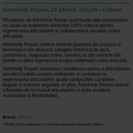
ArtroHelp Repair, 28 plicuri, Zenyth - Catena
Pliculetele de ArtroHelp Repair sunt foarte utile persoanelor
ce cauta un supliment alimentar 100% natural pentru
regenerarea articulatiilor si redobandirea sanatatii osteo-
articulare.
ArtroHelp Repair contine enzime (papaina din papaya si
bromelaina din ananas), colagen hidrolizat de tip II,
condroitina, magneziu marin, turmeric si alte extracte din
plante cu efect regenerant asupra sistemului osteo-articular.
ArtroHelp Repair stimuleaza lubrifierea optima a articulatiilor,
are efect nutritiv asupra cartilajelor si contribuie la
regenerarea articulatiilor, gratie compozitiei complexe,
bogate in extracte vegetale. In plus, ArtroHelp Repair reduce
inflamatia de la nivelul articulatiilor si reda acestora
mobilitatea si flexibilitatea.
Brand:
ZENYTH
*Pentru pret te asteptam in cea mai apropiata farmacie Catena