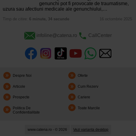
genunchi pot fi provocate de traumatisme,
uzura sau afectiuni medicale ale genunchiului,…
Timp de citire:
6 minute, 34 secunde
16 octombrie 2025
infoline@catena.ro
CallCenter
Despre Noi
Oferte
Articole
Cum Rezerv
Prospecte
Cariere
Politica De
Toate Marcile
Confidentialitate
www.catena.ro - © 2026
Vezi varianta desktop