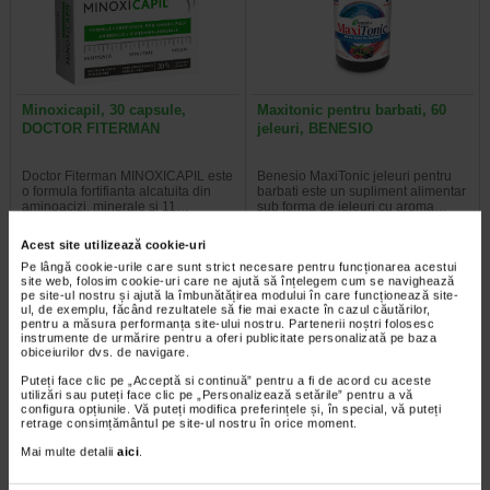
Minoxicapil, 30 capsule,
Maxitonic pentru barbati, 60
DOCTOR FITERMAN
jeleuri, BENESIO
Doctor Fiterman MINOXICAPIL este
Benesio MaxiTonic jeleuri pentru
o formula fortifianta alcatuita din
barbati este un supliment alimentar
aminoacizi, minerale si 11…
sub forma de jeleuri cu aroma…
Acest site utilizează cookie-uri
Pe lângă cookie-urile care sunt strict necesare pentru funcționarea acestui
site web, folosim cookie-uri care ne ajută să înțelegem cum se navighează
pe site-ul nostru și ajută la îmbunătățirea modului în care funcționează site-
Plătești 2, primești 3
Plătești 2, primești 3
ul, de exemplu, făcând rezultatele să fie mai exacte în cazul căutărilor,
pentru a măsura performanța site-ului nostru. Partenerii noștri folosesc
instrumente de urmărire pentru a oferi publicitate personalizată pe baza
obiceiurilor dvs. de navigare.
Puteți face clic pe „Acceptă si continuă” pentru a fi de acord cu aceste
utilizări sau puteți face clic pe „Personalizează setările” pentru a vă
configura opțiunile. Vă puteți modifica preferințele și, în special, vă puteți
retrage consimțământul pe site-ul nostru în orice moment.
Mai multe detalii
aici
.
Maxitonic pentru femei, 60
COLAGEN + Vit C, Zinc si