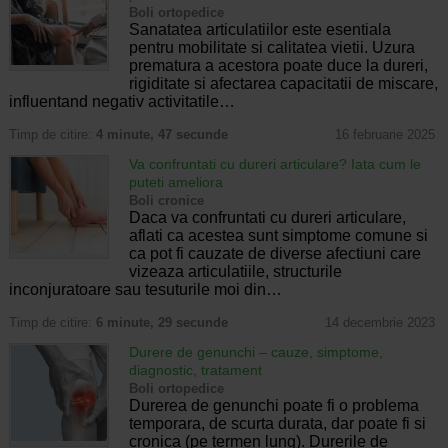
Boli ortopedice
Sanatatea articulatiilor este esentiala
pentru mobilitate si calitatea vietii. Uzura
prematura a acestora poate duce la dureri,
rigiditate si afectarea capacitatii de miscare,
influentand negativ activitatile…
Timp de citire:
4 minute, 47 secunde
16 februarie 2025
Va confruntati cu dureri articulare? Iata cum le
puteti ameliora
Boli cronice
Daca va confruntati cu dureri articulare,
aflati ca acestea sunt simptome comune si
ca pot fi cauzate de diverse afectiuni care
vizeaza articulatiile, structurile
inconjuratoare sau tesuturile moi din…
Timp de citire:
6 minute, 29 secunde
14 decembrie 2023
Durere de genunchi – cauze, simptome,
diagnostic, tratament
Boli ortopedice
Durerea de genunchi poate fi o problema
temporara, de scurta durata, dar poate fi si
cronica (pe termen lung). Durerile de