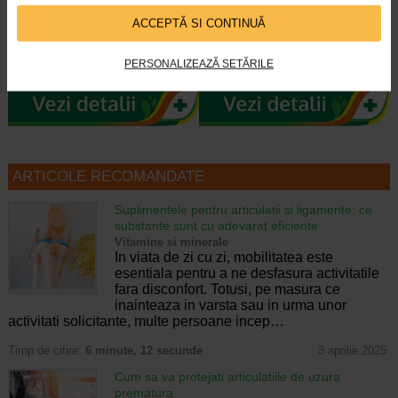
jeleuri, BENESIO
Biotina, 20 comprimate…
ACCEPTĂ SI CONTINUĂ
Benesio MaxiTonic jeleuri pentru
Naturalis Colagen + Vitamina C,
femei este un supliment alimentar
Zinc si Biotina este un supliment
PERSONALIZEAZĂ SETĂRILE
sub forma de jeleuri cu aroma…
alimentar sub forma de…
ARTICOLE RECOMANDATE
Suplimentele pentru articulatii si ligamente: ce
substante sunt cu adevarat eficiente
Vitamine si minerale
In viata de zi cu zi, mobilitatea este
esentiala pentru a ne desfasura activitatile
fara disconfort. Totusi, pe masura ce
inainteaza in varsta sau in urma unor
activitati solicitante, multe persoane incep…
Timp de citire:
6 minute, 12 secunde
3 aprilie 2025
Cum sa va protejati articulatiile de uzura
prematura