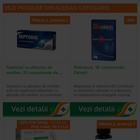
VEZI PRODUSE DIN ACEEASI CATEGORIE
Plătești 1, primești 2
-20%
Septosol cu albastru de
Anticarcel, 56 comprimate,
metilen, 20 comprimate de…
Zdrovit
Septosol cu albastru de metilen
Magneziul si vitamina B6 contribuie
este un supliment alimentar cu
la reducerea oboselii si extenuarii,
albastru de metilen ce contribuie…
la metabolismul energetic normal…
-25% Preț întreg:
57.50 Lei
Plătești 2, primești 3
Preț redus: 43.13 Lei