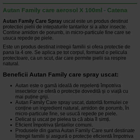
Autan Family care aerosol X 100ml - Catena
Autan Family Care Spray
uscat este un produs destinat
protectiei pielii de intepaturile tantarilor si a altor insecte.
Contine amidon de porumb, in micro-particule fine care se
usuca repede pe piele.
Este un produs destinat intregii familii si ofera protectie de
pana la 4 ore. Se aplica pe tot corpul, formand o pelicula
protectoare, ca un scut, dar care permite pielii sa respire
natural.
Beneficii Autan Family care spray uscat:
Autan este o gamă ideală de repelenți împotriva
insectelor ce oferă o protecție dovedită și o viață cu
mai puține griji.
Autan Family Care spray uscat, datorită formulei ce
conține un ingredient natural, amidon de porumb, în
micro-particule fine, se usucă repede pe piele.
Delicat și uscat pe pielea ta că abia îl simți.
Eficient împotriva țânțarilor comuni.
Produsele din gama Autan Family Care sunt destinate
întregii familii și asigură o protecție eficientă împotriva