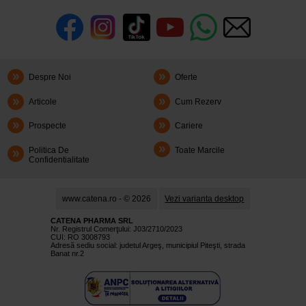
Despre Noi
Oferte
Articole
Cum Rezerv
Prospecte
Cariere
Politica De
Toate Marcile
Confidentialitate
www.catena.ro - © 2026
Vezi varianta desktop
CATENA PHARMA SRL
Nr. Registrul Comerţului: J03/2710/2023
CUI: RO 3008793
Adresă sediu social: judetul Argeş, municipiul Piteşti, strada
Banat nr.2