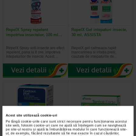
RepelX Spray repelent
RepelX Gel intepaturi insecte,
impotriva insectelor, 100 ml…
30 ml, ASSISTA
RepelX Spray anti-insecte are efect
RepelX gel calmeaza rapid
repelent, pana la 8 ore, impotriva
mancarimea si iritatia pielii,
intepaturilor de insecte. Acest…
cauzate de intepaturile de…
Acest site utilizează cookie-uri
Pe lângă cookie-urile care sunt strict necesare pentru funcționarea acestui
site web, folosim cookie-uri care ne ajută să înțelegem cum se navighează
pe site-ul nostru și ajută la îmbunătățirea modului în care funcționează site-
Bandelete testare Contour plus
Tonico Forte, 10 ml, 10
ul, de exemplu, făcând rezultatele să fie mai exacte în cazul căutărilor,
X 50 bucati
flacoane, Benesio