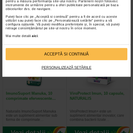
pentru a măsura performanța site-ului nostru. Partenerii noștri folosesc
instrumente de urmărire pentru a oferi publicitate personalizată pe baza
obiceiurilor dvs. de navigare.
Genereaza rezultate precise, chiar
Tonico Forte este un supliment
si la concentratii scazute ale
alimentar fara zahar, sub forma de
Puteți face clic pe „Acceptă si continuă” pentru a fi de acord cu aceste
utilizări sau puteți face clic pe „Personalizează setările” pentru a vă
glucozei in sange - caz in care…
flacon buvabil, ce combina patru…
configura opțiunile. Vă puteți modifica preferințele și, în special, vă puteți
retrage consimțământul pe site-ul nostru în orice moment.
Mai multe detalii
aici
.
ACCEPTĂ SI CONTINUĂ
PERSONALIZEAZĂ SETĂRILE
ImunoSuport Manuka, 10
ViroProtect Imun, 10 capsule,
comprimate efervescente…
NATURALIS
Naturalis ImunoSuport Manuka
ViroProtect Imun+ este un
este un supliment alimentar sub
supliment alimentar inovator, care
forma de comprimate…
combina bacterii lizate…