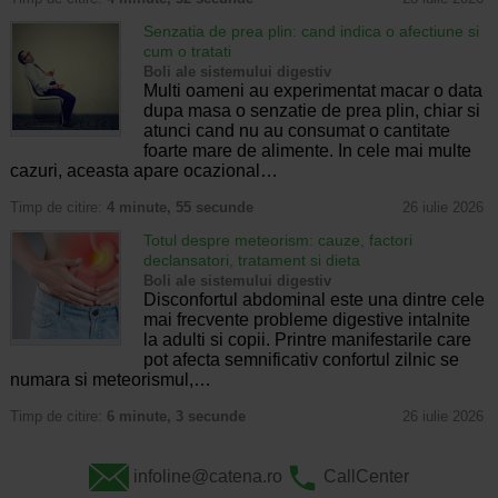
Senzatia de prea plin: cand indica o afectiune si
cum o tratati
Boli ale sistemului digestiv
Multi oameni au experimentat macar o data
dupa masa o senzatie de prea plin, chiar si
atunci cand nu au consumat o cantitate
foarte mare de alimente. In cele mai multe
cazuri, aceasta apare ocazional…
Timp de citire:
4 minute, 55 secunde
26 iulie 2026
Totul despre meteorism: cauze, factori
declansatori, tratament si dieta
Boli ale sistemului digestiv
Disconfortul abdominal este una dintre cele
mai frecvente probleme digestive intalnite
la adulti si copii. Printre manifestarile care
pot afecta semnificativ confortul zilnic se
numara si meteorismul,…
Timp de citire:
6 minute, 3 secunde
26 iulie 2026
infoline@catena.ro
CallCenter