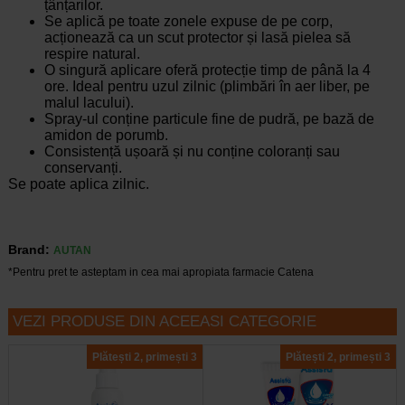
țânțarilor.
Se aplică pe toate zonele expuse de pe corp,
acționează ca un scut protector și lasă pielea să
respire natural.
O singură aplicare oferă protecție timp de până la 4
ore. Ideal pentru uzul zilnic (plimbări în aer liber, pe
malul lacului).
Spray-ul conține particule fine de pudră, pe bază de
amidon de porumb.
Consistență ușoară și nu conține coloranți sau
conservanți.
Se poate aplica zilnic.
Brand:
AUTAN
*Pentru pret te asteptam in cea mai apropiata farmacie Catena
VEZI PRODUSE DIN ACEEASI CATEGORIE
Plătești 2, primești 3
Plătești 2, primești 3