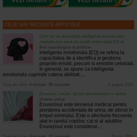
CELE MAI RECENTE ARTICOLE
Cum sa va dezvoltati inteligenta emotionala:
metode prin care va puteti imbunatati EQ-ul
Boli neurologice si psihice
Inteligenta emotionala (EQ) se refera la
capacitatea de a identifica si gestiona
propriile emotii, precum si emotiile celorlalti.
In general, se spune ca inteligenta
emotionala cuprinde cateva abilitati:…
Timp de citire:
4 minute, 39 secunde
6 august 2026
Enurezis: cauze, factori declansatori si solutii
Sistem urinar
Enurezisul este termenul medical pentru
pierderea accidentala de urina, de obicei in
timpul somnului. Este o afectiune frecventa
atat in randul copiilor, cat si al adultilor.
Enurezisul este considerat…
Timp de citire:
4 minute, 32 secunde
28 iulie 2026