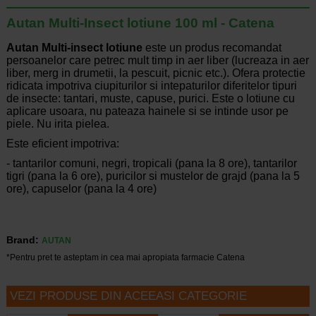
Autan Multi-Insect lotiune 100 ml - Catena
Autan Multi-insect lotiune
este un produs recomandat
persoanelor care petrec mult timp in aer liber (lucreaza in aer
liber, merg in drumetii, la pescuit, picnic etc.). Ofera protectie
ridicata impotriva ciupiturilor si intepaturilor diferitelor tipuri
de insecte: tantari, muste, capuse, purici. Este o lotiune cu
aplicare usoara, nu pateaza hainele si se intinde usor pe
piele. Nu irita pielea.
Este eficient impotriva:
- tantarilor comuni, negri, tropicali (pana la 8 ore), tantarilor
tigri (pana la 6 ore), puricilor si mustelor de grajd (pana la 5
ore), capuselor (pana la 4 ore)
Brand:
AUTAN
*Pentru pret te asteptam in cea mai apropiata farmacie Catena
VEZI PRODUSE DIN ACEEASI CATEGORIE