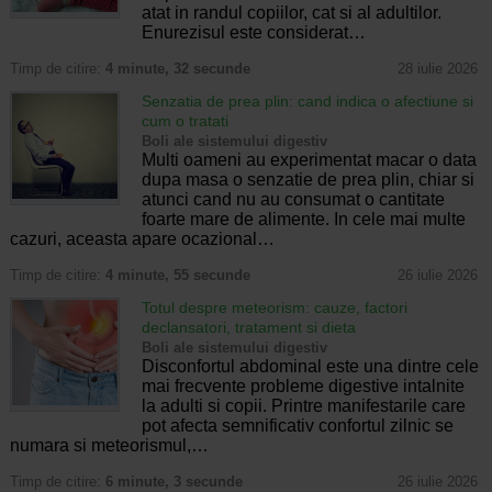
atat in randul copiilor, cat si al adultilor.
Enurezisul este considerat…
Timp de citire:
4 minute, 32 secunde
28 iulie 2026
Senzatia de prea plin: cand indica o afectiune si
cum o tratati
Boli ale sistemului digestiv
Multi oameni au experimentat macar o data
dupa masa o senzatie de prea plin, chiar si
atunci cand nu au consumat o cantitate
foarte mare de alimente. In cele mai multe
cazuri, aceasta apare ocazional…
Timp de citire:
4 minute, 55 secunde
26 iulie 2026
Totul despre meteorism: cauze, factori
declansatori, tratament si dieta
Boli ale sistemului digestiv
Disconfortul abdominal este una dintre cele
mai frecvente probleme digestive intalnite
la adulti si copii. Printre manifestarile care
pot afecta semnificativ confortul zilnic se
numara si meteorismul,…
Timp de citire:
6 minute, 3 secunde
26 iulie 2026