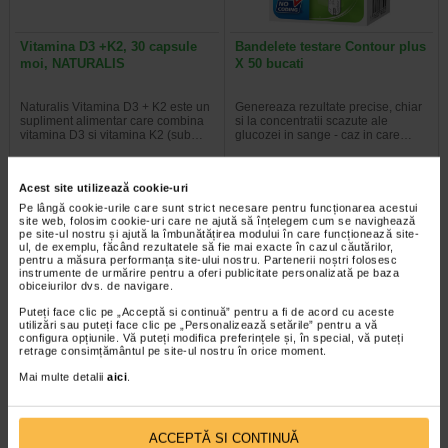
Vitamina D3 +K2, 30 capsule
Bandelete testare Contour plus
moi, NATURALIS
X 50 bucati
Naturalis Vitamina D3 + K2 este un
Genereaza rezultate precise, chiar
supliment alimentar care combina
si la concentratii scazute ale
vitamina D3 si vitamina K2 (sub…
glucozei in sange - caz in care…
Acest site utilizează cookie-uri
Pe lângă cookie-urile care sunt strict necesare pentru funcționarea acestui
site web, folosim cookie-uri care ne ajută să înțelegem cum se navighează
pe site-ul nostru și ajută la îmbunătățirea modului în care funcționează site-
ul, de exemplu, făcând rezultatele să fie mai exacte în cazul căutărilor,
pentru a măsura performanța site-ului nostru. Partenerii noștri folosesc
instrumente de urmărire pentru a oferi publicitate personalizată pe baza
obiceiurilor dvs. de navigare.
Puteți face clic pe „Acceptă si continuă” pentru a fi de acord cu aceste
utilizări sau puteți face clic pe „Personalizează setările” pentru a vă
configura opțiunile. Vă puteți modifica preferințele și, în special, vă puteți
retrage consimțământul pe site-ul nostru în orice moment.
Mai multe detalii
aici
.
Vita-Stelute, 60 jeleuri,
Sistem de monitorizare
NATURALIS
continua a glucozei iCan i3…
ACCEPTĂ SI CONTINUĂ
Naturalis Vita-Stelute jeleuri este
Sistemul Sinocare iCan i3 CGM