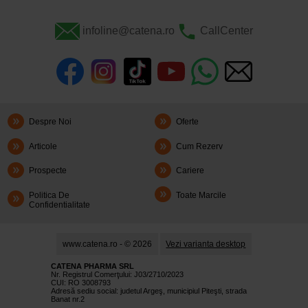
infoline@catena.ro
CallCenter
Despre Noi
Oferte
Articole
Cum Rezerv
Prospecte
Cariere
Politica De
Toate Marcile
Confidentialitate
www.catena.ro - © 2026
Vezi varianta desktop
CATENA PHARMA SRL
Nr. Registrul Comerţului: J03/2710/2023
CUI: RO 3008793
Adresă sediu social: judetul Argeş, municipiul Piteşti, strada
Banat nr.2