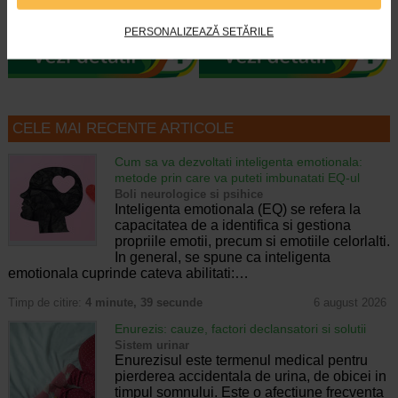
un supliment alimentar vegan, sub
ofera monitorizare continua a
forma de jeleuri cu aroma…
glicemiei timp de pana la 15 zile…
PERSONALIZEAZĂ SETĂRILE
CELE MAI RECENTE ARTICOLE
Cum sa va dezvoltati inteligenta emotionala:
metode prin care va puteti imbunatati EQ-ul
Boli neurologice si psihice
Inteligenta emotionala (EQ) se refera la
capacitatea de a identifica si gestiona
propriile emotii, precum si emotiile celorlalti.
In general, se spune ca inteligenta
emotionala cuprinde cateva abilitati:…
Timp de citire:
4 minute, 39 secunde
6 august 2026
Enurezis: cauze, factori declansatori si solutii
Sistem urinar
Enurezisul este termenul medical pentru
pierderea accidentala de urina, de obicei in
timpul somnului. Este o afectiune frecventa