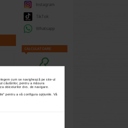
Instagram
TikTok
Whatsapp
CALCULATOARE
nțelegem cum se navighează pe site-ul
Calculator
ul căutărilor, pentru a măsura
za obiceiurilor dvs. de navigare.
sarcina
ile” pentru a vă configura opțiunile. Vă
Manuka
tar sub
Calculator