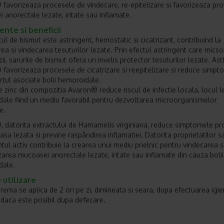
favorizeaza procesele de vindecare, re-epitelizare si favorizeaza pro
 anorectale lezate, iritate sau inflamate.
ente si beneficii
ul de bismut este astringent, hemostatic si cicatrizant, contribuind la
area si vindecarea tesuturilor lezate. Prin efectul astringent care mics
i, sarurile de bismut ofera un invelis protector tesuturilor lezate. Astf
favorizeaza procesele de cicatrizare si reepitelizare si reduce simpt
rtul asociate bolii hemoroidale.
e zinc din compozitia Avaron® reduce riscul de infectie locala, locul le
ale fiind un mediu favorabil pentru dezvoltarea microorganismelor
e.
 datorita extractului de Hamamelis virginiana, reduce simptomele p
sa lezata si previne raspândirea inflamatiei. Datorita proprietatilor sa
ntul activ contribuie la crearea unui mediu prielnic pentru vindecarea s
izarea mucoasei anorectale lezate, iritate sau inflamate din cauza bolii
dale.
utilizare
rema se aplica de 2 ori pe zi, dimineata si seara, dupa efectuarea igie
i daca este posibil dupa defecare.