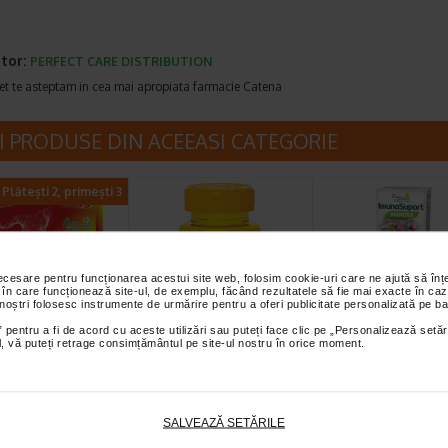
tor:
PERFECT CARE DISTRIBUTION
et te asteptam in cea mai apropiata farmacie Catena
I PRODUSE DIN ACEEASI CATEGORIE
Plătești 2, primești 3
necesare pentru funcționarea acestui site web, folosim cookie-uri care ne ajută să î
 în care funcționează site-ul, de exemplu, făcând rezultatele să fie mai exacte în caz
 noștri folosesc instrumente de urmărire pentru a oferi publicitate personalizată pe ba
 pentru a fi de acord cu aceste utilizări sau puteți face clic pe „Personalizează setăr
ima Q10 +
Imunovit gummy, 30
ImunoSuport
ial, vă puteți retrage consimțământul pe site-ul nostru în orice moment.
 3, 30
jeleuri fara zahar,
Manuka, 10
le, Naturalis
NATURALIS
comprimate…
s Coenzima Q10 +
Imunovit Gummy este un
Naturalis ImunoSuport 
este un supliment
supliment alimentar sub forma
este un supliment alimen
SALVEAZĂ SETĂRILE
r sub forma de capsule…
de jeleuri, fara zahar, creat…
forma de comprimate…