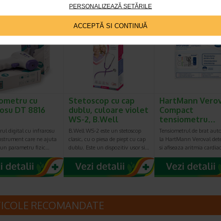
PERSONALIZEAZĂ SETĂRILE
ACCEPTĂ SI CONTINUĂ
ometru cu
Stetoscop cu cap
HartMann Vero
rosu DT 8816
dublu, culoare violet
Compact
WS-2, B.Well
tensiometru…
ul digital cu infrarosu
B.Well WS-2 este un stetoscop
Tensiometrul de brat aut
nstrument care ne ajuta
clasic, cu o piesa de piept cu cap
la HartMann Veroval det
 un parametru fizic…
dublu. Este un dispozitiv usor si…
si afiseaza aritmia cardia
TICOLE RECOMANDATE