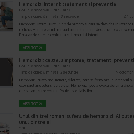
Hemoroizi interni: tratament si preventie
Boli ale sistemului circulator
Timp de citire:
6 minute, 9 secunde
27 iul
Hemoroizii interni sunt un tip de hemoroizi care se dezvolta in interiorul
rectului. Hemoroizii interni sunt intalniti mai rar decat hemoroizii externi
Persoanele care se confrunta cu hemoroizi interni…
Hemoroizi: cauze, simptome, tratament, prevent
Boli ale sistemului circulator
Timp de citire:
6 minute, 2 secunde
9 octombri
Hemoroizii sunt vene umflate, dilatate, care se formeaza in interiorul si 
exteriorul anusului si al rectului. Hemoroizii pot provoca dureri si discon
dar si sangerare rectala. Potrivit specialistilor,…
Unul din trei romani sufera de hemoroizi. Ai putea
unul dintre ei
Stiri