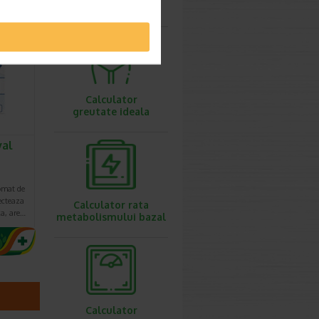
ovulatie
Calculator
greutate ideala
val
omat de
ecteaza
Calculator rata
ca, are…
metabolismului bazal
Calculator