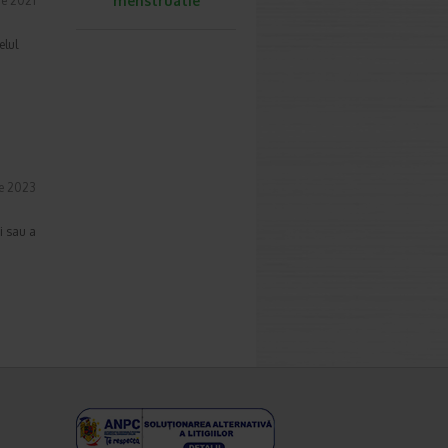
menstruatie
ie 2021
elul
ie 2023
i sau a