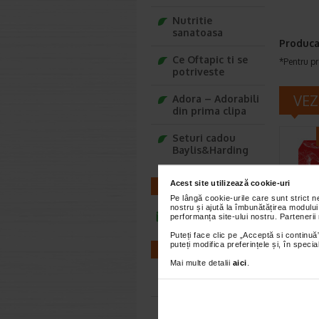
Nutritie
sanatoasa
Produca
Ce Oftapic ti se
*Pentru pr
potriveste
VEZ
Adora – Adorabili
din prima clipa
Seturi cadou
Baylis&Harding
Acest site utilizează cookie-uri
CONTACT
Pe lângă cookie-urile care sunt strict 
nostru și ajută la îmbunătățirea modului
infoline@catena.ro
performanța site-ului nostru. Partenerii
Puteți face clic pe „Acceptă si continuă”
Coenz
puteți modifica preferințele și, în spec
FARMACII
Omega
Mai multe detalii
aici
.
capsu
Farmacii NON-STOP
Naturali
Omega 3 
alimenta
Farmacii FIV