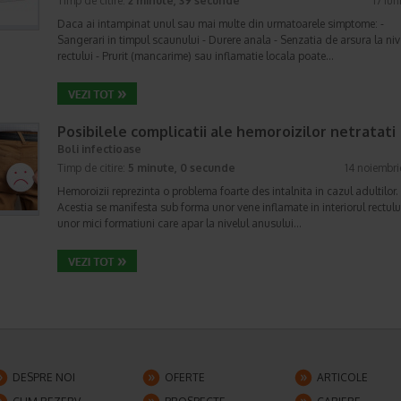
Timp de citire:
2 minute, 39 secunde
17 iun
Daca ai intampinat unul sau mai multe din urmatoarele simptome: -
Sangerari in timpul scaunului - Durere anala - Senzatia de arsura la niv
rectului - Prurit (mancarime) sau inflamatie locala poate…
Posibilele complicatii ale hemoroizilor netratati
Boli infectioase
Timp de citire:
5 minute, 0 secunde
14 noiembr
Hemoroizii reprezinta o problema foarte des intalnita in cazul adultilor.
Acestia se manifesta sub forma unor vene inflamate in interiorul rectulu
unor mici formatiuni care apar la nivelul anusului…
DESPRE NOI
OFERTE
ARTICOLE