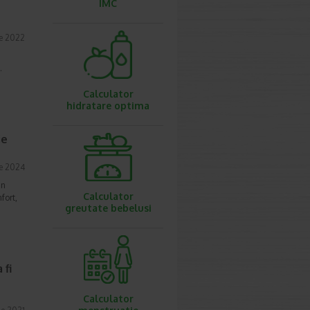
IMC
ie 2022
.
Calculator
hidratare optima
ie
e 2024
in
Calculator
fort,
greutate bebelusi
 fi
Calculator