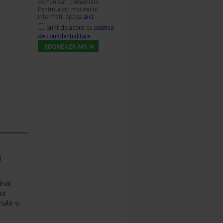
comunicari comerciale.
Pentru a citi mai multe
informatii apasa
aici
.
Sunt de acord cu
politica
de confidentialitate
i
inat
lor
anale si