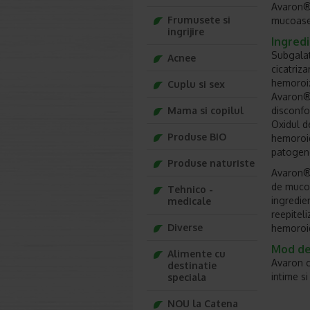
Avaron® 
Frumusete si
mucoasei
ingrijire
Ingredi
Subgalat
Acnee
cicatriz
hemoroizi
Cuplu si sex
Avaron® 
Mama si copilul
disconfo
Oxidul d
Produse BIO
hemoroid
patogen
Produse naturiste
Avaron®,
de mucoa
Tehnico -
ingredie
medicale
reepitel
Diverse
hemoroi
Mod de 
Alimente cu
Avaron c
destinatie
intime s
speciala
NOU la Catena