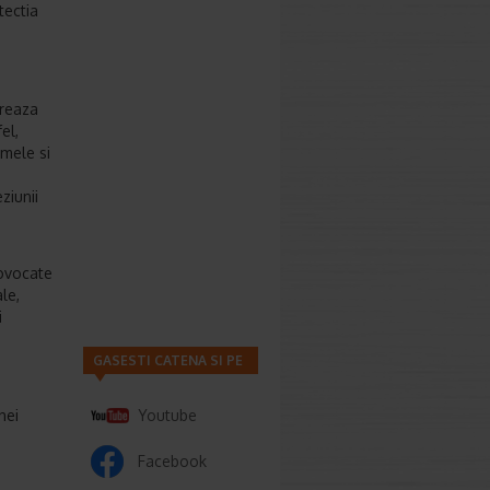
tectia
oreaza
el,
omele si
ziunii
rovocate
le,
i
GASESTI CATENA SI PE
nei
Youtube
Facebook