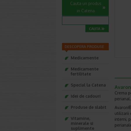
Cauta un produs
in Catena
DESCOPERA PRODUSE
Medicamente
Medicamente
fertilitate
Special la Catena
Avaron
Crema pe
Idei de cadouri
perianal.
Produse de slabit
Avaron® 
utilizar
Vitamine,
interni, p
minerale si
perianal
suplimente