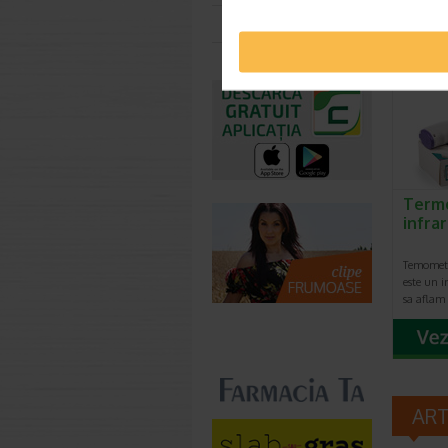
Toate farmaciile
Term
infra
Temometr
este un i
sa aflam
AR