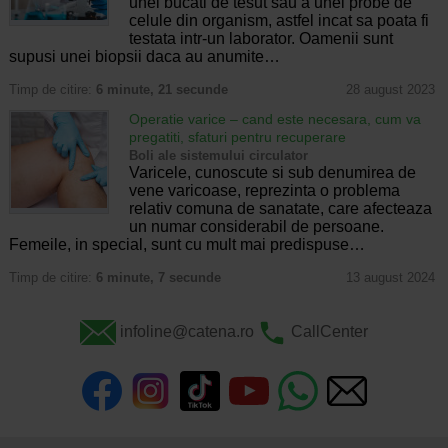
unei bucati de tesut sau a unei probe de
celule din organism, astfel incat sa poata fi
testata intr-un laborator. Oamenii sunt
supusi unei biopsii daca au anumite…
Timp de citire:
6 minute, 21 secunde
28 august 2023
Operatie varice – cand este necesara, cum va
pregatiti, sfaturi pentru recuperare
Boli ale sistemului circulator
Varicele, cunoscute si sub denumirea de
vene varicoase, reprezinta o problema
relativ comuna de sanatate, care afecteaza
un numar considerabil de persoane.
Femeile, in special, sunt cu mult mai predispuse…
Timp de citire:
6 minute, 7 secunde
13 august 2024
infoline@catena.ro
CallCenter