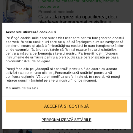
Operatie de cataracta: procedura, riscuri si
recuperare
Proceduri medicale
Cataracta reprezinta opacifierea, deci
pierderea transparentei cristalinului.
Aceasta boala progresiva apare in special
Acest site utilizează cookie-uri
ca urmare a inaintarii in varsta (cataracta
senila), iar la nivel mondial reprezinta…
Pe lângă cookie-urile care sunt strict necesare pentru funcționarea acestui
site web, folosim cookie-uri care ne ajută să înțelegem cum se navighează
pe site-ul nostru și ajută la îmbunătățirea modului în care funcționează site-
Timp de citire:
5 minute, 32 secunde
13 august 2024
ul, de exemplu, făcând rezultatele să fie mai exacte în cazul căutărilor,
pentru a măsura performanța site-ului nostru. Partenerii noștri folosesc
Biopsie mamara: pregatire, realizare,
instrumente de urmărire pentru a oferi publicitate personalizată pe baza
obiceiurilor dvs. de navigare.
recuperare, rezultate
Proceduri medicale
Puteți face clic pe „Acceptă si continuă” pentru a fi de acord cu aceste
O biopsie mamara este un test medical prin
utilizări sau puteți face clic pe „Personalizează setările” pentru a vă
configura opțiunile. Vă puteți modifica preferințele și, în special, vă puteți
care se preleveaza un esantion de tesut din
retrage consimțământul pe site-ul nostru în orice moment.
san pentru a fi examinat la microscop.
Aceasta procedura este esentiala pentru a
Mai multe detalii
aici
.
determina daca o anomalie detectata…
Timp de citire:
5 minute, 2 secunde
29 octombrie 2024
ACCEPTĂ SI CONTINUĂ
Informatii despre biopsie – cand se recomanda,
tipuri de biopsii, complicatii procedurale
PERSONALIZEAZĂ SETĂRILE
Proceduri medicale
Biopsia este o procedura de indepartare a