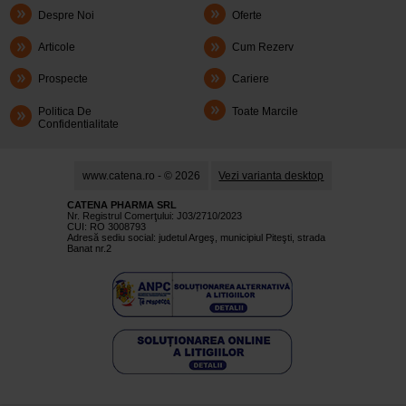
Despre Noi
Oferte
Articole
Cum Rezerv
Prospecte
Cariere
Politica De
Toate Marcile
Confidentialitate
www.catena.ro - © 2026
Vezi varianta desktop
CATENA PHARMA SRL
Nr. Registrul Comerţului: J03/2710/2023
CUI: RO 3008793
Adresă sediu social: judetul Argeş, municipiul Piteşti, strada
Banat nr.2