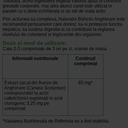
Totodata, acest ingredient vegetal valoros ajuta la controlul
greutatii corporale, mai ales atunci cand este utilizat in
paralel cu o dieta echilibrata si un stil de viata activ.
Prin actiunea sa complexa, Naturalis BilActiv Anghinare este
recomandat persoanelor care doresc sa-si protejeze functia
hepatica, sa sustina digestia si sa contribuie la reglarea
nivelului de colesterol si trigliceride din organism.
Doze și mod de utilizare:
Cate 2-3 comprimate de 3 ori pe zi, inainte de masa.
Informatii nutritionale
Continut/
comprimat
Extract uscat din frunze de
65 mg*
Anghinare (
Cynara Scolymus
)
corespunzator la acizi
cafeilchinici exprimati in acid
clorogenic 3,25 mg pe
comprimat
*Valoarea Nutritionala de Referinta nu a fost stabilita.