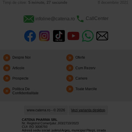
Timp de citire:
5 minute, 27 secunde
8 decembrie 2021
infoline@catena.ro
CallCenter
Despre Noi
Oferte
Articole
Cum Rezerv
Prospecte
Cariere
Politica De
Toate Marcile
Confidentialitate
www.catena.ro - © 2026
Vezi varianta desktop
CATENA PHARMA SRL
Nr. Registrul Comerţului: J03/2710/2023
CUI: RO 3008793
Adresă sediu social: judetul Argeş, municipiul Piteşti, strada