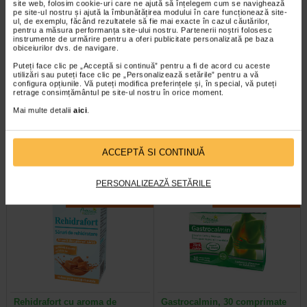
site web, folosim cookie-uri care ne ajută să înțelegem cum se navighează
pe site-ul nostru și ajută la îmbunătățirea modului în care funcționează site-
ul, de exemplu, făcând rezultatele să fie mai exacte în cazul căutărilor,
pentru a măsura performanța site-ului nostru. Partenerii noștri folosesc
instrumente de urmărire pentru a oferi publicitate personalizată pe baza
obiceiurilor dvs. de navigare.
Puteți face clic pe „Acceptă si continuă” pentru a fi de acord cu aceste
Urosuport forte, 15 capsule,
Tribulus 500, 60 capsule,
utilizări sau puteți face clic pe „Personalizează setările” pentru a vă
configura opțiunile. Vă puteți modifica preferințele și, în special, vă puteți
Naturalis
NATURALIS
retrage consimțământul pe site-ul nostru în orice moment.
Mai multe detalii
aici
.
Suplimentul alimentar cu D-
Naturalis Tribulus 500 este un
manoza, extract din fructe de afin
supliment alimentar vegan, fara
american/merisor canadian si…
gluten si fara organisme…
ACCEPTĂ SI CONTINUĂ
PERSONALIZEAZĂ SETĂRILE
Plătești 2, primești 3
Plătești 2, primești 3
Rehidrafort cu aroma de
Gastrocalmin, 30 comprimate