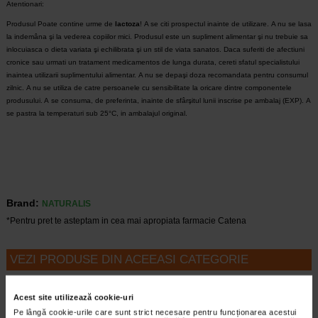
Atentionari:
Produsul Poate contine urme de
lactoza
!
A se citi prospectul inainte de utilizare.
A nu se lasa
la indemâna şi la vederea copiilor mici.
Produsul este un supliment alimentar şi nu trebuie sa
inlocuiasca o dieta variata şi echilibrata şi un stil de viata sanatos.
Daca suferiti de afectiuni
cronice sau urmati un tratament medicamentos de lunga durata, cereti sfatul specialistului
inaintea utilizarii suplimentului alimentar.
A nu se depaşi doza recomandata pentru consumul
zilnic.
A nu se utiliza de catre persoanele cu sensibilitate la oricare dintre componentele
produsului. A
se consuma, de preferinta, inainte de sfârşitul lunii inscrise pe ambalaj (EXP).
A
se pastra la temperaturi sub 25°C, in ambalajul original.
Brand:
NATURALIS
*Pentru pret te asteptam in cea mai apropiata farmacie Catena
VEZI PRODUSE DIN ACEEASI CATEGORIE
Plătești 2, primești 3
Plătești 2, primești 3
Acest site utilizează cookie-uri
Pe lângă cookie-urile care sunt strict necesare pentru funcționarea acestui