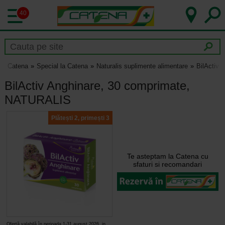
40
Catena
Special la Catena
Naturalis suplimente alimentare
BilActiv
BilActiv Anghinare, 30 comprimate,
NATURALIS
Plătești 2, primești 3
Te asteptam la Catena cu
sfaturi si recomandari
Ofertă valabilă în perioada 1-31 august 2026, in