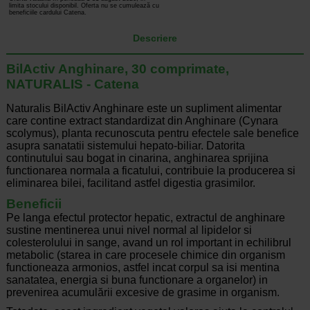
limita stocului disponibil. Oferta nu se cumulează cu
beneficiile cardului Catena.
Descriere
BilActiv Anghinare, 30 comprimate,
NATURALIS - Catena
Naturalis BilActiv Anghinare este un supliment alimentar
care contine extract standardizat din Anghinare (Cynara
scolymus), planta recunoscuta pentru efectele sale benefice
asupra sanatatii sistemului hepato-biliar. Datorita
continutului sau bogat in cinarina, anghinarea sprijina
functionarea normala a ficatului, contribuie la producerea si
eliminarea bilei, facilitand astfel digestia grasimilor.
Beneficii
Pe langa efectul protector hepatic, extractul de anghinare
sustine mentinerea unui nivel normal al lipidelor si
colesterolului in sange, avand un rol important in echilibrul
metabolic (starea in care procesele chimice din organism
functioneaza armonios, astfel incat corpul sa isi mentina
sanatatea, energia si buna functionare a organelor) in
prevenirea acumulării excesive de grasime in organism.