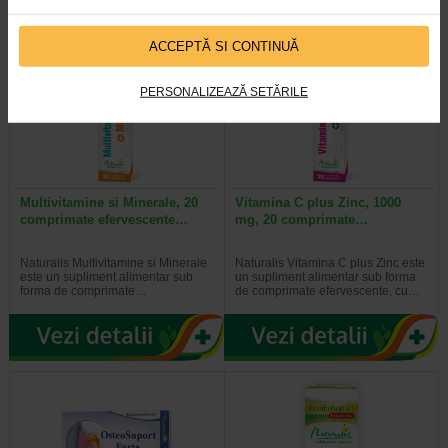
ACCEPTĂ SI CONTINUĂ
PERSONALIZEAZĂ SETĂRILE
Multivitamine si Minerale, 20
Vitamina C plus Zinc, 1000
comprimate efervescente…
mg, 20 comprimate…
Naturalis Multivitamine si Minerale
Naturalis Vitamina C plus Zinc este
este un supliment alimentar sub
un supliment alimentar sub forma
forma de comprimate…
de comprimate efervescente, cu…