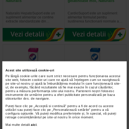
Naturalis
gelatinoase moi, Naturalis
Naturalis HepatoSuport este un
CardioSuport este un supliment
supliment alimentar ce contine
alimentar formulat pentru
extracte standardizate din…
sustinerea functionarii normale a…
Acest site utilizează cookie-uri
Pe lângă cookie-urile care sunt strict necesare pentru funcționarea acestui
site web, folosim cookie-uri care ne ajută să înțelegem cum se navighează
pe site-ul nostru și ajută la îmbunătățirea modului în care funcționează site-
ul, de exemplu, făcând rezultatele să fie mai exacte în cazul căutărilor,
pentru a măsura performanța site-ului nostru. Partenerii noștri folosesc
Calciu Magneziu Zinc si
Magneziu Plus Vitamina B6, 20
instrumente de urmărire pentru a oferi publicitate personalizată pe baza
Vitamina D, 20 comprimate…
comprimate efervescente…
obiceiurilor dvs. de navigare.
Puteți face clic pe „Acceptă si continuă” pentru a fi de acord cu aceste
Calciu Magneziu Zinc si Vitamina D
Proprietati Magneziul contribuie la:
utilizări sau puteți face clic pe „Personalizează setările” pentru a vă
este un supliment alimentar sub
functionarea normala a sistemului
configura opțiunile. Vă puteți modifica preferințele și, în special, vă puteți
forma de comprimate…
muscular; reducerea oboselii si…
retrage consimțământul pe site-ul nostru în orice moment.
Mai multe detalii
aici
.