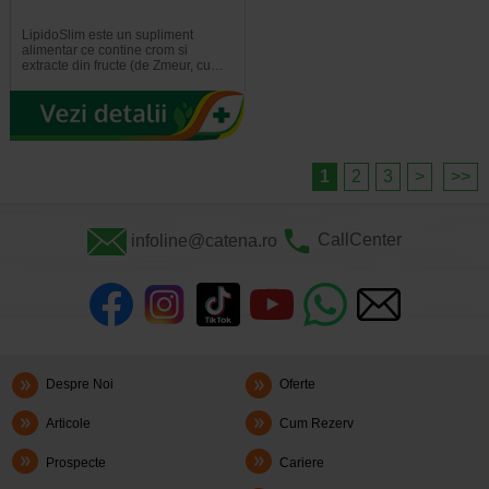
LipidoSlim este un supliment
alimentar ce contine crom si
extracte din fructe (de Zmeur, cu…
1
2
3
>
>>
infoline@catena.ro
CallCenter
Despre Noi
Oferte
Articole
Cum Rezerv
Prospecte
Cariere