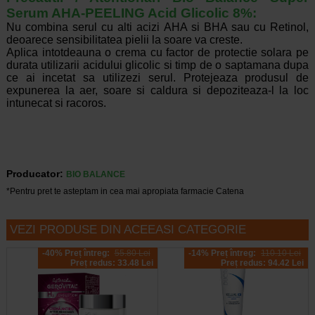
Serum AHA-PEELING Acid Glicolic 8%:
Nu combina serul cu alti acizi AHA si BHA sau cu Retinol,
deoarece sensibilitatea pielii la soare va creste.
Aplica intotdeauna o crema cu factor de protectie solara pe
durata utilizarii acidului glicolic si timp de o saptamana dupa
ce ai incetat sa utilizezi serul. Protejeaza produsul de
expunerea la aer, soare si caldura si depoziteaza-l la loc
intunecat si racoros.
Producator:
BIO BALANCE
*Pentru pret te asteptam in cea mai apropiata farmacie Catena
VEZI PRODUSE DIN ACEEASI CATEGORIE
-40% Preț întreg:
55.80 Lei
-14% Preț întreg:
110.10 Lei
Preț redus: 33.48 Lei
Preț redus: 94.42 Lei