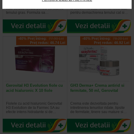
Bioderma Sebium Gel Spumant
Solutia Micelara Sensibio H2O de
este solutia ideala pentru curatarea
la Bioderma este recomandata atat
tenului gras. Formula sa…
pentru demachierea tenului cat si…
-40% Preț întreg:
77.90 Lei
-40% Preț întreg:
78.20 Lei
Preț redus: 46.74 Lei
Preț redus: 46.92 Lei
Gerovital H3 Evolution fiole cu
GH3 Derma+ Crema antirid si
acid hialuronic X 10 fiole
fermitate, 50 ml, Gerovital
Fiolele cu acid hialuronic Gerovital
Crema este dezvoltata pentru
H3 Evolution de la Farmec SA au
intretinerea tenurilor ridate, lipsite
efecte intens hidratante si de…
de fermitate, tinere sau mature si…