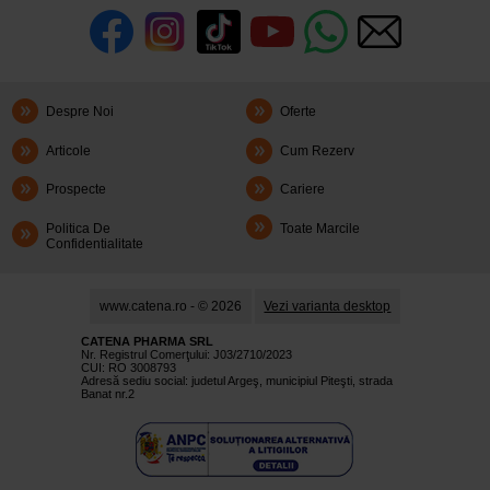
Despre Noi
Oferte
Articole
Cum Rezerv
Prospecte
Cariere
Politica De
Toate Marcile
Confidentialitate
www.catena.ro - © 2026
Vezi varianta desktop
CATENA PHARMA SRL
Nr. Registrul Comerţului: J03/2710/2023
CUI: RO 3008793
Adresă sediu social: judetul Argeş, municipiul Piteşti, strada
Banat nr.2