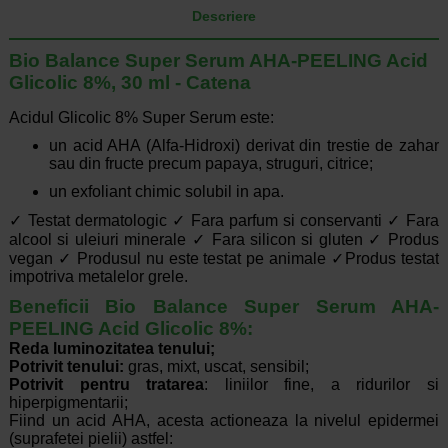
Descriere
Bio Balance Super Serum AHA-PEELING Acid
Glicolic 8%, 30 ml - Catena
Acidul Glicolic 8% Super Serum este:
un acid AHA (Alfa-Hidroxi) derivat din trestie de zahar
sau din fructe precum papaya, struguri, citrice;
un exfoliant chimic solubil in apa.
✓ Testat dermatologic ✓ Fara parfum si conservanti ✓ Fara
alcool si uleiuri minerale ✓ Fara silicon si gluten ✓ Produs
vegan ✓ Produsul nu este testat pe animale ✓Produs testat
impotriva metalelor grele.
Beneficii Bio Balance Super Serum AHA-
PEELING Acid Glicolic 8%:
Reda luminozitatea tenului;
Potrivit tenului:
gras, mixt, uscat, sensibil;
Potrivit pentru tratarea
: liniilor fine, a ridurilor si
hiperpigmentarii;
Fiind un acid AHA, acesta actioneaza la nivelul epidermei
(suprafetei pielii) astfel: