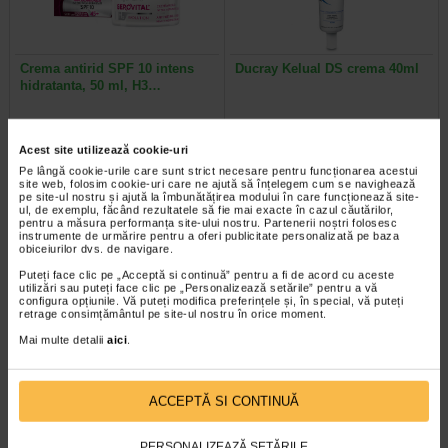
Crema antirid SPF 10 intens
Ducray Kelual DS crema 40ml
hidratanta, 50 ml, H3…
Gerovital H3E Crema antirid FP10
Crema keratoreductoare Ducray
hidrateaza intensiv pielea si
este o crema calmanta
Acest site utilizează cookie-uri
previne aparitia ridurilor, oferind…
recomandata pentru tratarea…
Pe lângă cookie-urile care sunt strict necesare pentru funcționarea acestui
site web, folosim cookie-uri care ne ajută să înțelegem cum se navighează
pe site-ul nostru și ajută la îmbunătățirea modului în care funcționează site-
ul, de exemplu, făcând rezultatele să fie mai exacte în cazul căutărilor,
pentru a măsura performanța site-ului nostru. Partenerii noștri folosesc
instrumente de urmărire pentru a oferi publicitate personalizată pe baza
-30% Preț întreg:
129,30 Lei
-20% Preț întreg:
108.30 Lei
obiceiurilor dvs. de navigare.
Preț redus: 90.51 Lei
Preț redus: 86.64 Lei
Puteți face clic pe „Acceptă si continuă” pentru a fi de acord cu aceste
utilizări sau puteți face clic pe „Personalizează setările” pentru a vă
configura opțiunile. Vă puteți modifica preferințele și, în special, vă puteți
retrage consimțământul pe site-ul nostru în orice moment.
Mai multe detalii
aici
.
ACCEPTĂ SI CONTINUĂ
Sebium Gel Spumant pentru
Bioderma Sensibio H2O
curatarea tenului gras X 500 ml
Solutie Micelara X 500 ml
PERSONALIZEAZĂ SETĂRILE