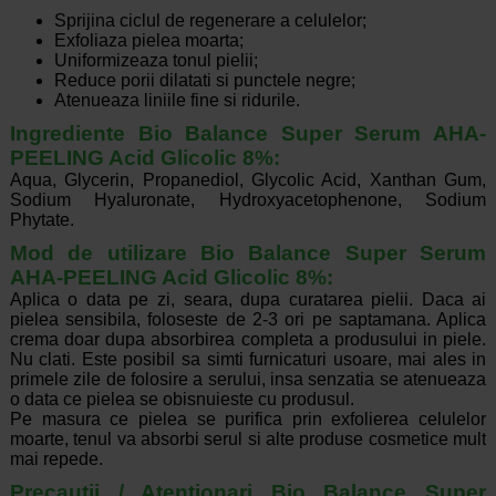
Sprijina ciclul de regenerare a celulelor;
Exfoliaza pielea moarta;
Uniformizeaza tonul pielii;
Reduce porii dilatati si punctele negre;
Atenueaza liniile fine si ridurile.
Ingrediente Bio Balance Super Serum AHA-
PEELING Acid Glicolic 8%:
Aqua, Glycerin, Propanediol, Glycolic Acid, Xanthan Gum,
Sodium Hyaluronate, Hydroxyacetophenone, Sodium
Phytate.
Mod de utilizare Bio Balance Super Serum
AHA-PEELING Acid Glicolic 8%:
Aplica o data pe zi, seara, dupa curatarea pielii. Daca ai
pielea sensibila, foloseste de 2-3 ori pe saptamana. Aplica
crema doar dupa absorbirea completa a produsului in piele.
Nu clati. Este posibil sa simti furnicaturi usoare, mai ales in
primele zile de folosire a serului, insa senzatia se atenueaza
o data ce pielea se obisnuieste cu produsul.
Pe masura ce pielea se purifica prin exfolierea celulelor
moarte, tenul va absorbi serul si alte produse cosmetice mult
mai repede.
Precautii / Atentionari Bio Balance Super