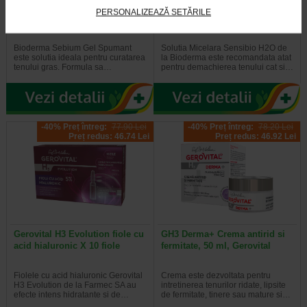
Sebium Gel Spumant pentru
Bioderma Sensibio H2O
PERSONALIZEAZĂ SETĂRILE
curatarea tenului gras X 500 ml
Solutie Micelara X 500 ml
Bioderma Sebium Gel Spumant
Solutia Micelara Sensibio H2O de
este solutia ideala pentru curatarea
la Bioderma este recomandata atat
tenului gras. Formula sa…
pentru demachierea tenului cat si…
-40% Preț întreg:
77.90 Lei
-40% Preț întreg:
78.20 Lei
Preț redus: 46.74 Lei
Preț redus: 46.92 Lei
Gerovital H3 Evolution fiole cu
GH3 Derma+ Crema antirid si
acid hialuronic X 10 fiole
fermitate, 50 ml, Gerovital
Fiolele cu acid hialuronic Gerovital
Crema este dezvoltata pentru
H3 Evolution de la Farmec SA au
intretinerea tenurilor ridate, lipsite
efecte intens hidratante si de…
de fermitate, tinere sau mature si…