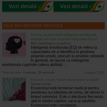
CELE MAI RECENTE ARTICOLE
Cum sa va dezvoltati inteligenta emotionala:
metode prin care va puteti imbunatati EQ-ul
Boli neurologice si psihice
Inteligenta emotionala (EQ) se refera la
capacitatea de a identifica si gestiona
propriile emotii, precum si emotiile celorlalti.
In general, se spune ca inteligenta
emotionala cuprinde cateva abilitati:…
Timp de citire:
4 minute, 39 secunde
6 august 2026
Enurezis: cauze, factori declansatori si solutii
Sistem urinar
Enurezisul este termenul medical pentru
pierderea accidentala de urina, de obicei in
timpul somnului. Este o afectiune frecventa
atat in randul copiilor, cat si al adultilor.
Enurezisul este considerat…