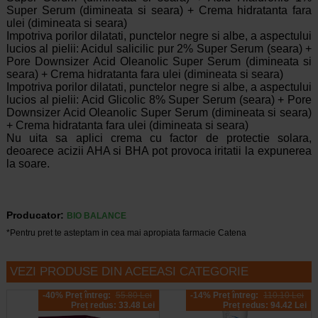
Super Serum (dimineata si seara) + Crema hidratanta fara
ulei (dimineata si seara)
Impotriva porilor dilatati, punctelor negre si albe, a aspectului
lucios al pielii: Acidul salicilic pur 2% Super Serum (seara) +
Pore Downsizer Acid Oleanolic Super Serum (dimineata si
seara) + Crema hidratanta fara ulei (dimineata si seara)
Impotriva porilor dilatati, punctelor negre si albe, a aspectului
lucios al pielii: Acid Glicolic 8% Super Serum (seara) + Pore
Downsizer Acid Oleanolic Super Serum (dimineata si seara)
+ Crema hidratanta fara ulei (dimineata si seara)
Nu uita sa aplici crema cu factor de protectie solara,
deoarece acizii AHA si BHA pot provoca iritatii la expunerea
la soare.
Producator:
BIO BALANCE
*Pentru pret te asteptam in cea mai apropiata farmacie Catena
VEZI PRODUSE DIN ACEEASI CATEGORIE
-40% Preț întreg:
55.80 Lei
-14% Preț întreg:
110.10 Lei
Preț redus: 33.48 Lei
Preț redus: 94.42 Lei