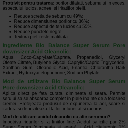
Protrivit pentru tratarea:
porilor dilatati, sebumului in exces,
aspectului lucios, acneei si iritatiilor pielii.
Reduce scretia de sebum cu 49%;
Reduce dimensiunea porilor cu 36%;
Reduce aspectul de ten lucios cu 55%;
Reduce punctele negre;
Textura pielii este matifiata.
Ingrediente Bio Balance Super Serum Pore
downsizer Acid Oleanolic:
Aqua, Coco-Caprylate/Caprate, Propanediol, Glyceryl
Oleate Citrate, Butylene Glycol, Caprylic/Capric Triglyceride,
Xanthan Gum, Oleanolic Acid, Enantia Chlorantha Bark
Extract, Hydroxyacetophenone, Sodium Phytate.
Mod de utilizare Bio Balance Super Serum
Pore downsizer Acid Oleanolic:
Aplica direct pe fata curata, dimineata si seara. Permite
serului sa se absoarba complet in piele inainte de a folosirea
cremei. Protejeaza produsul de expunerea la aer, soare si
cadura si depoziteaza-l la loc intunecat si racoros.
Mod de utilizare acidul oleanolic cu alte serumuri?
Impotriva ridurilor si a liniilor fine: Acidul salicilic pur 2%
Super Serum (dimineata si seara) + Acid Hialuronic 1%