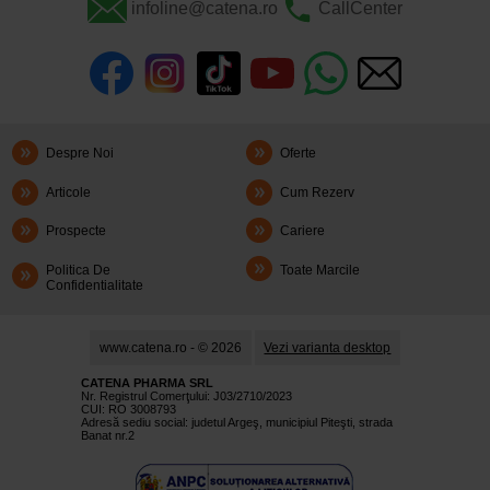
infoline@catena.ro
CallCenter
Despre Noi
Oferte
Articole
Cum Rezerv
Prospecte
Cariere
Politica De
Toate Marcile
Confidentialitate
www.catena.ro - © 2026
Vezi varianta desktop
CATENA PHARMA SRL
Nr. Registrul Comerţului: J03/2710/2023
CUI: RO 3008793
Adresă sediu social: judetul Argeş, municipiul Piteşti, strada
Banat nr.2