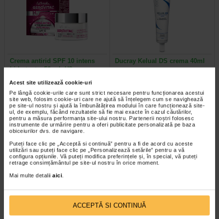
Crema antirid SPF 10 intens
Ducray Kelual DS crema 40ml
hidratanta, 50 ml, H3…
Acest site utilizează cookie-uri
Gerovital H3E Crema antirid FP10
Crema keratoreductoare Ducray
Pe lângă cookie-urile care sunt strict necesare pentru funcționarea acestui
hidrateaza intensiv pielea si
este o crema calmanta
site web, folosim cookie-uri care ne ajută să înțelegem cum se navighează
previne aparitia ridurilor, oferind…
recomandata pentru tratarea…
pe site-ul nostru și ajută la îmbunătățirea modului în care funcționează site-
ul, de exemplu, făcând rezultatele să fie mai exacte în cazul căutărilor,
pentru a măsura performanța site-ului nostru. Partenerii noștri folosesc
instrumente de urmărire pentru a oferi publicitate personalizată pe baza
obiceiurilor dvs. de navigare.
Puteți face clic pe „Acceptă si continuă” pentru a fi de acord cu aceste
-30% Preț întreg:
129,30 Lei
-20% Preț întreg:
108.30 Lei
utilizări sau puteți face clic pe „Personalizează setările” pentru a vă
Preț redus: 90.51 Lei
Preț redus: 86.64 Lei
configura opțiunile. Vă puteți modifica preferințele și, în special, vă puteți
retrage consimțământul pe site-ul nostru în orice moment.
Mai multe detalii
aici
.
ACCEPTĂ SI CONTINUĂ