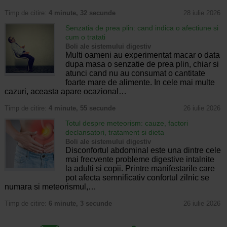
Timp de citire:
4 minute, 32 secunde
28 iulie 2026
Senzatia de prea plin: cand indica o afectiune si
cum o tratati
Boli ale sistemului digestiv
Multi oameni au experimentat macar o data
dupa masa o senzatie de prea plin, chiar si
atunci cand nu au consumat o cantitate
foarte mare de alimente. In cele mai multe
cazuri, aceasta apare ocazional…
Timp de citire:
4 minute, 55 secunde
26 iulie 2026
Totul despre meteorism: cauze, factori
declansatori, tratament si dieta
Boli ale sistemului digestiv
Disconfortul abdominal este una dintre cele
mai frecvente probleme digestive intalnite
la adulti si copii. Printre manifestarile care
pot afecta semnificativ confortul zilnic se
numara si meteorismul,…
Timp de citire:
6 minute, 3 secunde
26 iulie 2026