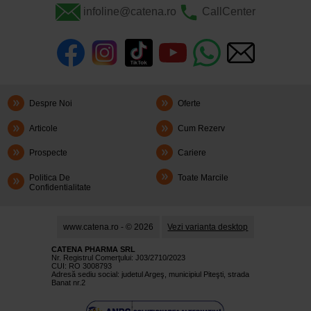
infoline@catena.ro
CallCenter
Despre Noi
Oferte
Articole
Cum Rezerv
Prospecte
Cariere
Politica De
Toate Marcile
Confidentialitate
www.catena.ro - © 2026
Vezi varianta desktop
CATENA PHARMA SRL
Nr. Registrul Comerţului: J03/2710/2023
CUI: RO 3008793
Adresă sediu social: judetul Argeş, municipiul Piteşti, strada
Banat nr.2