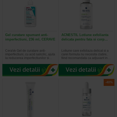
Gel curatare spumant anti-
ACNESTIL Lotiune exfolianta
imperfectiuni, 236 ml, CERAVE
delicata pentru fata si corp…
CeraVe Gel de curatare anti-
Lotiune care exfoliaza delicat si a
imperfectiuni, cu acid salicilic, ajuta
carei formula nu necesita clatire,
la reducerea imperfectiunilor si…
fiind recomandata ca adjuvant in…
-40%