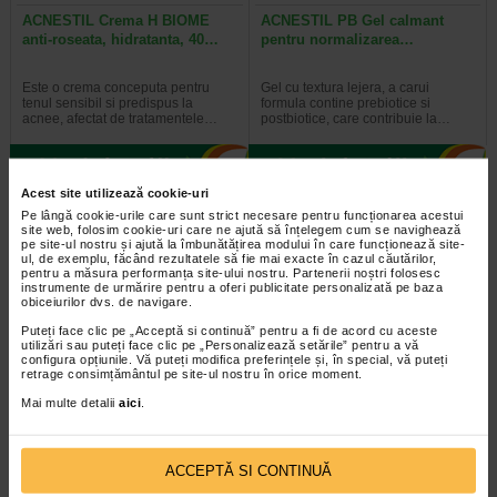
ACNESTIL Crema H BIOME
ACNESTIL PB Gel calmant
anti-roseata, hidratanta, 40…
pentru normalizarea…
Este o crema conceputa pentru
Gel cu textura lejera, a carui
tenul sensibil si predispus la
formula contine prebiotice si
acnee, afectat de tratamentele…
postbiotice, care contribuie la…
Acest site utilizează cookie-uri
-40% Preț întreg:
55.90 Lei
Pe lângă cookie-urile care sunt strict necesare pentru funcționarea acestui
site web, folosim cookie-uri care ne ajută să înțelegem cum se navighează
Preț redus: 33.54 Lei
pe site-ul nostru și ajută la îmbunătățirea modului în care funcționează site-
ul, de exemplu, făcând rezultatele să fie mai exacte în cazul căutărilor,
pentru a măsura performanța site-ului nostru. Partenerii noștri folosesc
instrumente de urmărire pentru a oferi publicitate personalizată pe baza
obiceiurilor dvs. de navigare.
Puteți face clic pe „Acceptă si continuă” pentru a fi de acord cu aceste
utilizări sau puteți face clic pe „Personalizează setările” pentru a vă
configura opțiunile. Vă puteți modifica preferințele și, în special, vă puteți
retrage consimțământul pe site-ul nostru în orice moment.
ACNESTIL Spuma curatare ten
ACNESTIL Gel de curatare, 200
Mai multe detalii
aici
.
cu tendinta acneica,165 ml…
ml, Rilastil
Spuma demachianta cu
Gel curatare ten cu tendinta
ACCEPTĂ SI CONTINUĂ
concentratie scazuta de surfactanti
acneica este recomandat pentru
este potrivita chiar si pentru cel…
curatarea pielii mixte, predispuse…