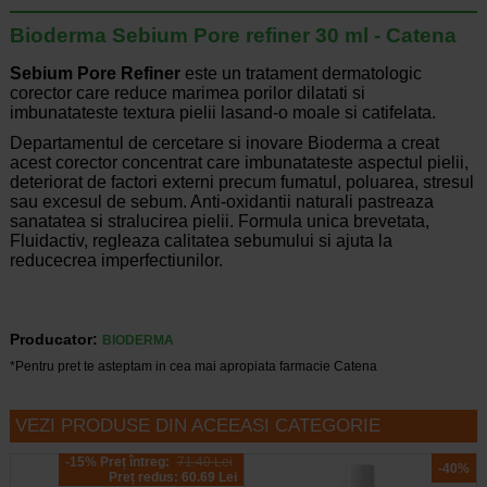
Bioderma Sebium Pore refiner 30 ml - Catena
Sebium Pore Refiner
este un tratament dermatologic
corector care reduce marimea porilor dilatati si
imbunatateste textura pielii lasand-o moale si catifelata.
Departamentul de cercetare si inovare Bioderma a creat
acest corector concentrat care imbunatateste aspectul pielii,
deteriorat de factori externi precum fumatul, poluarea, stresul
sau excesul de sebum. Anti-oxidantii naturali pastreaza
sanatatea si stralucirea pielii. Formula unica brevetata,
Fluidactiv, regleaza calitatea sebumului si ajuta la
reducecrea imperfectiunilor.
Producator:
BIODERMA
*Pentru pret te asteptam in cea mai apropiata farmacie Catena
VEZI PRODUSE DIN ACEEASI CATEGORIE
-15% Preț întreg:
71.40 Lei
-40%
Preț redus: 60.69 Lei