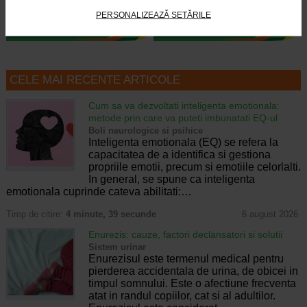
PERSONALIZEAZĂ SETĂRILE
CELE MAI RECENTE ARTICOLE
Cum sa va dezvoltati inteligenta emotionala:
metode prin care va puteti imbunatati EQ-ul
Boli neurologice si psihice
Inteligenta emotionala (EQ) se refera la
capacitatea de a identifica si gestiona
propriile emotii, precum si emotiile celorlalti.
In general, se spune ca inteligenta
emotionala cuprinde cateva abilitati:…
Timp de citire:
4 minute, 39 secunde
6 august 2026
Enurezis: cauze, factori declansatori si solutii
Sistem urinar
Enurezisul este termenul medical pentru
pierderea accidentala de urina, de obicei in
timpul somnului. Este o afectiune frecventa
atat in randul copiilor, cat si al adultilor.