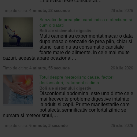
Enurezisul este considerat…
Timp de citire:
4 minute, 32 secunde
28 iulie 2026
Senzatia de prea plin: cand indica o afectiune si
cum o tratati
Boli ale sistemului digestiv
Multi oameni au experimentat macar o data
dupa masa o senzatie de prea plin, chiar si
atunci cand nu au consumat o cantitate
foarte mare de alimente. In cele mai multe
cazuri, aceasta apare ocazional…
Timp de citire:
4 minute, 55 secunde
26 iulie 2026
Totul despre meteorism: cauze, factori
declansatori, tratament si dieta
Boli ale sistemului digestiv
Disconfortul abdominal este una dintre cele
mai frecvente probleme digestive intalnite
la adulti si copii. Printre manifestarile care
pot afecta semnificativ confortul zilnic se
numara si meteorismul,…
Timp de citire:
6 minute, 3 secunde
26 iulie 2026