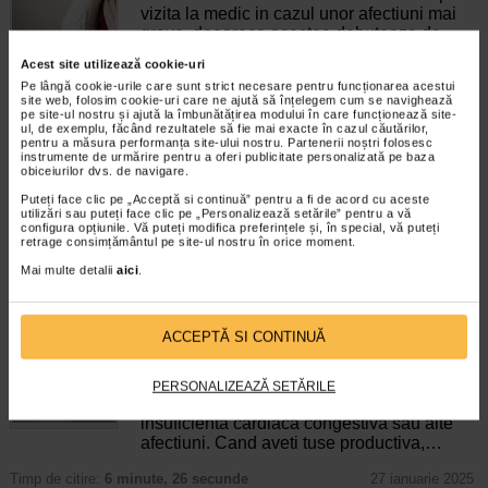
vizita la medic in cazul unor afectiuni mai
grave, deoarece acestea debuteaza de
multe ori cu semne si simptome minore. Cu
Acest site utilizează cookie-uri
toate acestea, potrivit specialistilor,…
Pe lângă cookie-urile care sunt strict necesare pentru funcționarea acestui
site web, folosim cookie-uri care ne ajută să înțelegem cum se navighează
Timp de citire:
6 minute, 30 secunde
16 decembrie 2025
pe site-ul nostru și ajută la îmbunătățirea modului în care funcționează site-
ul, de exemplu, făcând rezultatele să fie mai exacte în cazul căutărilor,
Tuse seaca – simptome, cauze si remedii
pentru a măsura performanța site-ului nostru. Partenerii noștri folosesc
instrumente de urmărire pentru a oferi publicitate personalizată pe baza
Boli ale sistemului respirator
obiceiurilor dvs. de navigare.
Tusea este modul natural in care corpul isi
protejeaza plamanii, acest reflex ajutand la
Puteți face clic pe „Acceptă si continuă” pentru a fi de acord cu aceste
utilizări sau puteți face clic pe „Personalizează setările” pentru a vă
eliminarea substantelor daunatoare din
configura opțiunile. Vă puteți modifica preferințele și, în special, vă puteți
caile respiratorii, pentru a le impiedica sa
retrage consimțământul pe site-ul nostru în orice moment.
patrunda in plamani. Toata…
Mai multe detalii
aici
.
Timp de citire:
6 minute, 9 secunde
27 ianuarie 2025
Tot ce trebuie sa stiti despre tusea productiva
ACCEPTĂ SI CONTINUĂ
Boli ale sistemului respirator
Tusea productiva este o tuse prin care se
expectoreaza sputa si poate indica o
PERSONALIZEAZĂ SETĂRILE
infectie respiratorie virala sau bacteriana,
insuficienta cardiaca congestiva sau alte
afectiuni. Cand aveti tuse productiva,…
Timp de citire:
6 minute, 26 secunde
27 ianuarie 2025