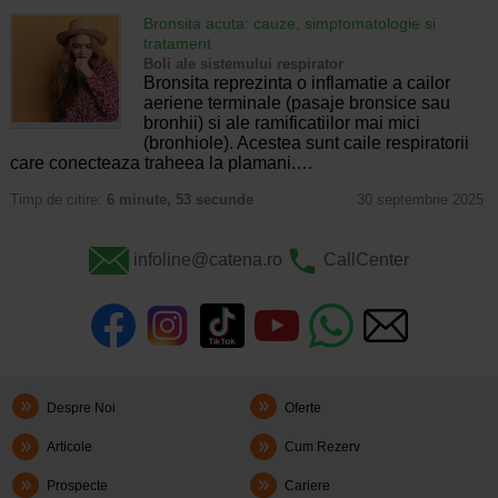
Bronsita acuta: cauze, simptomatologie si
tratament
Boli ale sistemului respirator
Bronsita reprezinta o inflamatie a cailor
aeriene terminale (pasaje bronsice sau
bronhii) si ale ramificatiilor mai mici
(bronhiole). Acestea sunt caile respiratorii
care conecteaza traheea la plamani.…
Timp de citire:
6 minute, 53 secunde
30 septembrie 2025
infoline@catena.ro
CallCenter
Despre Noi
Oferte
Articole
Cum Rezerv
Prospecte
Cariere