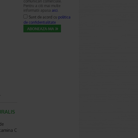
comunicari comerciale.
Pentru a citi mai multe
informatii apasa
aici
.
Sunt de acord cu
politica
de confidentialitate
r
URALIS
de
itamina C