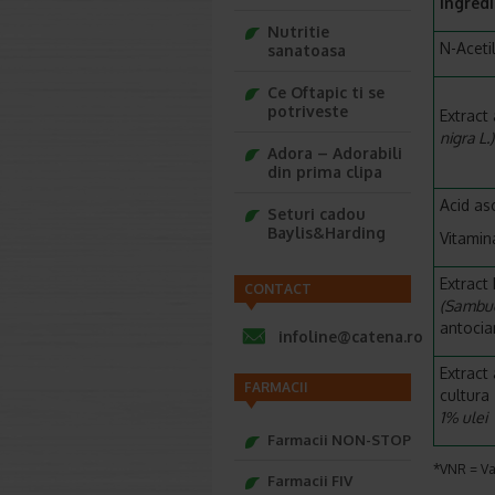
Ingred
Nutritie
N-Acetil
sanatoasa
Ce Oftapic ti se
potriveste
Extract
nigra L.
Adora – Adorabili
din prima clipa
Acid as
Seturi cadou
Baylis&Harding
Vitamin
Extract
CONTACT
(Sambuc
antocia
infoline@catena.ro
Extract
FARMACII
cultura
1% ulei
Farmacii NON-STOP
*VNR = Val
Farmacii FIV