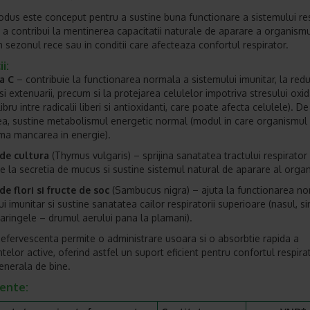
odus este conceput pentru a sustine buna functionare a sistemului re
u a contribui la mentinerea capacitatii naturale de aparare a organismul
in sezonul rece sau in conditii care afecteaza confortul respirator.
i:
a C
– contribuie la functionarea normala a sistemului imunitar, la red
si extenuarii, precum si la protejarea celulelor impotriva stresului oxid
ibru intre radicalii liberi si antioxidanti, care poate afecta celulele). De
, sustine metabolismul energetic normal (modul in care organismul
ma mancarea in energie).
de cultura
(Thymus vulgaris) – sprijina sanatatea tractului respirator 
ie la secretia de mucus si sustine sistemul natural de aparare al organ
de flori si fructe de soc
(Sambucus nigra) – ajuta la functionarea no
i imunitar si sustine sanatatea cailor respiratorii superioare (nasul, si
 laringele – drumul aerului pana la plamani).
efervescenta permite o administrare usoara si o absorbtie rapida a
telor active, oferind astfel un suport eficient pentru confortul respirat
enerala de bine.
iente: