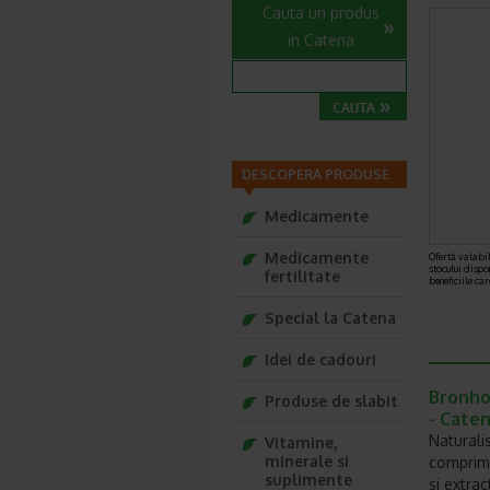
Cauta un produs
in Catena
DESCOPERA PRODUSE
Medicamente
Medicamente
Ofertă valabil
stocului dispo
fertilitate
beneficiile ca
Special la Catena
Idei de cadouri
Bronho
Produse de slabit
- Cate
Naturali
Vitamine,
minerale si
comprima
suplimente
si extrac