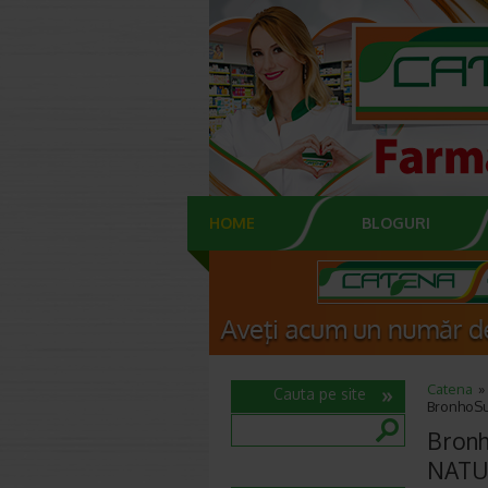
HOME
BLOGURI
Catena
Cauta pe site
BronhoSu
Bronh
NATU