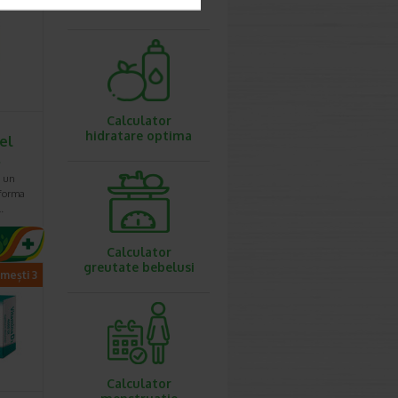
IMC
Calculator
hidratare optima
el
…
e un
 forma
…
Calculator
greutate bebelusi
imești 3
Calculator