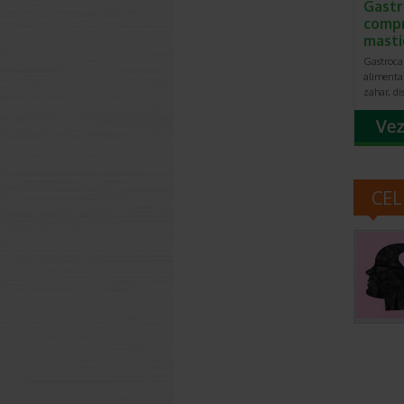
Gastr
comp
masti
Gastroca
alimentar
zahar, di
CEL