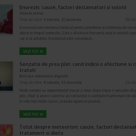
Enurezis: cauze, factori declansatori si solutii
Sistem urinar
Timp de citire:
4 minute, 32 secunde
28 iul
Enurezisul este termenul medical pentru pierderea accidentala de urina
obicei in timpul somnului. Este o afectiune frecventa atat in randul copii
cat si al adultilor. Enurezisul este considerat…
Senzatia de prea plin: cand indica o afectiune si 
tratati
Boli ale sistemului digestiv
Timp de citire:
4 minute, 55 secunde
26 iul
Multi oameni au experimentat macar o data dupa masa o senzatie de 
plin, chiar si atunci cand nu au consumat o cantitate foarte mare de al
In cele mai multe cazuri, aceasta apare ocazional…
Totul despre meteorism: cauze, factori declansat
tratament si dieta