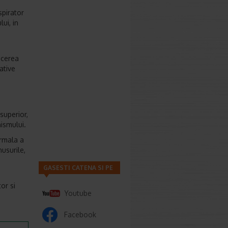
spirator
ui, in
ucerea
ative
superior,
ismului.
rmala a
nusurile,
GASESTI CATENA SI PE
or si
Youtube
Facebook