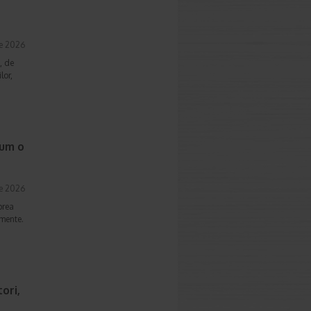
ie 2026
, de
lor,
cum o
ie 2026
prea
imente.
ori,