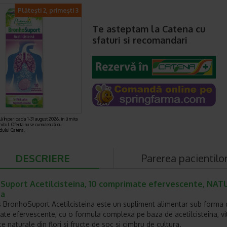
Plătești 2, primești 3
Te asteptam la Catena cu
sfaturi si recomandari
ă în perioada 1-31 august 2026, in limita
nibil. Oferta nu se cumulează cu
rdului Catena.
DESCRIERE
Parerea pacientilo
Suport Acetilcisteina, 10 comprimate efervescente, NAT
na
s BronhoSuport Acetilcisteina este un supliment alimentar sub forma 
te efervescente, cu o formula complexa pe baza de acetilcisteina, v
te naturale din flori si fructe de soc si cimbru de cultura.