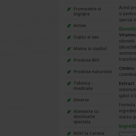
Acest pr
Frumusete si
si pentr
ingrijire
special 
Acnee
Benefici
Vitamin
Cuplu si sex
oboselii 
(dezechil
Mama si copilul
asemenea
transfor
Produse BIO
Cimbru 
Produse naturiste
contribu
Tehnico -
Extract 
medicale
sistemulu
gatul si
Diverse
Formula 
ingredien
Alimente cu
destinatie
starea g
speciala
Ingred
NOU la Catena