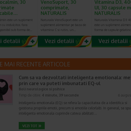
ocalmin, 30
VenoSuport, 30
Vitamina D3, 4
rimate
comprimate,
UI, 30 capsule m
cabile…
NATURALIS
NATURALIS
lmin este un supliment
Naturalis VenoSuport este un
Naturalis Vitamina D3 
 cu indulcitor, fara
supliment alimentar pe baza de
este un supliment alimen
sponibil sub forma de…
vitamina C si rutin, un…
forma de capsule gelatin
E MAI RECENTE ARTICOLE
Cum sa va dezvoltati inteligenta emotionala: m
prin care va puteti imbunatati EQ-ul
Boli neurologice si psihice
Timp de citire:
4 minute, 39 secunde
6 augus
Inteligenta emotionala (EQ) se refera la capacitatea de a identifica si
gestiona propriile emotii, precum si emotiile celorlalti. In general, se sp
inteligenta emotionala cuprinde cateva abilitati:…