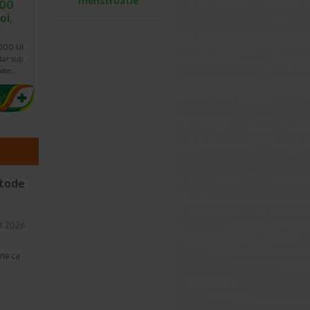
menstruatie
000
oi,
4000 UI
tar sub
oase…
etode
t 2026
une ca