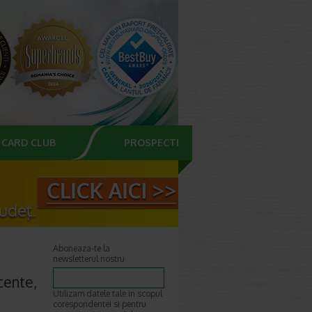
CARD CLUB
PROSPECTE
Aboneaza-te la
newsletterul nostru
cente,
Utilizam datele tale in scopul
corespondentei si pentru