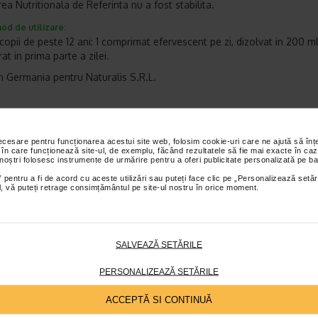
ea Nutritionala de Referinta nu a fost stabilita.
od de utilizare:
 copii de peste 12 ani: 1 comprimat efervescent pe zi, dizolvat in 200 m
at in prima parte a zilei.
n Germania pentru Naturalis S.R.L.
 la indemana si la vederea copiilor mici.
A nu se depasi doza recomandata pentru consumul zilnic.
P
 alimentar si nu trebuie sa inlocuiasca o dieta variata si echilibrata si un stil de viata sanatos.
A se
necesare pentru funcționarea acestui site web, folosim cookie-uri care ne ajută să î
 în care funcționează site-ul, de exemplu, făcând rezultatele să fie mai exacte în caz
inainte de sfarsitul perioadei inscrise pe ambalaj.
A se pastra la temperaturi sub 25 °C, in ambalajul o
 noștri folosesc instrumente de urmărire pentru a oferi publicitate personalizată pe ba
 pentru a fi de acord cu aceste utilizări sau puteți face clic pe „Personalizează setăr
ial, vă puteți retrage consimțământul pe site-ul nostru în orice moment.
ATURALIS
et te asteptam in cea mai apropiata farmacie Catena
SALVEAZĂ SETĂRILE
PERSONALIZEAZĂ SETĂRILE
I PRODUSE DIN ACEEASI CATEGORIE
ACCEPTĂ SI CONTINUĂ
Plătești 2, primești 3
Plătești 2, primești 3
Plătești 2, pr