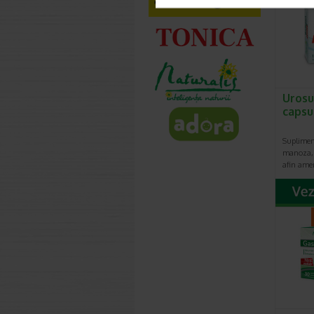
Urosu
capsu
Suplimen
manoza, 
afin ame