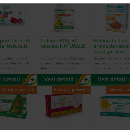
port forte, 15
Tribulus 500, 60
Rehidrafort cu
le, Naturalis
capsule, NATURALIS
aroma de caram
sarat, pulbere
tul alimentar cu D-
Naturalis Tribulus 500 este un
Naturalis Rehidrafort est
extract din fructe de
supliment alimentar vegan, fara
supliment alimentar sub
rican/merisor…
gluten si fara organisme…
de pulbere pentru solutie
Plătești 2, primești 3
Plătești 2, primești 3
Plătești 2, pr