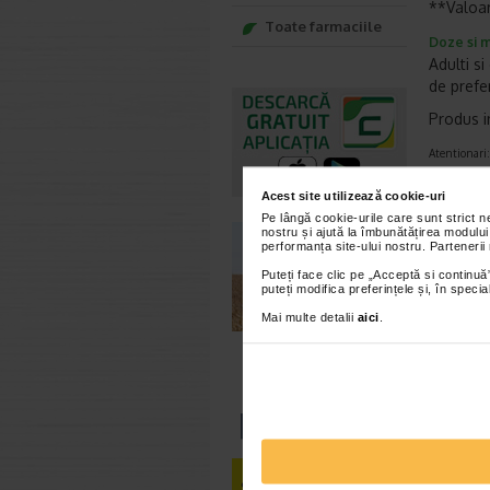
**Valoar
Toate farmaciile
Doze si m
Adulti si
de prefer
Produs i
Atentionari:
A nu se lasa
Acest site utilizează cookie-uri
un supliment
Pe lângă cookie-urile care sunt strict 
nostru și ajută la îmbunătățirea modului
preferinta, 
performanța site-ului nostru. Partenerii
Puteți face clic pe „Acceptă si continuă”
puteți modifica preferințele și, în spec
Mai multe detalii
aici
.
Brand:
N
*Pentru pr
VEZ