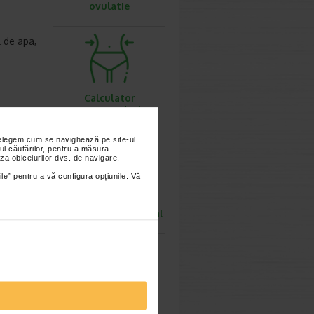
ovulatie
l de apa,
Calculator
greutate ideala
rodusul este
 consuma, de
nțelegem cum se navighează pe site-ul
ul căutărilor, pentru a măsura
riginal.
za obiceiurilor dvs. de navigare.
ile” pentru a vă configura opțiunile. Vă
Calculator rata
metabolismului bazal
Calculator
imești 3