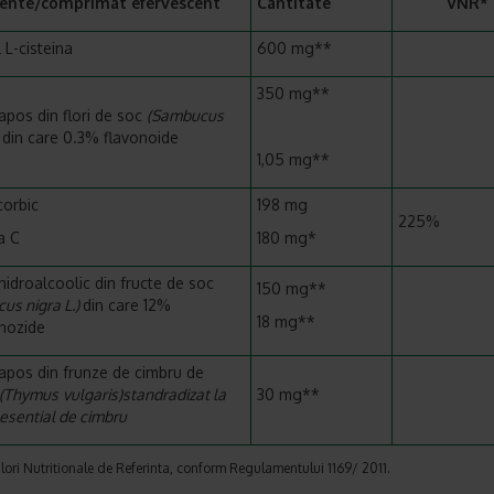
iente/comprimat efervescent
Cantitate
VNR*
 L-cisteina
600 mg**
350 mg**
 apos din flori de soc
(Sambucus
)
din care 0.3% flavonoide
1,05 mg**
corbic
198 mg
225%
a C
180 mg*
 hidroalcoolic din fructe de soc
150 mg**
us nigra L.)
din care 12%
18 mg**
nozide
 apos din frunze de cimbru de
(Thymus
vulgaris)standradizat la
30 mg**
 esential de cimbru
ori Nutritionale de Referinta, conform Regulamentului 1169/ 2011.