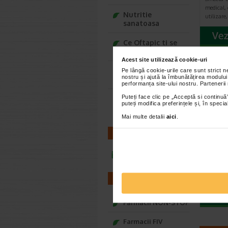
medical, 
Nutritie
utilizare
sanatoasa
Ce Oftapic ti se
potriveste
Acest site utilizează cookie-uri
Adora – Adorabili
Pe lângă cookie-urile care sunt strict 
nostru și ajută la îmbunătățirea modului
din prima clipa
performanța site-ului nostru. Partenerii
Puteți face clic pe „Acceptă si continuă”
Seturi cadou
puteți modifica preferințele și, în spec
Baylis&Harding
Mai multe detalii
aici
.
LaxaN
CONTACT
compr
Natur
infoline@catena.ro
Suplimen
de compr
contine 
FARMACII
Farmacii NON-STOP
Farmacii FIV