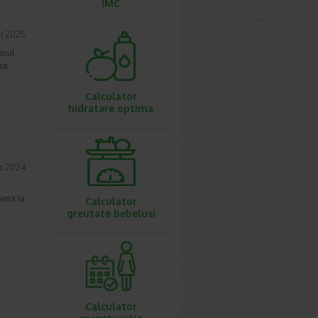
IMC
i 2025
unul
nsa
Calculator
hidratare optima
e 2024
pana la
Calculator
greutate bebelusi
Calculator