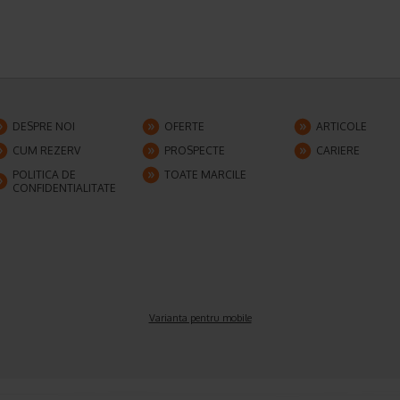
DESPRE NOI
OFERTE
ARTICOLE
CUM REZERV
PROSPECTE
CARIERE
POLITICA DE
TOATE MARCILE
CONFIDENTIALITATE
Varianta pentru mobile