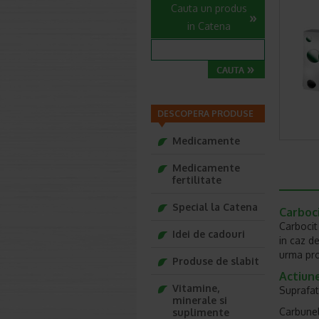
Cauta un produs
in Catena
DESCOPERA PRODUSE
Medicamente
Medicamente
fertilitate
Special la Catena
Carboc
Carbocit
Idei de cadouri
in caz de
urma pro
Produse de slabit
Actiune
Vitamine,
Suprafat
minerale si
Carbunel
suplimente