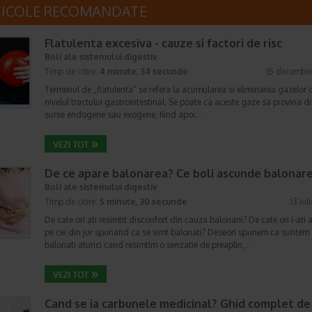
TICOLE RECOMANDATE
Flatulenta excesiva - cauze si factori de risc
Boli ale sistemului digestiv
Timp de citire:
4 minute, 34 secunde
15 decembri
Termenul de „flatulenta” se refera la acumularea si eliminarea gazelor 
nivelul tractului gastrointestinal. Se poate ca aceste gaze sa provina d
surse endogene sau exogene, fiind apoi…
De ce apare balonarea? Ce boli ascunde balonar
Boli ale sistemului digestiv
Timp de citire:
5 minute, 30 secunde
13 iul
De cate ori ati resimtit disconfort din cauza balonarii? De cate ori i-ati 
pe cei din jur spunand ca se simt balonati? Deseori spunem ca suntem
balonati atunci cand resimtim o senzatie de preaplin,…
Cand se ia carbunele medicinal? Ghid complet de