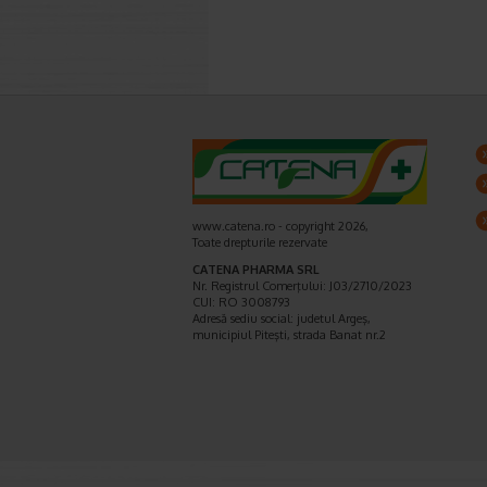
www.catena.ro - copyright 2026,
Toate drepturile rezervate
CATENA PHARMA SRL
Nr. Registrul Comerţului: J03/2710/2023
CUI: RO 3008793
Adresă sediu social: judetul Argeş,
municipiul Piteşti, strada Banat nr.2