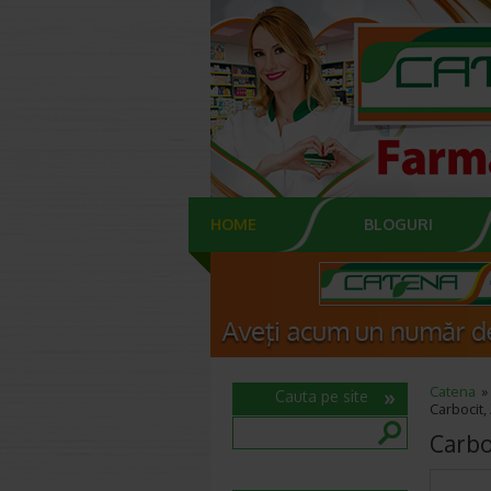
HOME
BLOGURI
Catena
Cauta pe site
Carbocit,
Carbo