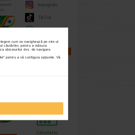
Instagram
reducerii
aze…
TikTok
Whatsapp
imești 3
nțelegem cum se navighează pe site-ul
ul căutărilor, pentru a măsura
za obiceiurilor dvs. de navigare.
CALCULATOARE
ile” pentru a vă configura opțiunile. Vă
sule,
Calculator
sarcina
ent
Calculator