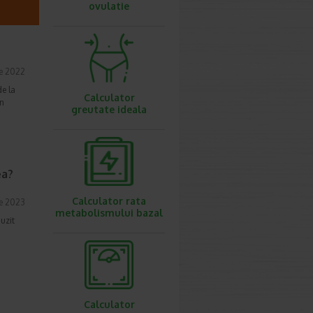
ovulatie
e 2022
de la
Calculator
in
greutate ideala
ea?
Calculator rata
ie 2023
metabolismului bazal
auzit
Calculator