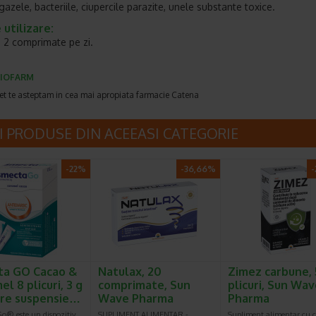
gazele, bacteriile, ciupercile parazite, unele substante toxice.
utilizare:
 - 2 comprimate pe zi.
IOFARM
et te asteptam in cea mai apropiata farmacie Catena
I PRODUSE DIN ACEEASI CATEGORIE
-22%
-36,66%
-
ta GO Cacao &
Natulax, 20
Zimez carbune, 
l 8 plicuri, 3 g
comprimate, Sun
plicuri, Sun Wa
re suspensie…
Wave Pharma
Pharma
o® este un dispozitiv
SUPLIMENT ALIMENTAR -
Supliment alimentar cu 