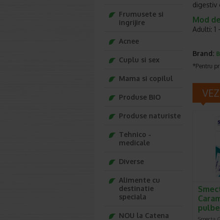
digestiv 
Frumusete si
Mod de 
ingrijire
Adulti: 1
Acnee
Brand:
B
Cuplu si sex
*Pentru pr
Mama si copilul
VEZ
Produse BIO
Produse naturiste
Tehnico -
medicale
Diverse
Alimente cu
destinatie
Smec
speciala
Carame
pulbe
NOU la Catena
Smecta G