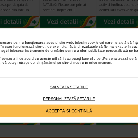
o suspensie gata de
NATULAX Fiecare comprimat
activ si inulina, destinat 
, disponibila intr-un…
contine: Ingredient |…
acumularii excesive de g
Plătești 2, primești 3
Plătești 2, primești 3
Plătești 2, pr
necesare pentru funcționarea acestui site web, folosim cookie-uri care ne ajută să î
 în care funcționează site-ul, de exemplu, făcând rezultatele să fie mai exacte în caz
 noștri folosesc instrumente de urmărire pentru a oferi publicitate personalizată pe ba
 pentru a fi de acord cu aceste utilizări sau puteți face clic pe „Personalizează setăr
ial, vă puteți retrage consimțământul pe site-ul nostru în orice moment.
atur N, 20
ProbioSuport Forte,
ProbioSuport
imate filmate,
10 capsule vegetale,
Complex, 15 cap
SALVEAZĂ SETĂRILE
alis
Naturalis
Naturalis
t alimentar sub forma
Naturalis ProbioSuport Forte este
Naturalis ProbioSuport
PERSONALIZEAZĂ SETĂRILE
imate filmate, care
un supliment alimentar
COMPLEX este un suplim
extract din frunze de…
formulat cu Saccharomyces…
alimentar cu formula…
ACCEPTĂ SI CONTINUĂ