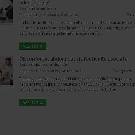
administrare
Vitamine si minerale
Timp de citire:
6 minute, 0 secunde
15 ma
Carbunele medicinal, cunoscut si sub denumirea de carbon activ, este 
dintre cele mai utilizate remedii naturale pentru afectiunile digestive. I
pentru ca efectele sale sa fie maxime, este esential…
Disconfortul abdominal si afectiunile asociate
Boli ale sistemului digestiv
Timp de citire:
6 minute, 54 secunde
26 septembri
Termenul de disconfort abdominal se refera la totalitatea simptomelor
neplacute manifestate la nivelul abdomenului, de la durerile usoare si 
crampele severe, senzatia de greata sau cea de plenitudine…