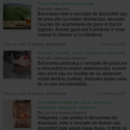
Ceaiuri care combat balonarea
Remedii naturiste
Balonarea este o senzatie de disconfort sau
de prea plin la nivelul stomacului, senzatie
cauzata de acumularea de gaze in tractul
digestiv. Aceste gaze pot fi produse in mod
natural in stomac si in intestinul…
Timp de citire:
5 minute, 33 secunde
13 martie 2023
Balonare: ce este, cauze, simptome, tratamente
Boli ale sistemului digestiv
Balonarea provoaca o senzatie de presiune
si disconfort la nivelul abdomenului. Aceste
stari pot fi sau nu insotite de un abdomen
vizibil destins (umflat). Senzatia poate varia
de la usor inconfortabila…
Timp de citire:
6 minute, 14 secunde
2 octombrie 2024
Totul despre indigestie: cauze, semne si
simptome, diagnostic, tratament
Boli ale sistemului digestiv
Indigestia, care poarta si denumirea de
dispepsie, este o senzatie de durere sau
disconfort care apare dupa masa, in timp ce