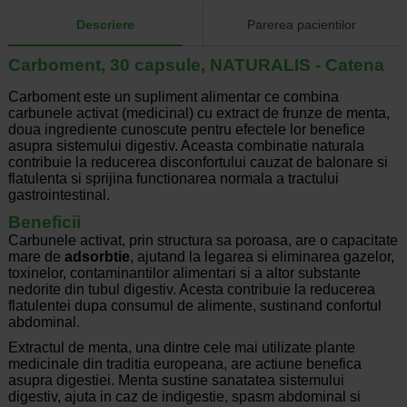
Descriere
Parerea pacientilor
Carboment, 30 capsule, NATURALIS - Catena
Carboment este un supliment alimentar ce combina
carbunele activat (medicinal) cu extract de frunze de menta,
doua ingrediente cunoscute pentru efectele lor benefice
asupra sistemului digestiv. Aceasta combinatie naturala
contribuie la reducerea disconfortului cauzat de balonare si
flatulenta si sprijina functionarea normala a tractului
gastrointestinal.
Beneficii
Carbunele activat, prin structura sa poroasa, are o capacitate
mare de
adsorbtie
, ajutand la legarea si eliminarea gazelor,
toxinelor, contaminantilor alimentari si a altor substante
nedorite din tubul digestiv. Acesta contribuie la reducerea
flatulentei dupa consumul de alimente, sustinand confortul
abdominal.
Extractul de menta, una dintre cele mai utilizate plante
medicinale din traditia europeana, are actiune benefica
asupra digestiei. Menta sustine sanatatea sistemului
digestiv, ajuta in caz de indigestie, spasm abdominal si