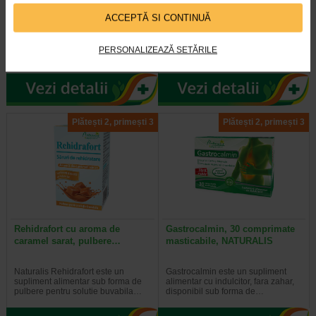
Naturalis
NATURALIS
ACCEPTĂ SI CONTINUĂ
Suplimentul alimentar cu D-
Naturalis Tribulus 500 este un
manoza, extract din fructe de afin
supliment alimentar vegan, fara
PERSONALIZEAZĂ SETĂRILE
american/merisor canadian si…
gluten si fara organisme…
Plătești 2, primești 3
Plătești 2, primești 3
Rehidrafort cu aroma de
Gastrocalmin, 30 comprimate
caramel sarat, pulbere…
masticabile, NATURALIS
Naturalis Rehidrafort este un
Gastrocalmin este un supliment
supliment alimentar sub forma de
alimentar cu indulcitor, fara zahar,
pulbere pentru solutie buvabila…
disponibil sub forma de…