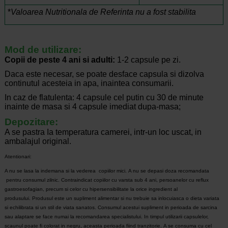
*
Valoarea Nutritionala de Referinta nu a fost stabilita
Mod de utilizare:
Copii de peste 4 ani si adulti:
1-2 capsule pe zi.
Daca este necesar, se poate desface capsula si dizolva
continutul acesteia in apa, inaintea consumarii.
In caz de flatulenta: 4 capsule cel putin cu 30 de minute
inainte de masa si 4 capsule imediat dupa-masa;
Depozitare:
A se pastra Ia temperatura camerei, intr-un loc uscat, in
ambalajul original.
Atentionari:
A nu se lasa la indemana si la vederea copiilor mici.
A nu se depasi doza recomandata
pentru consumul zilnic.
Contraindicat copiilor cu varsta sub 4 ani, persoanelor cu reflux
gastroesofagian, precum si celor cu hipersensibilitate la orice ingredient al
produsului.
Produsul este un supliment alimentar si nu trebuie sa inlocuiasca o dieta variata
si echilibrata si un stil de viata sanatos.
Consumul acestui supliment in perioada de sarcina
sau alaptare se face numai la recomandarea specialistului.
In timpul utilizarii capsulelor,
scaunul poate fi colorat in negru, aceasta perioada fiind tranzitorie.
A se consuma cu cel