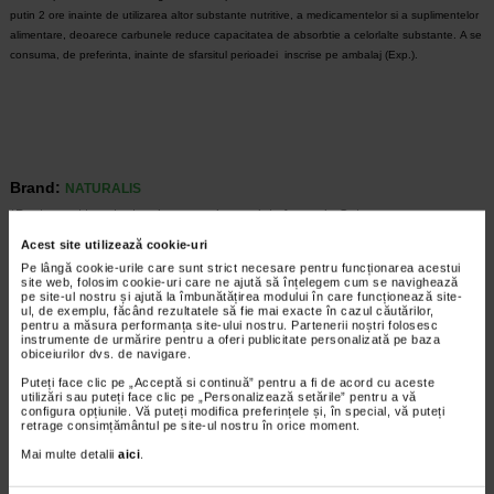
putin 2 ore inainte de utilizarea altor substante nutritive, a medicamentelor si a suplimentelor
alimentare, deoarece carbunele reduce capacitatea de absorbtie a celorlalte substante.
A se
consuma, de preferinta, inainte de sfarsitul perioadei inscrise pe ambalaj (Exp.).
Brand:
NATURALIS
*Pentru pret te asteptam in cea mai apropiata farmacie Catena
Acest site utilizează cookie-uri
Pe lângă cookie-urile care sunt strict necesare pentru funcționarea acestui
VEZI PRODUSE DIN ACEEASI CATEGORIE
site web, folosim cookie-uri care ne ajută să înțelegem cum se navighează
pe site-ul nostru și ajută la îmbunătățirea modului în care funcționează site-
ul, de exemplu, făcând rezultatele să fie mai exacte în cazul căutărilor,
Plătești 2, primești 3
Plătești 2, primești 3
pentru a măsura performanța site-ului nostru. Partenerii noștri folosesc
instrumente de urmărire pentru a oferi publicitate personalizată pe baza
obiceiurilor dvs. de navigare.
Puteți face clic pe „Acceptă si continuă” pentru a fi de acord cu aceste
utilizări sau puteți face clic pe „Personalizează setările” pentru a vă
configura opțiunile. Vă puteți modifica preferințele și, în special, vă puteți
retrage consimțământul pe site-ul nostru în orice moment.
Mai multe detalii
aici
.
Urosuport forte, 15 capsule,
Tribulus 500, 60 capsule,