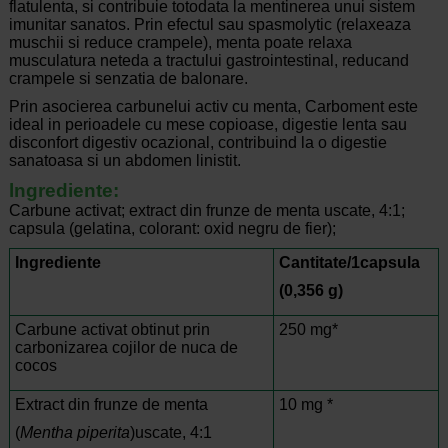
flatulenta, si contribuie totodata la mentinerea unui sistem
imunitar sanatos. Prin efectul sau spasmolytic (relaxeaza
muschii si reduce crampele), menta poate relaxa
musculatura neteda a tractului gastrointestinal, reducand
crampele si senzatia de balonare.
Prin asocierea carbunelui activ cu menta, Carboment este
ideal in perioadele cu mese copioase, digestie lenta sau
disconfort digestiv ocazional, contribuind la o digestie
sanatoasa si un abdomen linistit.
lngrediente:
Carbune activat; extract din frunze de menta uscate, 4:1;
capsula (gelatina, colorant: oxid negru de fier);
Ingrediente
Cantitate/1capsula
(0,356 g)
Carbune activat obtinut prin
250 mg*
carbonizarea cojilor de nuca de
cocos
Extract din frunze de menta
10 mg *
(
Mentha piperita
)uscate, 4:1