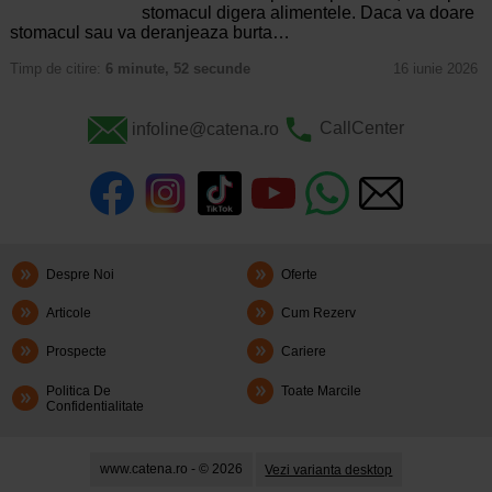
stomacul digera alimentele. Daca va doare
stomacul sau va deranjeaza burta…
Timp de citire:
6 minute, 52 secunde
16 iunie 2026
infoline@catena.ro
CallCenter
Despre Noi
Oferte
Articole
Cum Rezerv
Prospecte
Cariere
Politica De
Toate Marcile
Confidentialitate
www.catena.ro - © 2026
Vezi varianta desktop