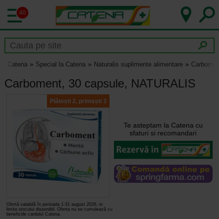
40
Catena
Special la Catena
Naturalis suplimente alimentare
Carbomen
Carboment, 30 capsule, NATURALIS
Plătești 2, primești 3
Te asteptam la Catena cu
sfaturi si recomandari
Ofertă valabilă în perioada 1-31 august 2026, in
limita stocului disponibil. Oferta nu se cumulează cu
beneficiile cardului Catena.