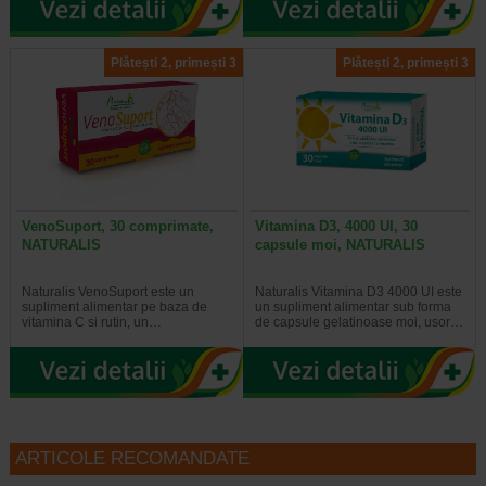
Plătești 2, primești 3
Plătești 2, primești 3
VenoSuport, 30 comprimate,
Vitamina D3, 4000 UI, 30
NATURALIS
capsule moi, NATURALIS
Naturalis VenoSuport este un
Naturalis Vitamina D3 4000 UI este
supliment alimentar pe baza de
un supliment alimentar sub forma
vitamina C si rutin, un…
de capsule gelatinoase moi, usor…
ARTICOLE RECOMANDATE