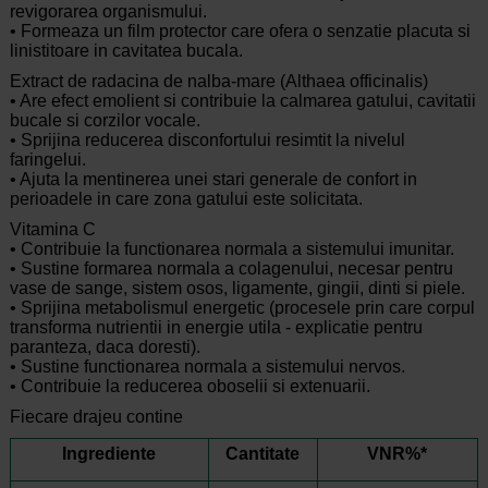
revigorarea organismului.
• Formeaza un film protector care ofera o senzatie placuta si
linistitoare in cavitatea bucala.
Extract de radacina de nalba-mare (Althaea officinalis)
• Are efect emolient si contribuie la calmarea gatului, cavitatii
bucale si corzilor vocale.
• Sprijina reducerea disconfortului resimtit la nivelul
faringelui.
• Ajuta la mentinerea unei stari generale de confort in
perioadele in care zona gatului este solicitata.
Vitamina C
• Contribuie la functionarea normala a sistemului imunitar.
• Sustine formarea normala a colagenului, necesar pentru
vase de sange, sistem osos, ligamente, gingii, dinti si piele.
• Sprijina metabolismul energetic (procesele prin care corpul
transforma nutrientii in energie utila - explicatie pentru
paranteza, daca doresti).
• Sustine functionarea normala a sistemului nervos.
• Contribuie la reducerea oboselii si extenuarii.
Fiecare drajeu contine
Ingrediente
Cantitate
VNR%*