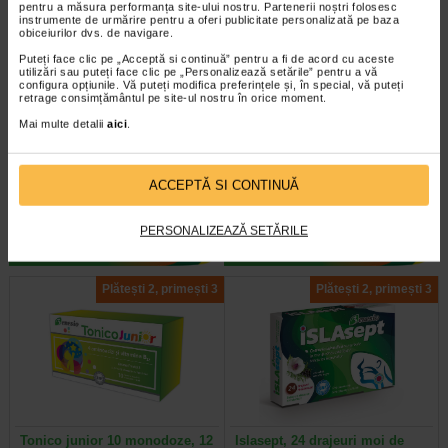
pentru a măsura performanța site-ului nostru. Partenerii noștri folosesc
instrumente de urmărire pentru a oferi publicitate personalizată pe baza
obiceiurilor dvs. de navigare.
Puteți face clic pe „Acceptă si continuă” pentru a fi de acord cu aceste
utilizări sau puteți face clic pe „Personalizează setările” pentru a vă
configura opțiunile. Vă puteți modifica preferințele și, în special, vă puteți
retrage consimțământul pe site-ul nostru în orice moment.
Septosol cu albastru de
Septocalmin propolis si lemn
metilen, 20 comprimate de…
dulce, 24 drajeuri de supt…
Mai multe detalii
aici
.
Septosol cu albastru de metilen
Naturalis Septocalmin Propolis si
este un supliment alimentar cu
Lemn-dulce este un supliment
ACCEPTĂ SI CONTINUĂ
albastru de metilen ce contribuie…
alimentar sub forma de drajeuri…
PERSONALIZEAZĂ SETĂRILE
Plătești 2, primești 3
Plătești 2, primești 3
Tonico junior 10 monodoze, 12
Islasept, 24 drajeuri moi de