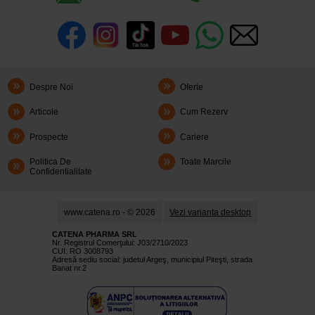
Despre Noi
Oferte
Articole
Cum Rezerv
Prospecte
Cariere
Politica De
Toate Marcile
Confidentialitate
www.catena.ro - © 2026
Vezi varianta desktop
CATENA PHARMA SRL
Nr. Registrul Comerţului: J03/2710/2023
CUI: RO 3008793
Adresă sediu social: judetul Argeş, municipiul Piteşti, strada
Banat nr.2