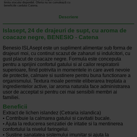
limita stocului disponibil. Oferta nu se cumulează cu
beneficiile cardului Catena.
Descriere
Islasept, 24 de drajeuri de supt, cu aroma de
coacaze negre, BENESIO - Catena
Benesio ISLAsept este un supliment alimentar sub forma de
drajeuri moi, cu continut scazut de zaharuri si indulcitori, cu
gust placut de coacaze negre. Formula este conceputa
pentru a sprijini confortul gatului si al cailor respiratorii
superioare, fiind potrivita in momentele in care aveti nevoie
de protectie, calmare si sustinere pentru buna functionare a
organismului. Textura moale permite eliberarea treptata a
ingredientelor active, iar aroma naturala face administrarea
usor de acceptat si pentru cei mai sensibili membri ai
familiei.
Beneficii
Extract de lichen islandez (Cetraria islandica)
• Contribuie la calmarea gatului si cavitatii bucale.
• Ajuta la reducerea senzatiei de iritatie si la mentinerea
confortului la nivelul faringelui.
• Sustine sanatatea sistemului imunitar si ajuta la