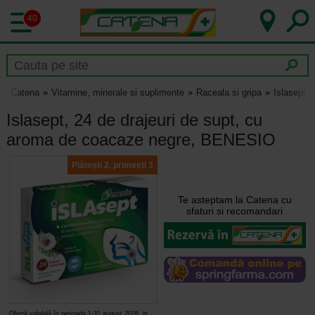
40
Catena
Vitamine, minerale si suplimente
Raceala si gripa
Islasept,
Islasept, 24 de drajeuri de supt, cu
aroma de coacaze negre, BENESIO
Plătești 2, primești 3
Te asteptam la Catena cu
sfaturi si recomandari
Ofertă valabilă în perioada 1-31 august 2026, in