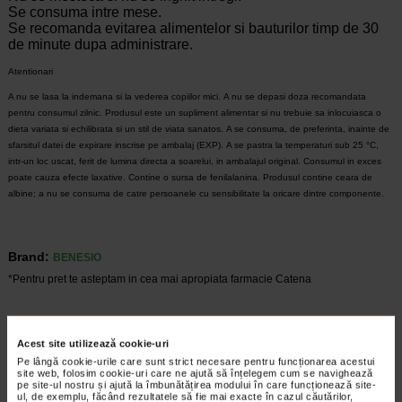
Se consuma intre mese.
Se recomanda evitarea alimentelor si bauturilor timp de 30
de minute dupa administrare.
Atentionari
A nu se lasa la indemana si la vederea copiilor mici. A nu se depasi doza recomandata
pentru consumul zilnic. Produsul este un supliment alimentar si nu trebuie sa inlocuiasca o
dieta variata si echilibrata si un stil de viata sanatos. A se consuma, de preferinta, inainte de
sfarsitul datei de expirare inscrise pe ambalaj (EXP). A se pastra la temperaturi sub 25 °C,
intr-un loc uscat, ferit de lumina directa a soarelui, in ambalajul original. Consumul in exces
poate cauza efecte laxative. Contine o sursa de fenilalanina. Produsul contine ceara de
albine; a nu se consuma de catre persoanele cu sensibilitate la oricare dintre componente.
Brand:
BENESIO
*Pentru pret te asteptam in cea mai apropiata farmacie Catena
VEZI PRODUSE DIN ACEEASI CATEGORIE
Acest site utilizează cookie-uri
Pe lângă cookie-urile care sunt strict necesare pentru funcționarea acestui
Plătești 1, primești 2
Plătești 2, primești 3
site web, folosim cookie-uri care ne ajută să înțelegem cum se navighează
pe site-ul nostru și ajută la îmbunătățirea modului în care funcționează site-
ul, de exemplu, făcând rezultatele să fie mai exacte în cazul căutărilor,