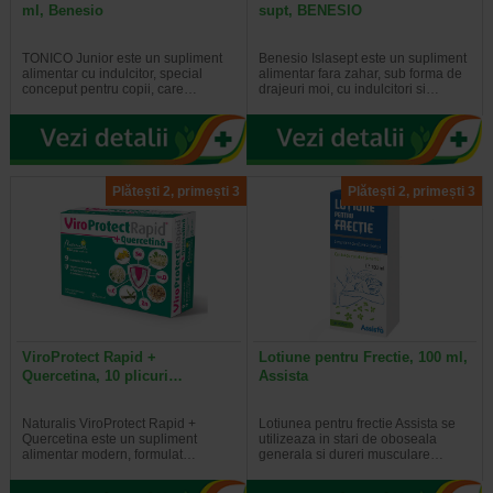
ml, Benesio
supt, BENESIO
TONICO Junior este un supliment
Benesio Islasept este un supliment
alimentar cu indulcitor, special
alimentar fara zahar, sub forma de
conceput pentru copii, care…
drajeuri moi, cu indulcitori si…
Plătești 2, primești 3
Plătești 2, primești 3
ViroProtect Rapid +
Lotiune pentru Frectie, 100 ml,
Quercetina, 10 plicuri…
Assista
Naturalis ViroProtect Rapid +
Lotiunea pentru frectie Assista se
Quercetina este un supliment
utilizeaza in stari de oboseala
alimentar modern, formulat…
generala si dureri musculare…