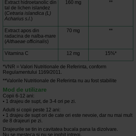
Extract hidroetanolic din
160 mg
**
tal de lichen islandez
(
Cetraria
islandica (L)
Acharius s.l.
)
Extract apos din
70 mg
**
radacina de nalba-mare
(
Althaeae officinalis
)
Vitamina C
12 mg
15%*
*VNR = Valori Nutritionale de Referinta, conform
Regulamentului 1169/2011.
**Valorile Nutritionale de Referinta nu au fost stabilite
Mod de utilizare
Copii 6-12 ani:
• 1 drajeu de supt, de 3-4 ori pe zi.
Adulti si copii peste 12 ani:
• 1 drajeu de supt ori de cate ori este nevoie, dar nu mai mult
de 8 drajeuri pe zi.
Drajeurile se tin in cavitatea bucala pana la dizolvare.
Nu se mesteca si nu se inghit intregi.