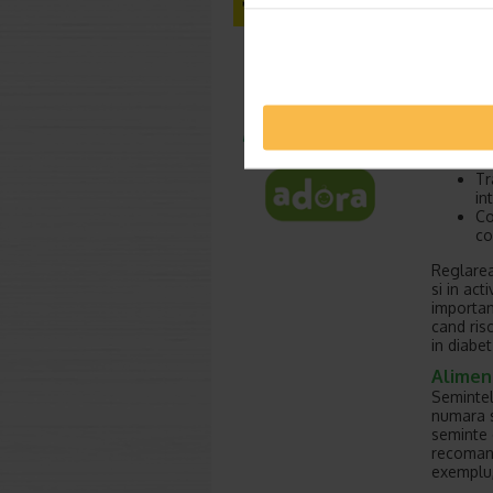
“
Calciu
roluri e
sunt:
Me
se
ad
Fu
in
Tr
in
Co
co
Reglarea
si in ac
importan
cand ris
in diabet
Aliment
Semintele
numara s
seminte 
recomand
exemplu,