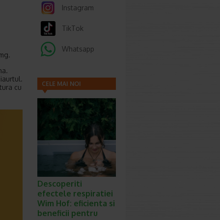
Instagram
TikTok
Whatsapp
 mg.
na.
iaurtul.
CELE MAI NOI
tura cu
ARTICOLE
Descoperiti
efectele respiratiei
Wim Hof: eficienta si
beneficii pentru