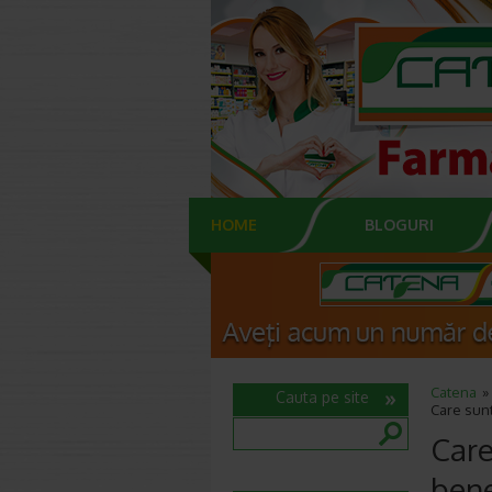
HOME
BLOGURI
Catena
Cauta pe site
Care sunt
Care
bene