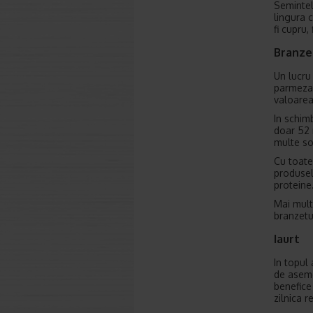
Semintel
lingura 
fi cupru,
Branze
Un lucru
parmezan
valoarea 
In schim
doar 52 
multe so
Cu toate
produsele
proteine
Mai mult
branzetu
Iaurt
In topul 
de aseme
benefice
zilnica r