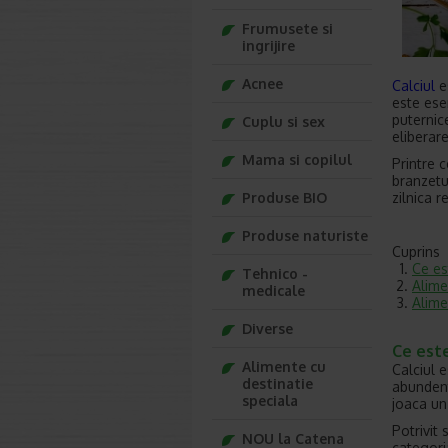
Frumusete si
ingrijire
Acnee
Calciul
es
este ese
puternic
Cuplu si sex
eliberar
Mama si copilul
Printre 
branzetur
Produse BIO
zilnica 
Produse naturiste
Cuprins
Ce es
Tehnico -
Alime
medicale
Alime
Diverse
Ce este
Alimente cu
Calciul 
destinatie
abundent
speciala
joaca un
Potrivit 
NOU la Catena
categori