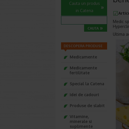
Cauta un produs
in Catena
Artic
Medic spe
Hypercli
Ultima a
DESCOPERA PRODUSE
Medicamente
Medicamente
fertilitate
Special la Catena
Idei de cadouri
Produse de slabit
Vitamine,
minerale si
suplimente