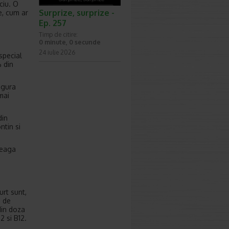
ciu. O
Surprize, surprize -
e, cum ar
Ep. 257
Timp de citire:
0 minute, 0 secunde
24 iulie 2026
special
 din
igura
mai
din
ntin si
leaga
urt sunt,
m de
din doza
2 si B12.