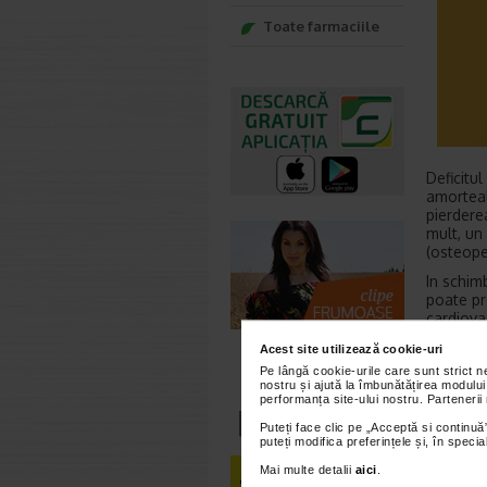
Toate farmaciile
Deficitul
amorteal
pierdere
mult, un
(osteope
In schim
poate pro
cardiova
Printre 
Acest site utilizează cookie-uri
fructele 
Pe lângă cookie-urile care sunt strict 
nostru și ajută la îmbunătățirea modului
Cu toate 
performanța site-ului nostru. Partenerii
impiedic
Puteți face clic pe „Acceptă si continuă”
cunoscut
puteți modifica preferințele și, în spec
Care su
Mai multe detalii
aici
.