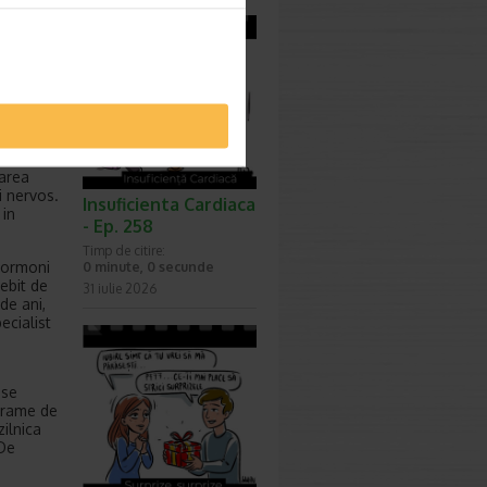
vand
calciului
asindu-
ort
sculara,
carea
i nervos.
Insuficienta Cardiaca
 in
- Ep. 258
Timp de citire:
 hormoni
0 minute, 0 secunde
ebit de
31 iulie 2026
de ani,
ecialist
 se
 grame de
ilnica
 De