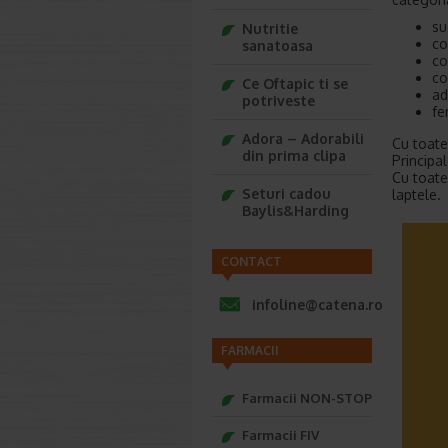
su
Nutritie
co
sanatoasa
co
co
Ce Oftapic ti se
ad
potriveste
fe
Adora – Adorabili
Cu toate
din prima clipa
Principa
Cu toate
Seturi cadou
laptele.
Baylis&Harding
CONTACT
infoline@catena.ro
FARMACII
Farmacii NON-STOP
Farmacii FIV