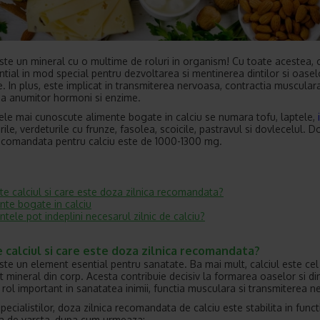
te un mineral cu o multime de roluri in organism! Cu toate acestea, c
ntial in mod special pentru dezvoltarea si mentinerea dintilor si oasel
e. In plus, este implicat in transmiterea nervoasa, contractia musculara
ea anumitor hormoni si enzime.
cele mai cunoscute alimente bogate in calciu se numara tofu, laptele,
ile, verdeturile cu frunze, fasolea, scoicile, pastravul si dovlecelul. D
recomandata pentru calciu este de 1000-1300 mg.
te calciul si care este doza zilnica recomandata?
nte bogate in calciu
ntele pot indeplini necesarul zilnic de calciu?
 calciul si care este doza zilnica recomandata?
este un element esential pentru sanatate. Ba mai mult, calciul este cel
 mineral din corp. Acesta contribuie decisiv la formarea oaselor si dint
 rol important in sanatatea inimii, functia musculara si transmiterea n
specialistilor, doza zilnica recomandata de calciu este stabilita in funct
a de varsta, dupa cum urmeaza: