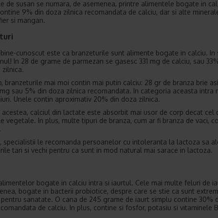
e de susan se numara, de asemenea, printre alimentele bogate in cal
contine 9% din doza zilnica recomandata de calciu, dar si alte mineral
 fier si mangan.
turi
 bine-cunoscut este ca branzeturile sunt alimente bogate in calciu. In 
ul! In 28 de grame de parmezan se gasesc 331 mg de calciu, sau 33%
zilnica.
b, branzeturile mai moi contin mai putin calciu: 28 gr de branza brie as
mg sau 5% din doza zilnica recomandata. In categoria aceasta intra 
iuri. Unele contin aproximativ 20% din doza zilnica.
 acestea, calciul din lactate este absorbit mai usor de corp decat cel 
 vegetale. In plus, multe tipuri de branza, cum ar fi branza de vaci, co
.
, specialistii le recomanda persoanelor cu intoleranta la lactoza sa a
rile tari si vechi pentru ca sunt in mod natural mai sarace in lactoza.
alimentelor bogate in calciu intra si iaurtul. Cele mai multe feluri de ia
nea, bogate in bacterii probiotice, despre care se stie ca sunt extre
 pentru sanatate. O cana de 245 grame de iaurt simplu contine 30% 
ecomandata de calciu. In plus, contine si fosfor, potasiu si vitaminele B