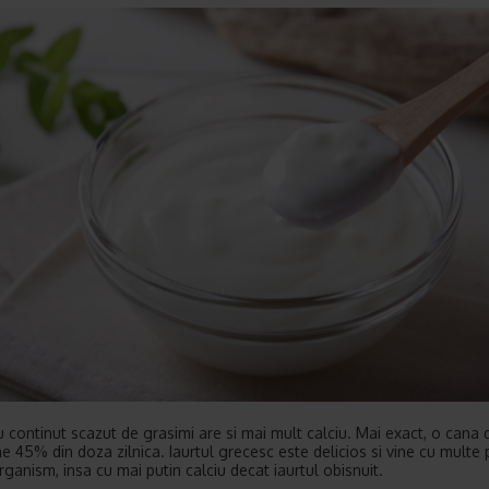
cu continut scazut de grasimi are si mai mult calciu. Mai exact, o cana
ne 45% din doza zilnica. Iaurtul grecesc este delicios si vine cu multe 
rganism, insa cu mai putin calciu decat iaurtul obisnuit.