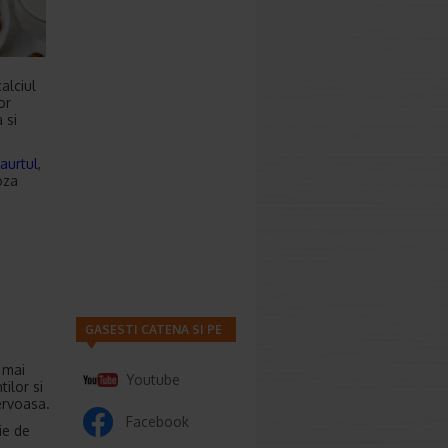
alciul
or
 si
iaurtul
,
oza
GASESTI CATENA SI PE
 mai
Youtube
ilor si
ervoasa.
Facebook
ie de