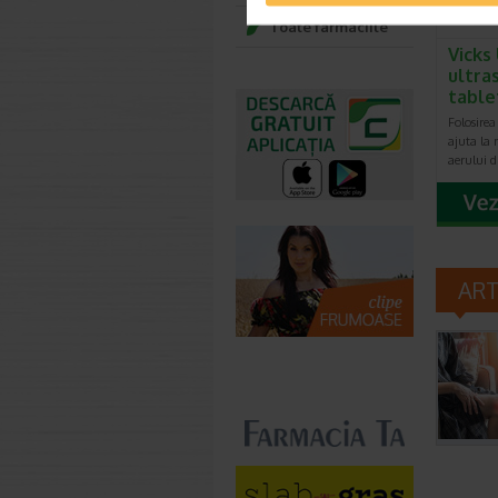
Toate farmaciile
Vicks
ultras
tabl
Folosirea
ajuta la 
aerului 
AR