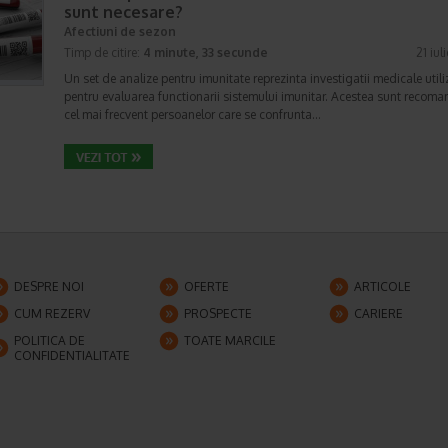
sunt necesare?
Afectiuni de sezon
Timp de citire:
4 minute, 33 secunde
21 iul
Un set de analize pentru imunitate reprezinta investigatii medicale utili
pentru evaluarea functionarii sistemului imunitar. Acestea sunt recom
cel mai frecvent persoanelor care se confrunta…
DESPRE NOI
OFERTE
ARTICOLE
CUM REZERV
PROSPECTE
CARIERE
POLITICA DE
TOATE MARCILE
CONFIDENTIALITATE