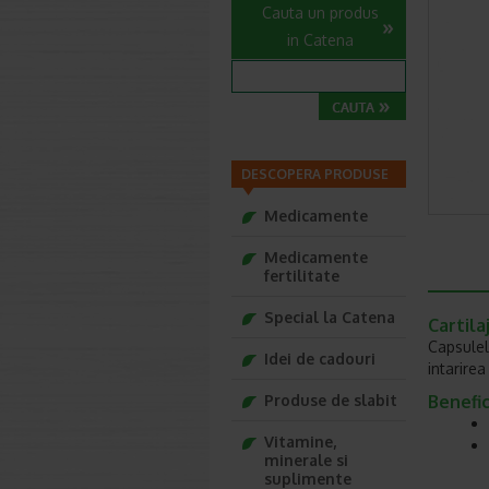
Cauta un produs
in Catena
DESCOPERA PRODUSE
Medicamente
Medicamente
fertilitate
Special la Catena
Cartila
Capsulele
Idei de cadouri
intarire
Produse de slabit
Benefic
Vitamine,
minerale si
suplimente