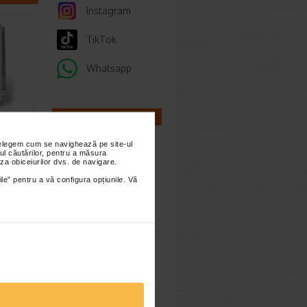
Instagram
TikTok
Whatsapp
CALCULATOARE
nțelegem cum se navighează pe site-ul
23
ul căutărilor, pentru a măsura
za obiceiurilor dvs. de navigare.
ntru
n aparat
ile” pentru a vă configura opțiunile. Vă
act si…
Calculator
sarcina
Calculator