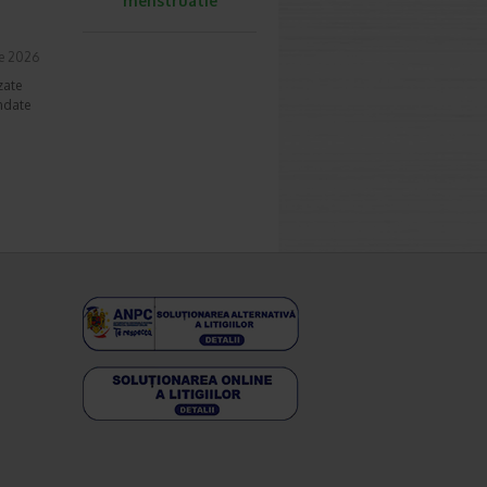
menstruatie
ie 2026
zate
andate