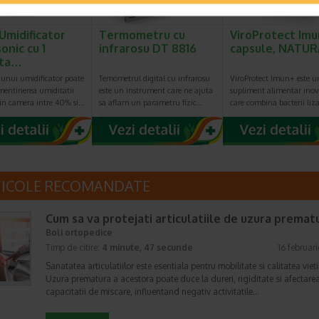
 Umidificator
Termometru cu
ViroProtect Imu
onic cu 1
infrarosu DT 8816
capsule, NATUR
eta…
 unui umidificator poate
Temometrul digital cu infrarosu
ViroProtect Imun+ este u
mentinerea umiditatii
este un instrument care ne ajuta
supliment alimentar inov
din camera intre 40% si…
sa aflam un parametru fizic…
care combina bacterii liz
TICOLE RECOMANDATE
Cum sa va protejati articulatiile de uzura premat
Boli ortopedice
Timp de citire:
4 minute, 47 secunde
16 februar
Sanatatea articulatiilor este esentiala pentru mobilitate si calitatea vieti
Uzura prematura a acestora poate duce la dureri, rigiditate si afectare
capacitatii de miscare, influentand negativ activitatile…