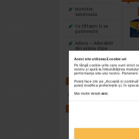
Nutritie
sanatoasa
Ce Oftapic ti se
potriveste
Adora – Adorabili
din prima clipa
Vitam
Acest site utilizează cookie-uri
Seturi cadou
capsu
Baylis&Harding
Pe lângă cookie-urile care sunt strict 
NATU
nostru și ajută la îmbunătățirea modului
performanța site-ului nostru. Partenerii
Naturali
un supli
CONTACT
Puteți face clic pe „Acceptă si continuă”
puteți modifica preferințele și, în spec
combina 
Mai multe detalii
aici
.
infoline@catena.ro
FARMACII
Farmacii NON-STOP
Farmacii FIV