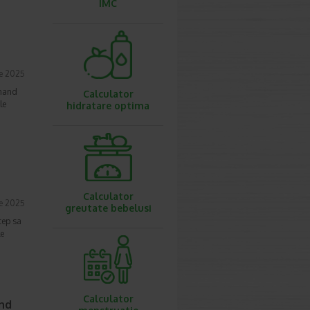
IMC
ie 2025
inand
Calculator
le
hidratare optima
Calculator
ie 2025
greutate bebelusi
ncep sa
le
Calculator
and