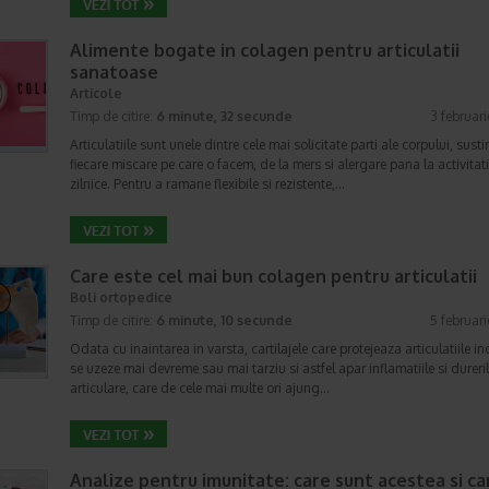
Alimente bogate in colagen pentru articulatii
sanatoase
Articole
Timp de citire:
6 minute, 32 secunde
3 februar
Articulatiile sunt unele dintre cele mai solicitate parti ale corpului, sust
fiecare miscare pe care o facem, de la mers si alergare pana la activitati
zilnice. Pentru a ramane flexibile si rezistente,…
Care este cel mai bun colagen pentru articulatii
Boli ortopedice
Timp de citire:
6 minute, 10 secunde
5 februar
Odata cu inaintarea in varsta, cartilajele care protejeaza articulatiile i
se uzeze mai devreme sau mai tarziu si astfel apar inflamatiile si dureri
articulare, care de cele mai multe ori ajung…
Analize pentru imunitate: care sunt acestea si c