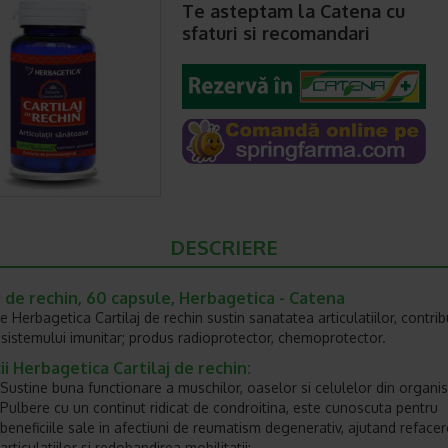
Te asteptam la Catena cu
sfaturi si recomandari
DESCRIERE
j de rechin, 60 capsule, Herbagetica - Catena
 Herbagetica Cartilaj de rechin sustin sanatatea articulatiilor, contrib
a sistemului imunitar; produs radioprotector, chemoprotector.
ii Herbagetica Cartilaj de rechin:
Sustine buna functionare a muschilor, oaselor si celulelor din organi
Pulbere cu un continut ridicat de condroitina, este cunoscuta pentru
beneficiile sale in afectiuni de reumatism degenerativ, ajutand reface
articulatiilor si redobandirea mobilitatii;