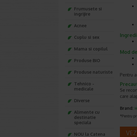
Frumusete si
ingrijire
Acnee
Ingredi
Cuplu si sex
Mama si copilul
Mod de 
Produse BIO
Produse naturiste
Pentru a
Tehnico -
Precaut
medicale
Se recom
care ala
Diverse
Brand:
H
Alimente cu
*Pentru pr
destinatie
speciala
VEZ
NOU la Catena