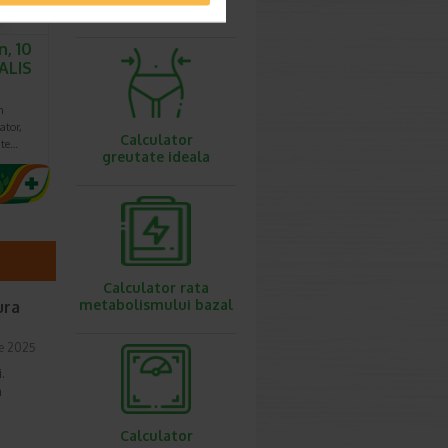
ovulatie
n, 10
ALIS
n
ator,
Calculator
ate…
greutate ideala
Calculator rata
metabolismului bazal
ura
ie 2025
i.
a
Calculator