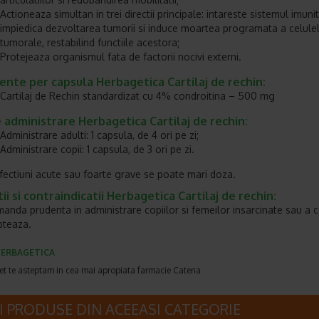
Actioneaza simultan in trei directii principale: intareste sistemul imunit
impiedica dezvoltarea tumorii si induce moartea programata a celule
tumorale, restabilind functiile acestora;
Protejeaza organismul fata de factorii nocivi externi.
ente per capsula Herbagetica Cartilaj de rechin:
Cartilaj de Rechin standardizat cu 4% condroitina – 500 mg
administrare Herbagetica Cartilaj de rechin:
Administrare adulti: 1 capsula, de 4 ori pe zi;
Administrare copii: 1 capsula, de 3 ori pe zi.
fectiuni acute sau foarte grave se poate mari doza.
ii si contraindicatii Herbagetica Cartilaj de rechin:
anda prudenta in administrare copiilor si femeilor insarcinate sau a c
pteaza.
ERBAGETICA
et te asteptam in cea mai apropiata farmacie Catena
I PRODUSE DIN ACEEASI CATEGORIE