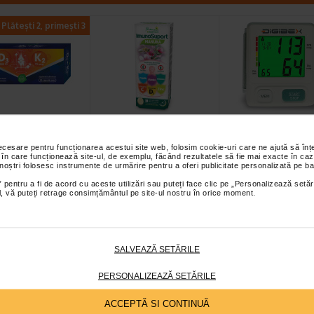
Plătești 2, primești 3
ina D3 +K2, 30
ImunoSuport
Tensiometru
le moi,
Manuka, 10
automat pentru
necesare pentru funcționarea acestui site web, folosim cookie-uri care ne ajută să î
RALIS
comprimate…
incheietura DB-
 în care funcționează site-ul, de exemplu, făcând rezultatele să fie mai exacte în caz
 noștri folosesc instrumente de urmărire pentru a oferi publicitate personalizată pe ba
s Vitamina D3 + K2 este
Naturalis ImunoSuport Manuka
Tensiometrul automat pe
ment alimentar care
este un supliment alimentar sub
incheietura mainii este u
 pentru a fi de acord cu aceste utilizări sau puteți face clic pe „Personalizează setăr
ial, vă puteți retrage consimțământul pe site-ul nostru în orice moment.
vitamina D3 si…
forma de comprimate…
de dimensiuni mici, comp
SALVEAZĂ SETĂRILE
PERSONALIZEAZĂ SETĂRILE
ACCEPTĂ SI CONTINUĂ