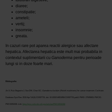
diaree;
constipatie;
ameteli;
vertij;
insomnie;
greata.
In cazuri rare pot aparea reactii alergice sau afectare
hepatica. Afectarea hepatica este mult mai probabila in
contextul suplimentarii cu
Ganoderma
pentru perioade
lungi si in doze foarte mari.
Bibliografie
:
Jin X, Ruiz Beguerie J, Sze DM, Chan GC.
Ganoderma lucidum (Reishi mushroom) for cancer treatment
. Cochrane
Database Syst Rev. 2016 Apr 5;4(4):CD007731. doi: 10.1002/14651858.CD007731.pub3. PMID: 27045603; PMCID:
PMC6353236. Link:
https://pmc.ncbi.nlm.nih.gov/articles/PMC6353236/