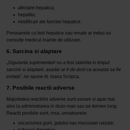
afectare hepatica;
hepatita;
modificari ale functiei hepatice.
Persoanele cu boli hepatice sau renale ar trebui sa
consulte medicul inainte de utilizare.
6. Sarcina si alaptare
„
Siguranta suplimentarii nu a fost stabilita in timpul
sarcinii si alaptarii, asadar ar fi de dorit ca aceasta sa fie
evitata
”, ne spune dr. Ioana Scripca.
7. Posibile reactii adverse
Majoritatea reactiilor adverse sunt usoare si apar mai
ales la administrarea in doze mari sau pe termen lung.
Reactii posibile sunt, insa, urmatoarele:
uscaciunea gurii, gatului sau mucoasei nazale;
tulburari digestive;