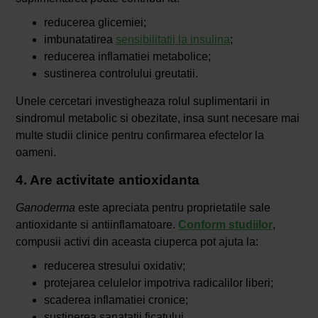
reducerea glicemiei;
imbunatatirea
sensibilitatii la insulina
;
reducerea inflamatiei metabolice;
sustinerea controlului greutatii.
Unele cercetari investigheaza rolul suplimentarii in
sindromul metabolic si obezitate, insa sunt necesare mai
multe studii clinice pentru confirmarea efectelor la
oameni.
4. Are activitate antioxidanta
Ganoderma
este apreciata pentru proprietatile sale
antioxidante si antiinflamatoare.
Conform studiilor
,
compusii activi din aceasta ciuperca pot ajuta la:
reducerea stresului oxidativ;
protejarea celulelor impotriva radicalilor liberi;
scaderea inflamatiei cronice;
sustinerea sanatatii ficatului.