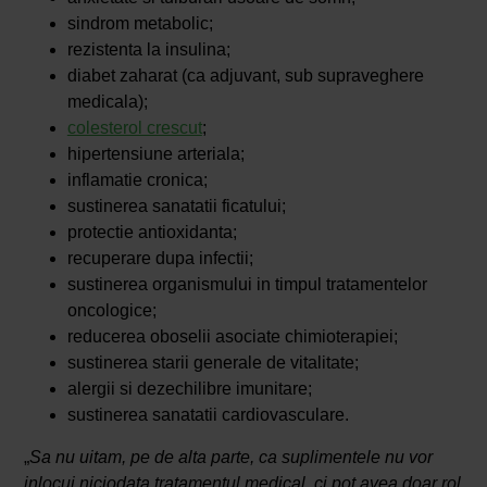
sindrom metabolic;
rezistenta la insulina;
diabet zaharat (ca adjuvant, sub supraveghere
medicala);
colesterol crescut
;
hipertensiune arteriala;
inflamatie cronica;
sustinerea sanatatii ficatului;
protectie antioxidanta;
recuperare dupa infectii;
sustinerea organismului in timpul tratamentelor
oncologice;
reducerea oboselii asociate chimioterapiei;
sustinerea starii generale de vitalitate;
alergii si dezechilibre imunitare;
sustinerea sanatatii cardiovasculare.
„
Sa nu uitam, pe de alta parte, ca suplimentele nu vor
inlocui niciodata tratamentul medical, ci pot avea doar rol