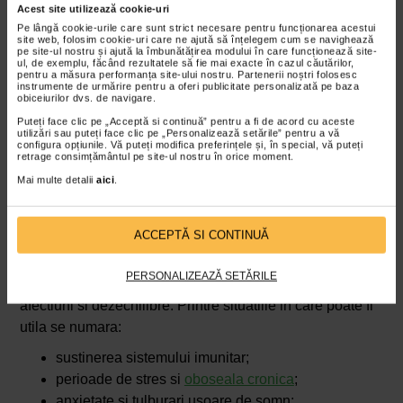
Acest site utilizează cookie-uri
Pe lângă cookie-urile care sunt strict necesare pentru funcționarea acestui
site web, folosim cookie-uri care ne ajută să înțelegem cum se navighează
pe site-ul nostru și ajută la îmbunătățirea modului în care funcționează site-
ul, de exemplu, făcând rezultatele să fie mai exacte în cazul căutărilor,
pentru a măsura performanța site-ului nostru. Partenerii noștri folosesc
instrumente de urmărire pentru a oferi publicitate personalizată pe baza
obiceiurilor dvs. de navigare.
Puteți face clic pe „Acceptă si continuă” pentru a fi de acord cu aceste
utilizări sau puteți face clic pe „Personalizează setările” pentru a vă
configura opțiunile. Vă puteți modifica preferințele și, în special, vă puteți
retrage consimțământul pe site-ul nostru în orice moment.
Mai multe detalii
aici
.
Pentru ce afectiuni poate fi benefica
suplimentarea cu Reishi?
ACCEPTĂ SI CONTINUĂ
Conform studiilor si utilizarii traditionale in fitoterapie,
suplimentarea cu
Ganoderma
poate fi utilizata ca
PERSONALIZEAZĂ SETĂRILE
adjuvant pentru sustinerea organismului in diverse
afectiuni si dezechilibre. Printre situatiile in care poate fi
utila se numara:
sustinerea sistemului imunitar;
perioade de stres si
oboseala cronica
;
anxietate si tulburari usoare de somn;