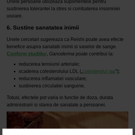
Unele persoane utilizeaza suplimentele pentru
sustinerea tolerantei la stres si combaterea insomniei
usoare.
6. Sustine sanatatea inimii
Unele cercetari sugereaza ca Reishi poate avea efecte
benefice asupra sanatatii inimii si vaselor de sange.
Conform studiilor
,
Ganoderma
poate contribui la:
reducerea tensiunii arteriale;
scaderea colesterolului LDL („
colesterolul rau
”);
reducerea inflamatiei vasculare;
sustinerea circulatiei sanguine.
Totusi, efectele pot varia in functie de doza, durata
administrarii si starea de sanatate a persoanei.