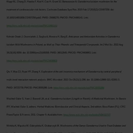
Klupp NL, Chang D, Hawke F, Kiat H, Cao H, Grant SJ, Bensoussan A.
Ganoderma lucidum mushroom for the
treatment of cardiovascular risk factors
. Cochrane Database Syst Rev. 2015 Feb 17;2015(2):CD007259. doi:
10.1002/14651858.CD007259.pub2. PMID: 25686270; PMCID: PMC6486141. Link:
https://pmc.ncbi.nlm.nih.gov/articles/PMC6486141/
Kolniak-Ostek J, Oszmiański J, Szyjka A, Moreira H, Barg E.
Anticancer and Antioxidant Activities in Ganoderma
lucidum Wild Mushrooms in Poland, as Well as Their Phenolic and Triterpenoid Compounds
. Int J Mol Sci. 2022 Aug
19;23(16):9359. doi: 10.3390/ijms23169359. PMID: 36012645; PMCID: PMC9408863. Link:
https://pmc.ncbi.nlm.nih.gov/articles/PMC9408863/
Qiu Y, Mao ZJ, Ruan YP, Zhang X.
Exploration of the anti-insomnia mechanism of Ganoderma by central-peripheral
multi-level interaction network analysis
. BMC Microbiol. 2021 Oct 29;21(1):296. doi: 10.1186/s12866-021-02361-5.
PMID: 34715778; PMCID: PMC8555286. Link:
https://pmc.ncbi.nlm.nih.gov/articles/PMC8555286/
Wachtel-Galor S, Yuen J, Buswell JA, et al.
Ganoderma lucidum (Lingzhi or Reishi): A Medicinal Mushroom
. In: Benzie
IFF, Wachtel-Galor S, editors. Herbal Medicine: Biomolecular and Clinical Aspects. 2nd edition. Boca Raton (FL): CRC
Press/Taylor & Francis; 2011. Chapter 9. Available from:
https://www.ncbi.nlm.nih.gov/books/NBK92757/
Wińska K, Mączka W, Gabryelska K, Grabarczyk M.
Mushrooms of the Genus Ganoderma Used to Treat Diabetes and