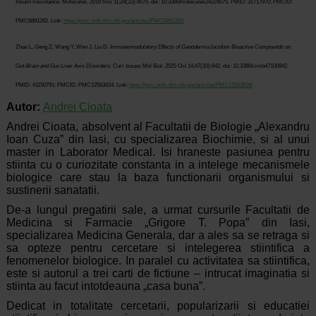
Insulin Resistance
. Molecules. 2019 Nov 11;24(22):4075. doi: 10.3390/molecules24224075. PMID: 31717970; PMCID:
PMC6891282. Link:
https://pmc.ncbi.nlm.nih.gov/articles/PMC6891282/
Zhao L, Geng Z, Wang Y, Wen J, Liu D.
Immunomodulatory Effects of Ganoderma lucidum Bioactive Compounds on
Gut-Brain and Gut-Liver Axis Disorders
. Curr Issues Mol Biol. 2025 Oct 14;47(10):842. doi: 10.3390/cimb47100842.
PMID: 41150791; PMCID: PMC12563824. Link:
https://pmc.ncbi.nlm.nih.gov/articles/PMC12563824/
Autor:
Andrei Cioata
Andrei Cioata, absolvent al Facultatii de Biologie „Alexandru
Ioan Cuza” din Iasi, cu specializarea Biochimie, si al unui
master in Laborator Medical. Isi hraneste pasiunea pentru
stiinta cu o curiozitate constanta in a intelege mecanismele
biologice care stau la baza functionarii organismului si
sustinerii sanatatii.
De-a lungul pregatirii sale, a urmat cursurile Facultatii de
Medicina si Farmacie „Grigore T. Popa” din Iasi,
specializarea Medicina Generala, dar a ales sa se retraga si
sa opteze pentru cercetare si intelegerea stiintifica a
fenomenelor biologice. In paralel cu activitatea sa stiintifica,
este si autorul a trei carti de fictiune – intrucat imaginatia si
stiinta au facut intotdeauna „casa buna”.
Dedicat in totalitate cercetarii, popularizarii si educatiei