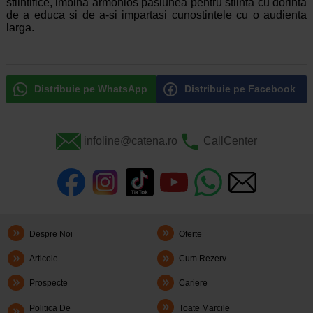
stiintifice, imbina armonios pasiunea pentru stiinta cu dorinta
de a educa si de a-si impartasi cunostintele cu o audienta
larga.
Distribuie pe WhatsApp
Distribuie pe Facebook
infoline@catena.ro
CallCenter
Despre Noi
Oferte
Articole
Cum Rezerv
Prospecte
Cariere
Politica De
Toate Marcile