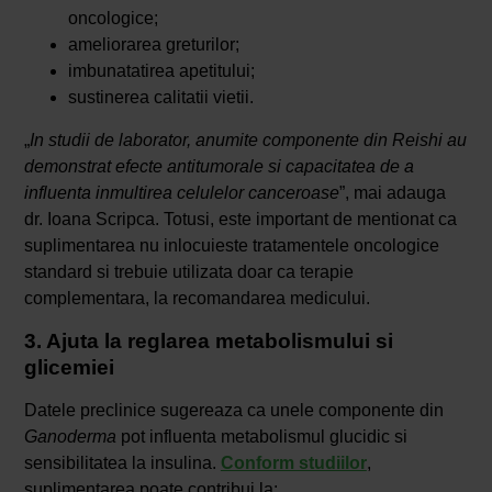
oncologice;
ameliorarea greturilor;
imbunatatirea apetitului;
sustinerea calitatii vietii.
„
In studii de laborator, anumite componente din Reishi au
demonstrat efecte antitumorale si capacitatea de a
influenta inmultirea celulelor canceroase
”, mai adauga
dr. Ioana Scripca. Totusi, este important de mentionat ca
suplimentarea nu inlocuieste tratamentele oncologice
standard si trebuie utilizata doar ca terapie
complementara, la recomandarea medicului.
3. Ajuta la reglarea metabolismului si
glicemiei
Datele preclinice sugereaza ca unele componente din
Ganoderma
pot influenta metabolismul glucidic si
sensibilitatea la insulina.
Conform studiilor
,
suplimentarea poate contribui la: