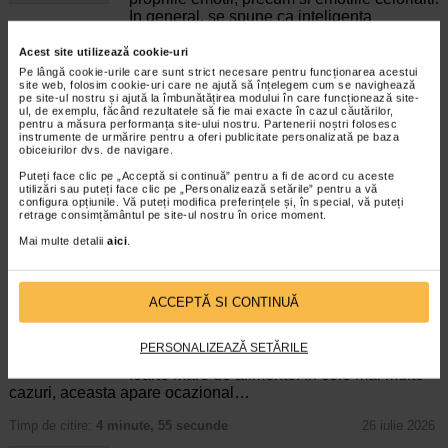
In general, se spune ca inteligenta
emotionala cuprinde cateva abilitati:…
Acest site utilizează cookie-uri
Timp de citire:
4 minute, 39 secunde
6 august 2026
Pe lângă cookie-urile care sunt strict necesare pentru funcționarea acestui
site web, folosim cookie-uri care ne ajută să înțelegem cum se navighează
Enurezis: cauze, factori declansatori si solutii
pe site-ul nostru și ajută la îmbunătățirea modului în care funcționează site-
ul, de exemplu, făcând rezultatele să fie mai exacte în cazul căutărilor,
Sistem urinar
pentru a măsura performanța site-ului nostru. Partenerii noștri folosesc
Enurezisul este termenul medical pentru
instrumente de urmărire pentru a oferi publicitate personalizată pe baza
pierderea accidentala de urina, de obicei in
obiceiurilor dvs. de navigare.
timpul somnului. Este o afectiune frecventa
Puteți face clic pe „Acceptă si continuă” pentru a fi de acord cu aceste
atat in randul copiilor, cat si al adultilor.
utilizări sau puteți face clic pe „Personalizează setările” pentru a vă
configura opțiunile. Vă puteți modifica preferințele și, în special, vă puteți
Enurezisul este considerat…
retrage consimțământul pe site-ul nostru în orice moment.
Timp de citire:
4 minute, 32 secunde
28 iulie 2026
Mai multe detalii
aici
.
Senzatia de prea plin: cand indica o afectiune si
cum o tratati
ACCEPTĂ SI CONTINUĂ
Boli ale sistemului digestiv
Multi oameni au experimentat macar o data
dupa masa o senzatie de prea plin, chiar si
PERSONALIZEAZĂ SETĂRILE
atunci cand nu au consumat o cantitate
foarte mare de alimente. In cele mai multe
cazuri, aceasta apare ocazional…
Timp de citire:
4 minute, 55 secunde
26 iulie 2026