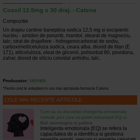
Coaxil 12.5mg x 30 draj. - Catena
Compozitie
Un drajeu contine tianeptina sodica 12,5 mg si excipienti:
nucleu - amidon de porumb, manitol, stearat de magneziu,
talc; strat de drajefiere - hidrogenocarbonat de sodiu,
carboximetilceluloza sodica, ceara alba, dioxid de titan (E
171), etilceluloza, oleat de glicerol, polisorbat 80, povidona,
zahar, dioxid de siliciu coloidal anhidru, talc.
Producator:
SERVIER
*Pentru pret te asteptam in cea mai apropiata farmacie Catena
CELE MAI RECENTE ARTICOLE
Cum sa va dezvoltati inteligenta emotionala:
metode prin care va puteti imbunatati EQ-ul
Boli neurologice si psihice
Inteligenta emotionala (EQ) se refera la
capacitatea de a identifica si gestiona
propriile emotii, precum si emotiile celorlalti.