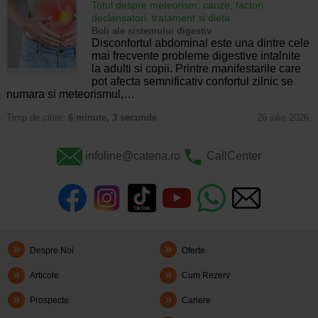
Totul despre meteorism: cauze, factori
declansatori, tratament si dieta
Boli ale sistemului digestiv
Disconfortul abdominal este una dintre cele
mai frecvente probleme digestive intalnite
la adulti si copii. Printre manifestarile care
pot afecta semnificativ confortul zilnic se
numara si meteorismul,…
Timp de citire:
6 minute, 3 secunde
26 iulie 2026
infoline@catena.ro
CallCenter
Despre Noi
Oferte
Articole
Cum Rezerv
Prospecte
Cariere